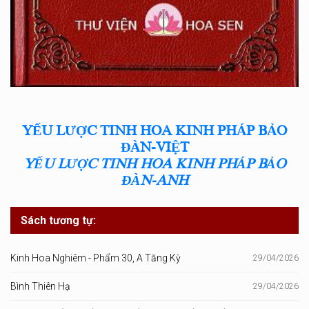
YẾU LƯỢC TINH HOA KINH PHÁP BẢO
ĐÀN-VIỆT
YẾU LƯỢC TINH HOA KINH PHÁP BẢO
ĐÀN-ANH
Sách tương tự:
Kinh Hoa Nghiêm - Phẩm 30, A Tăng Kỳ
29/04/2026
Bình Thiên Hạ
29/04/2026