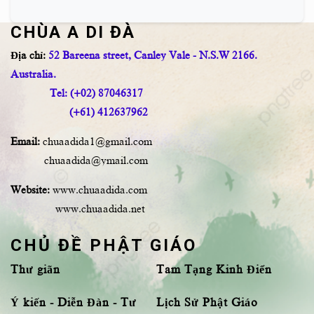
CHÙA A DI ĐÀ
Địa chỉ:
52 Bareena street, Canley Vale - N.S.W 2166.
Australia.
Tel: (+02) 87046317
(+61) 412637962
Email:
chuaadida1@gmail.com
chuaadida@ymail.com
Website:
www.chuaadida.com
www.chuaadida.net
CHỦ ĐỀ PHẬT GIÁO
Thư giãn
Tam Tạng Kinh Điển
Ý kiến - Diễn Đàn - Tư
Lịch Sử Phật Giáo