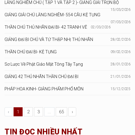
LĂNG NGHIÊM CHÚ ( TẬP 1 VÀ TẬP 2 )- GIẢNG GIẢI TRỌN BỘ
15/03/2026
GIẢNG GIẢI CHÚ LĂNG NGHIÊM- 554 CÂU KỆ TỤNG
07/03/2026
THẦN CHÚ THỦ NHÃN ĐẠI BI- 42 TRANH VẼ
02/03/2026
GIẢNG ĐẠI BI CHÚ VÀ TỨ THẬP NHỊ THỦ NHÃN
28/02/2026
THẦN CHÚ ĐẠI BI- KỆ TỤNG
09/02/2026
Sơ Lược Về Phật Giáo Mật Tông Tây Tạng
28/01/2026
GIẢNG 42 THỦ NHÃN THẦN CHÚ ĐẠI BI
21/01/2026
PHÁP HOA KINH- GIẢNG PHẨM PHỔ MÔN
15/12/2025
‹
1
2
3
...
65
›
TIN ĐỌC NHIỀU NHẤT