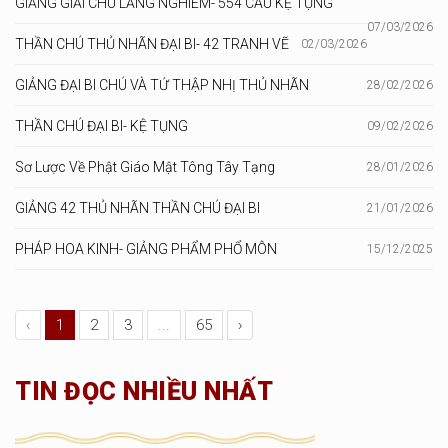
GIẢNG GIẢI CHÚ LĂNG NGHIÊM- 554 CÂU KỆ TỤNG
07/03/2026
THẦN CHÚ THỦ NHÃN ĐẠI BI- 42 TRANH VẼ
02/03/2026
GIẢNG ĐẠI BI CHÚ VÀ TỨ THẬP NHỊ THỦ NHÃN
28/02/2026
THẦN CHÚ ĐẠI BI- KỆ TỤNG
09/02/2026
Sơ Lược Về Phật Giáo Mật Tông Tây Tạng
28/01/2026
GIẢNG 42 THỦ NHÃN THẦN CHÚ ĐẠI BI
21/01/2026
PHÁP HOA KINH- GIẢNG PHẨM PHỔ MÔN
15/12/2025
‹
1
2
3
...
65
›
TIN ĐỌC NHIỀU NHẤT