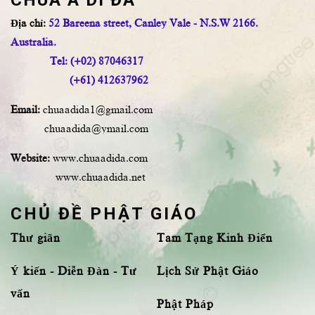
CHÙA A DI ĐÀ
Địa chỉ:
52 Bareena street, Canley Vale - N.S.W 2166.
Australia.
Tel: (+02) 87046317
(+61) 412637962
Email:
chuaadida1@gmail.com
chuaadida@ymail.com
Website:
www.chuaadida.com
www.chuaadida.net
CHỦ ĐỀ PHẬT GIÁO
Thư giãn
Tam Tạng Kinh Điển
Ý kiến - Diễn Đàn - Tư
Lịch Sử Phật Giáo
vấn
Phật Pháp