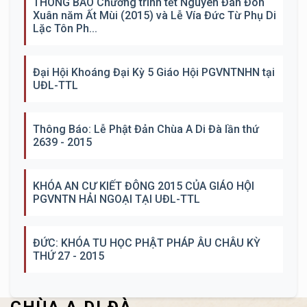
THÔNG BÁO Chương trình tết Nguyên Đán Đón
Xuân năm Ất Mùi (2015) và Lễ Vía Đức Từ Phụ Di
Lặc Tôn Ph...
Đại Hội Khoáng Đại Kỳ 5 Giáo Hội PGVNTNHN tại
UĐL-TTL
Thông Báo: Lễ Phật Đản Chùa A Di Đà lần thứ
2639 - 2015
KHÓA AN CƯ KIẾT ĐÔNG 2015 CỦA GIÁO HỘI
PGVNTN HẢI NGOẠI TẠI UĐL-TTL
ĐỨC: KHÓA TU HỌC PHẬT PHÁP ÂU CHÂU KỲ
THỨ 27 - 2015