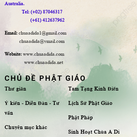
Australia.
Tel: (+02) 87046317
(+61) 412637962
Email:
chuaadida1@gmail.com
chuaadida@ymail.com
Website:
www.chuaadida.com
www.chuaadida.net
CHỦ ĐỀ PHẬT GIÁO
Thư giãn
Tam Tạng Kinh Điển
Ý kiến - Diễn Đàn - Tư
Lịch Sử Phật Giáo
vấn
Phật Pháp
Chuyên mục khác
Sinh Hoạt Chùa A Di