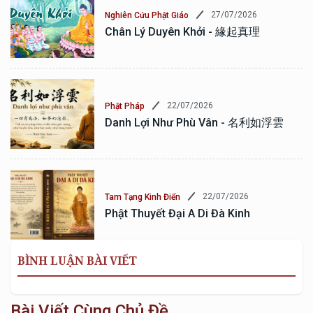
27/07/2026
Nghiên Cứu Phật Giáo
Chân Lý Duyên Khởi - 緣起真理
22/07/2026
Phật Pháp
Danh Lợi Như Phù Vân - 名利如浮雲
22/07/2026
Tam Tạng Kinh Điển
Phật Thuyết Đại A Di Đà Kinh
BÌNH LUẬN BÀI VIẾT
Bài Viết Cùng Chủ Đề