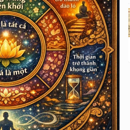
HOA NGHIÊM THẾ KỶ 21 Tập I: CHƯƠNG 11
— Khi im lặng trở thành một pháp môn
HOA NGHIÊM THẾ KỶ 21 Tập I: CHƯƠNG 12
— Khi thời gian trở thành không gian
HOA NGHIÊM THẾ KỶ 21 Tập I: CHƯƠNG 13
— Khi tác phẩm tự tan vào hư không
HOA NGHIÊM THẾ KỶ 21 Tập I: CHƯƠNG 14
— Khi người đọc trở thành pháp giới
HOA NGHIÊM THẾ KỶ 21 Tập I: CHƯƠNG 15
— Khi pháp giới tự viết tiếp chính mình
HOA NGHIÊM THẾ KỶ 21 Tập I: CHƯƠNG 16
— Khi người viết biến mất
HOA NGHIÊM THẾ KỶ 21 Tập I: CHƯƠNG 17
— Khi pháp giới nhìn lại chính mình qua thân
ta