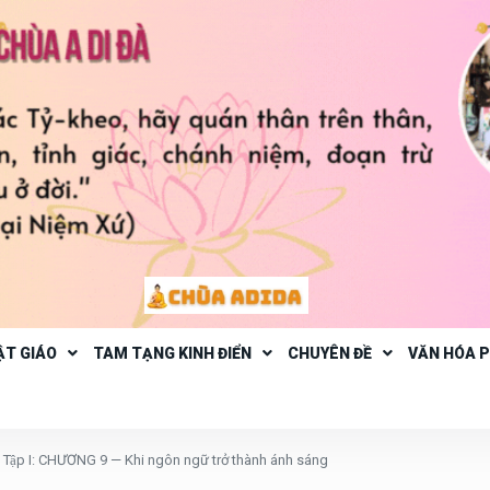
ẬT GIÁO
TAM TẠNG KINH ĐIỂN
CHUYÊN ĐỀ
VĂN HÓA 
ập I: CHƯƠNG 9 — Khi ngôn ngữ trở thành ánh sáng