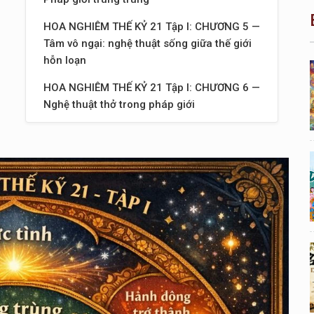
HOA NGHIÊM THẾ KỶ 21 Tập I: CHƯƠNG 5 —
Tâm vô ngại: nghệ thuật sống giữa thế giới
hỗn loạn
HOA NGHIÊM THẾ KỶ 21 Tập I: CHƯƠNG 6 —
Nghệ thuật thở trong pháp giới
HOA NGHIÊM THẾ KỶ 21 Tập I: CHƯƠNG 7 —
Sống như một node sáng trong mạng lưới vô
hạn
HOA NGHIÊM THẾ KỶ 21 Tập I: CHƯƠNG 8 —
Nghệ thuật nhìn bằng mắt pháp giới
HOA NGHIÊM THẾ KỶ 21 Tập I: CHƯƠNG 9 —
Khi ngôn ngữ trở thành ánh sáng
HOA NGHIÊM THẾ KỶ 21 Tập I: CHƯƠNG 10
— Khi hành động trở thành đạo lộ