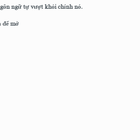
gôn ngữ tự vượt khỏi chính nó.
à để mở