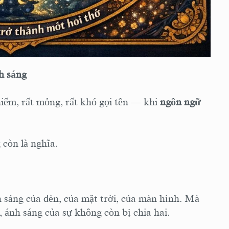
HOA NGHIÊM THẾ KỶ 21 Tập I: CHƯƠNG 18
— Khi toàn bộ hành trình trở thành một hơi
thở
HOA NGHIÊM THẾ KỶ 21 Tập I: CHƯƠNG 19
h sáng
— Khi pháp giới trở thành đời sống
HOA NGHIÊM THẾ KỶ 21 Tập I: CHƯƠNG 20
iếm, rất mỏng, rất khó gọi tên — khi
ngôn ngữ
— Bài tụng kết: Một hơi thở mở vô lượng thế
giới
còn là nghĩa.
 sáng của đèn, của mặt trời, của màn hình. Mà
, ánh sáng của sự không còn bị chia hai.