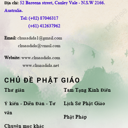
Địa chỉ:
52 Bareena street, Canley Vale - N.S.W 2166.
Australia.
Tel: (+02) 87046317
(+61) 412637962
Email:
chuaadida1@gmail.com
chuaadida@ymail.com
Website:
www.chuaadida.com
www.chuaadida.net
CHỦ ĐỀ PHẬT GIÁO
Thư giãn
Tam Tạng Kinh Điển
Ý kiến - Diễn Đàn - Tư
Lịch Sử Phật Giáo
vấn
Phật Pháp
Chuyên mục khác