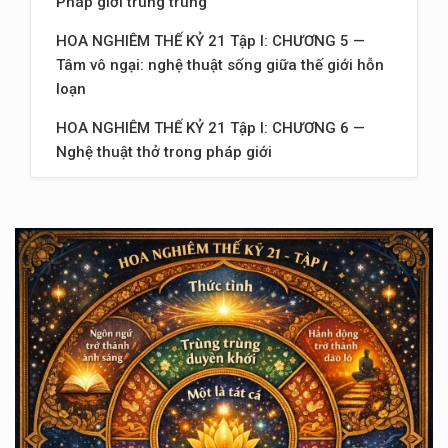
Pháp giới trùng trùng
HOA NGHIÊM THẾ KỶ 21 Tập I: CHƯƠNG 5 —
Tâm vô ngại: nghệ thuật sống giữa thế giới hỗn
loạn
HOA NGHIÊM THẾ KỶ 21 Tập I: CHƯƠNG 6 —
Nghệ thuật thở trong pháp giới
HOA NGHIÊM THẾ KỶ 21 Tập I: CHƯƠNG 7 —
Sống như một node sáng trong mạng lưới vô
hạn
HOA NGHIÊM THẾ KỶ 21 Tập I: CHƯƠNG 8 —
Nghệ thuật nhìn bằng mắt pháp giới
HOA NGHIÊM THẾ KỶ 21 Tập I: CHƯƠNG 9 — Khi
ngôn ngữ trở thành ánh sáng
HOA NGHIÊM THẾ KỶ 21 Tập I: CHƯƠNG 10 —
Khi hành động trở thành đạo lộ