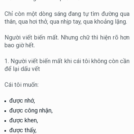
HOA NGHIÊM THẾ KỶ 21 Tập I: CHƯƠNG 18 —
Khi toàn bộ hành trình trở thành một hơi thở
Chỉ còn một dòng sáng đang tự tìm đường qua
thân, qua hơi thở, qua nhịp tay, qua khoảng lặng.
HOA NGHIÊM THẾ KỶ 21 Tập I: CHƯƠNG 19 —
Khi pháp giới trở thành đời sống
Người viết biến mất. Nhưng chữ thì hiện rõ hơn
HOA NGHIÊM THẾ KỶ 21 Tập I: CHƯƠNG 20 —
bao giờ hết.
Bài tụng kết: Một hơi thở mở vô lượng thế giới
1. Người viết biến mất khi cái tôi không còn cần
để lại dấu vết
Cái tôi muốn:
được nhớ,
được công nhận,
được khen,
được thấy,