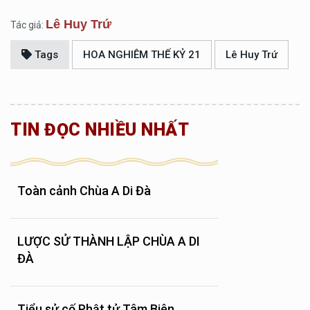
Lê Huy Trứ
Tác giả:
Tags
HOA NGHIÊM THẾ KỶ 21
Lê Huy Trứ
TIN ĐỌC NHIỀU NHẤT
Toàn cảnh Chùa A Di Đà
LƯỢC SỬ THÀNH LẬP CHÙA A DI
ĐÀ
Tiểu sử cố Phật tử Tâm Biên