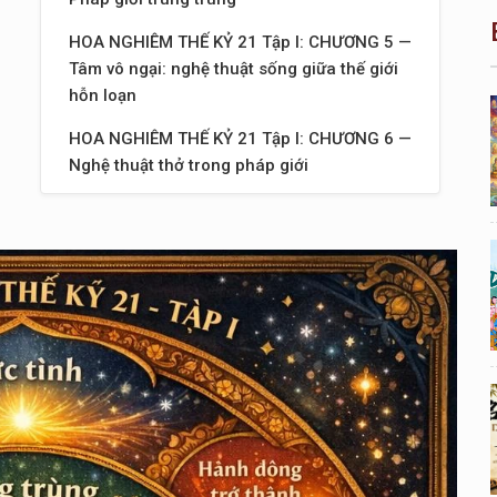
HOA NGHIÊM THẾ KỶ 21 Tập I: CHƯƠNG 5 —
Tâm vô ngại: nghệ thuật sống giữa thế giới
hỗn loạn
HOA NGHIÊM THẾ KỶ 21 Tập I: CHƯƠNG 6 —
Nghệ thuật thở trong pháp giới
HOA NGHIÊM THẾ KỶ 21 Tập I: CHƯƠNG 7 —
Sống như một node sáng trong mạng lưới vô
hạn
HOA NGHIÊM THẾ KỶ 21 Tập I: CHƯƠNG 8 —
Nghệ thuật nhìn bằng mắt pháp giới
HOA NGHIÊM THẾ KỶ 21 Tập I: CHƯƠNG 9 —
Khi ngôn ngữ trở thành ánh sáng
HOA NGHIÊM THẾ KỶ 21 Tập I: CHƯƠNG 10
— Khi hành động trở thành đạo lộ