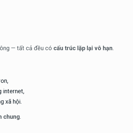
sông — tất cả đều có
cấu trúc lặp lại vô hạn
.
ron,
internet,
g xã hội.
h chung
.