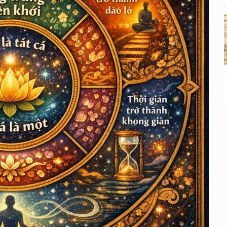
HOA NGHIÊM THẾ KỶ 21 Tập I: CHƯƠNG 11
— Khi im lặng trở thành một pháp môn
HOA NGHIÊM THẾ KỶ 21 Tập I: CHƯƠNG 12
— Khi thời gian trở thành không gian
HOA NGHIÊM THẾ KỶ 21 Tập I: CHƯƠNG 13
— Khi tác phẩm tự tan vào hư không
HOA NGHIÊM THẾ KỶ 21 Tập I: CHƯƠNG 14
— Khi người đọc trở thành pháp giới
HOA NGHIÊM THẾ KỶ 21 Tập I: CHƯƠNG 15
— Khi pháp giới tự viết tiếp chính mình
HOA NGHIÊM THẾ KỶ 21 Tập I: CHƯƠNG 16
— Khi người viết biến mất
HOA NGHIÊM THẾ KỶ 21 Tập I: CHƯƠNG 17
— Khi pháp giới nhìn lại chính mình qua thân
ta