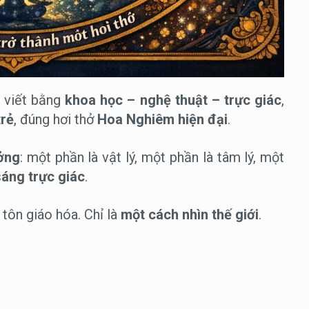
HOA NGHIÊM THẾ KỶ 21 Tập I: CHƯƠNG 18
— Khi toàn bộ hành trình trở thành một hơi
thở
HOA NGHIÊM THẾ KỶ 21 Tập I: CHƯƠNG 19
 viết bằng
khoa học – nghệ thuật – trực giác
,
— Khi pháp giới trở thành đời sống
trẻ
, đúng hơi thở
Hoa Nghiêm hiện đại
.
HOA NGHIÊM THẾ KỶ 21 Tập I: CHƯƠNG 20
— Bài tụng kết: Một hơi thở mở vô lượng thế
ởng
: một phần là vật lý, một phần là tâm lý, một
giới
sáng trực giác
.
 tôn giáo hóa. Chỉ là
một cách nhìn thế giới
.