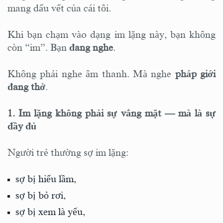
mang dấu vết của cái tôi.
HOA NGHIÊM THẾ KỶ 21 Tập I: CHƯƠNG 18 —
Khi toàn bộ hành trình trở thành một hơi thở
Khi bạn chạm vào dạng im lặng này, bạn không
còn “im”. Bạn
đang nghe
.
HOA NGHIÊM THẾ KỶ 21 Tập I: CHƯƠNG 19 —
Khi pháp giới trở thành đời sống
Không phải nghe âm thanh. Mà nghe
pháp giới
HOA NGHIÊM THẾ KỶ 21 Tập I: CHƯƠNG 20 —
đang thở
.
Bài tụng kết: Một hơi thở mở vô lượng thế giới
1. Im lặng không phải sự vắng mặt — mà là sự
đầy đủ
Người trẻ thường sợ im lặng:
sợ bị hiểu lầm,
sợ bị bỏ rơi,
sợ bị xem là yếu,