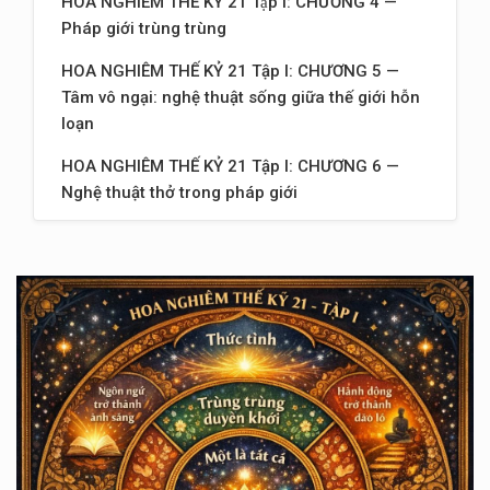
HOA NGHIÊM THẾ KỶ 21 Tập I: CHƯƠNG 4 —
Pháp giới trùng trùng
HOA NGHIÊM THẾ KỶ 21 Tập I: CHƯƠNG 5 —
Tâm vô ngại: nghệ thuật sống giữa thế giới hỗn
loạn
HOA NGHIÊM THẾ KỶ 21 Tập I: CHƯƠNG 6 —
Nghệ thuật thở trong pháp giới
HOA NGHIÊM THẾ KỶ 21 Tập I: CHƯƠNG 7 —
Sống như một node sáng trong mạng lưới vô
hạn
HOA NGHIÊM THẾ KỶ 21 Tập I: CHƯƠNG 8 —
Nghệ thuật nhìn bằng mắt pháp giới
HOA NGHIÊM THẾ KỶ 21 Tập I: CHƯƠNG 9 — Khi
ngôn ngữ trở thành ánh sáng
HOA NGHIÊM THẾ KỶ 21 Tập I: CHƯƠNG 10 —