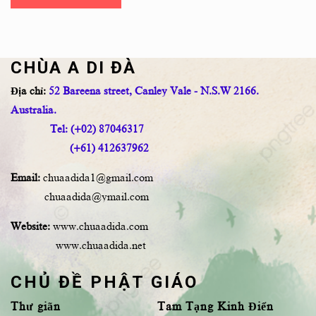
CHÙA A DI ĐÀ
Địa chỉ:
52 Bareena street, Canley Vale - N.S.W 2166.
Australia.
Tel: (+02) 87046317
(+61) 412637962
Email:
chuaadida1@gmail.com
chuaadida@ymail.com
Website:
www.chuaadida.com
www.chuaadida.net
CHỦ ĐỀ PHẬT GIÁO
Thư giãn
Tam Tạng Kinh Điển