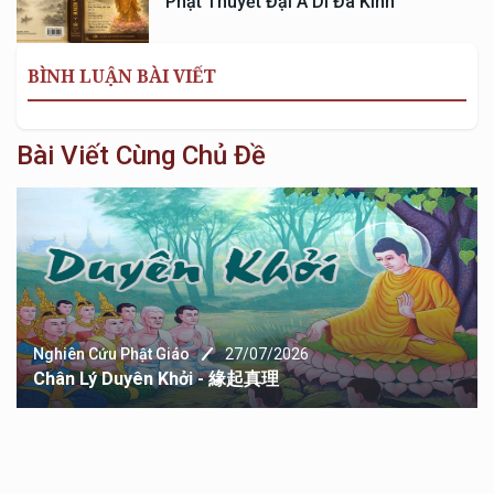
Phật Thuyết Đại A Di Đà Kinh
BÌNH LUẬN BÀI VIẾT
Bài Viết Cùng Chủ Đề
Nghiên Cứu Phật Giáo
27/07/2026
Chân Lý Duyên Khởi - 緣起真理