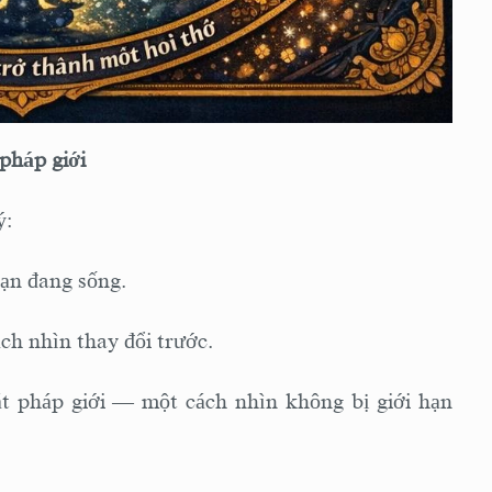
HOA NGHIÊM THẾ KỶ 21 Tập I: CHƯƠNG 18
— Khi toàn bộ hành trình trở thành một hơi
thở
HOA NGHIÊM THẾ KỶ 21 Tập I: CHƯƠNG 19
háp giới
— Khi pháp giới trở thành đời sống
HOA NGHIÊM THẾ KỶ 21 Tập I: CHƯƠNG 20
ý:
— Bài tụng kết: Một hơi thở mở vô lượng thế
giới
bạn đang sống.
ách nhìn thay đổi trước.
t pháp giới — một cách nhìn không bị giới hạn