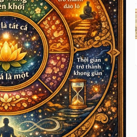
HOA NGHIÊM THẾ KỶ 21 Tập I: CHƯƠNG 11
— Khi im lặng trở thành một pháp môn
HOA NGHIÊM THẾ KỶ 21 Tập I: CHƯƠNG 12
— Khi thời gian trở thành không gian
HOA NGHIÊM THẾ KỶ 21 Tập I: CHƯƠNG 13
— Khi tác phẩm tự tan vào hư không
HOA NGHIÊM THẾ KỶ 21 Tập I: CHƯƠNG 14
— Khi người đọc trở thành pháp giới
HOA NGHIÊM THẾ KỶ 21 Tập I: CHƯƠNG 15
— Khi pháp giới tự viết tiếp chính mình
HOA NGHIÊM THẾ KỶ 21 Tập I: CHƯƠNG 16
— Khi người viết biến mất
HOA NGHIÊM THẾ KỶ 21 Tập I: CHƯƠNG 17
— Khi pháp giới nhìn lại chính mình qua thân
ta