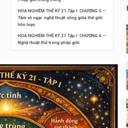
HOA NGHIÊM THẾ KỶ 21 Tập I: CHƯƠNG 5 —
Tâm vô ngại: nghệ thuật sống giữa thế giới
hỗn loạn
HOA NGHIÊM THẾ KỶ 21 Tập I: CHƯƠNG 6 —
Nghệ thuật thở trong pháp giới
HOA NGHIÊM THẾ KỶ 21 Tập I: CHƯƠNG 7 —
Sống như một node sáng trong mạng lưới vô
hạn
HOA NGHIÊM THẾ KỶ 21 Tập I: CHƯƠNG 8 —
Nghệ thuật nhìn bằng mắt pháp giới
HOA NGHIÊM THẾ KỶ 21 Tập I: CHƯƠNG 9 —
Khi ngôn ngữ trở thành ánh sáng
HOA NGHIÊM THẾ KỶ 21 Tập I: CHƯƠNG 10
— Khi hành động trở thành đạo lộ