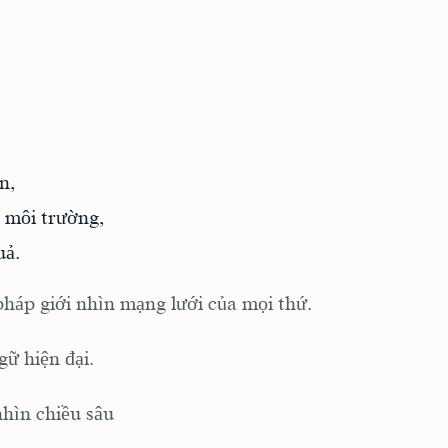
n,
+ môi trường,
uả.
háp giới nhìn mạng lưới của mọi thứ.
ữ hiện đại.
hìn chiều sâu