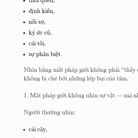
thói quen,
định kiến,
nỗi sợ,
ký ức cũ,
cái tôi,
sự phân biệt.
Nhìn bằng mắt pháp giới không phải “thấy đi
không bị che bởi những lớp bụi của tâm.
1. Mắt pháp giới không nhìn sự vật — mà nh
Người thường nhìn:
cái cây,