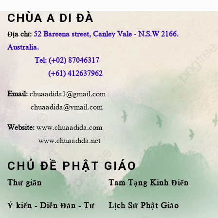
CHÙA A DI ĐÀ
Địa chỉ:
52 Bareena street, Canley Vale - N.S.W 2166.
Australia.
Tel: (+02) 87046317
(+61) 412637962
Email:
chuaadida1@gmail.com
chuaadida@ymail.com
Website:
www.chuaadida.com
www.chuaadida.net
CHỦ ĐỀ PHẬT GIÁO
Thư giãn
Tam Tạng Kinh Điển
Ý kiến - Diễn Đàn - Tư
Lịch Sử Phật Giáo