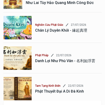
Như Lai Tùy Hảo Quang Minh Công Đức
27/07/2026
Nghiên Cứu Phật Giáo
Chân Lý Duyên Khởi - 緣起真理
22/07/2026
Phật Pháp
Danh Lợi Như Phù Vân - 名利如浮雲
22/07/2026
Tam Tạng Kinh Điển
Phật Thuyết Đại A Di Đà Kinh