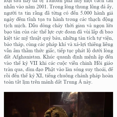
loại sau này đã bị Taliban phá hủy một cách tàn
nhẫn vào năm 2001. Trong lòng thung lũng đá ấy,
người ta tin rằng đã từng có đến 5.000 hành giả
ngày đêm tĩnh tọa tu hành trong các thạch động
tịch mịch. Dẫu dòng chảy thời gian và ngọn lửa
bạo tàn của các thế lực cực đoan đã vùi lấp đi bao
kiệt tác mỹ thuật quý báu, những tàn tích tự viện,
bảo tháp, cùng các pháp khí và xá-lợi thiêng liêng
vẫn âm thầm thức giấc, tiếp tục phát lộ dưới lòng
đất Afghanistan. Khúc quanh định mệnh ập đến
vào thế kỷ VII khi các cuộc viễn chinh Hồi giáo
tràn qua, dìm đạo Phật vào làn sóng suy thoái, để
rồi đến thế kỷ XI, tiếng chuông chánh pháp hoàn
toàn tắt lịm trên mảnh dất Trung Á này.