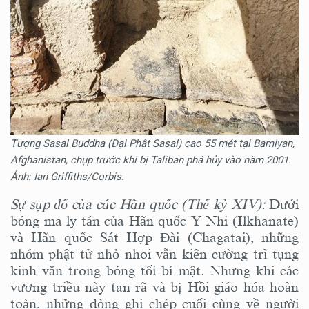
Tượng Sasal Buddha (Đại Phật Sasal) cao 55 mét tại Bamiyan,
Afghanistan, chụp trước khi bị Taliban phá hủy vào năm 2001.
Ảnh: Ian Griffiths/Corbis.
Sự sụp đổ của các Hãn quốc (Thế kỷ XIV):
Dưới
bóng ma ly tán của Hãn quốc Y Nhi (Ilkhanate)
và Hãn quốc Sát Hợp Đài (Chagatai), những
nhóm phật tử nhỏ nhoi vẫn kiên cường trì tụng
kinh văn trong bóng tối bí mật. Nhưng khi các
vương triều này tan rã và bị Hồi giáo hóa hoàn
toàn, những dòng ghi chép cuối cùng về người