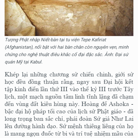
Tượng Phật nhập Niết-bàn tại tu viện Tepe Kafiriat
(Afghanistan), nổi bật với hai bàn chân còn nguyên vẹn, minh
chứng cho nghệ thuật điêu khắc cổ đại đặc sắc. Ảnh: Đại sứ
quán Mỹ tại Kabul.
Khép lại những chương sử chiến chinh, giới sử
học đều đồng thuận rằng, ngay sau Đại hội kết
tập kinh điển lần thứ III vào thế kỷ III trước Tây
lịch, một mạch nguồn tâm linh tĩnh lặng đã chạm
đến vùng đất kiêu hùng này. Hoàng đế Ashoka -
bậc đại hộ pháp tối cao của lịch sử Phật giáo - đã
long trọng ban sắc chỉ, phái đoàn Sứ giả Như Lai
lên đường hành đạo. Sứ mệnh thiêng liêng của họ
là mang ngọn đuốc từ bi và trí tuệ nhiệm mầu của