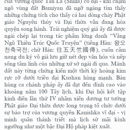
của vương quốc Tân La (Shilla) cổ đại - khi chạm
ngõ vùng đất Bamiyan đã ngỡ ngàng tìm thấy
những chứng tích cho thấy cả hai dòng chảy Phật
giáo Nguyên thủy và Đại thừa vẫn đang hòa
quyện song hành. Trải nghiệm quý giá ấy đã được
ngài chép lại trong tác phẩm lừng danh “Vãng
Ngũ Thiên Trúc Quốc Truyện” (tiếng Hàn: 왕오
천축국전; chữ Hán: 往五天竺國傳), cuốn cẩm
nang du ký vô giá lưu giữ nét đẹp văn hóa và nếp
sống tâm linh của những xứ sở ngài đi qua. Mảnh
dất này từng chứng kiến một thời kỳ hoàng kim
rực rỡ dưới triều đại Kushan hùng mạnh. Bản
hùng ca chánh pháp ấy đã đạt đến đỉnh cao vào
khoảng năm 100 Tây lịch, khi Đại hội kết tập
kinh điển lần thứ IV nhằm xiển dương tư tưởng
Phật giáo Đại thừa được long trọng tổ chức dưới
sự bảo trợ của vương quyền Kanishka vĩ đại - vị
minh quân thánh triết mà lịch sử mãi kính
ngưỡng như một bậc Đại Hộ pháp kiệt xuất.