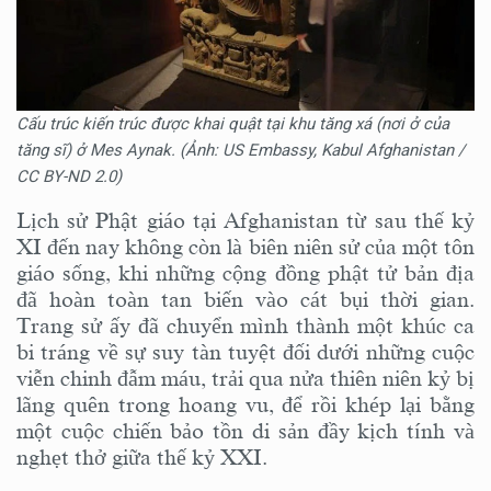
Cấu trúc kiến trúc được khai quật tại khu tăng xá (nơi ở của
tăng sĩ) ở Mes Aynak. (Ảnh: US Embassy, Kabul Afghanistan /
CC BY-ND 2.0)
Lịch sử Phật giáo tại Afghanistan từ sau thế kỷ
XI đến nay không còn là biên niên sử của một tôn
giáo sống, khi những cộng đồng phật tử bản địa
đã hoàn toàn tan biến vào cát bụi thời gian.
Trang sử ấy đã chuyển mình thành một khúc ca
bi tráng về sự suy tàn tuyệt đối dưới những cuộc
viễn chinh đẫm máu, trải qua nửa thiên niên kỷ bị
lãng quên trong hoang vu, để rồi khép lại bằng
một cuộc chiến bảo tồn di sản đầy kịch tính và
nghẹt thở giữa thế kỷ XXI.