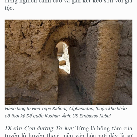
đựng nghịch cảnh cao và gắn kết keo sơn với gia
tộc.
Hành lang tu viện Tepe Kafiriat, Afghanistan, thuộc khu khảo
cổ thời kỳ Đế quốc Kushan. Ảnh: US Embassy Kabul
Di sản Con đường Tơ lụa:
Từng là hồng tâm của
tuyến lộ huyền thoại, nền văn hóa nơi đây là sự