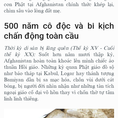
con Phật tại Afghanistan chính thức khép lại,
chìm sâu vào lòng đất mẹ.
500 năm cô độc và bi kịch
chấn động toàn cầu
Thời kỳ di sản bị lãng quên (Thế kỷ XV - Cuối
thế kỷ XX):
Suốt hơn năm mươi thập kỷ,
Afghanistan hoàn toàn khoác lên mình chiếc áo
thuần Hồi giáo. Những kỳ quan Phật giáo đồ sộ
như bảo tháp tại Kabul, Logar hay thánh tượng
Bamiyan dần bị sa mạc hóa, chôn vùi dưới cát
bỏng, bị người đời nhìn nhận như những tàn tích
ngoại giáo cổ đại vô hồn thay vì chốn thờ tự tâm
linh linh thiêng.