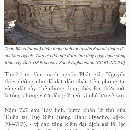
Tháp Bà-sa (stupa) chứa thánh tích tại tu viện Kafiriat thuộc di
chỉ Mes Aynak. Tấm bia đá mới được tìm thấy ngay cạnh công
trình này. Ảnh: US Embassy, Kabul Afghanistan (CC BY-ND 2.0).
Thuở ban đầu, mạch nguồn Phật giáo Nguyên
thủy dường như đã đặt dấu chân tiên phong tại
vùng đất này, thế nhưng dòng chảy Đại thừa mới
là tông phong vươn lên giữ ngôi vị chủ lưu về sau.
Năm 727 sau Tây lịch, bước chân lữ thứ của
Thiền sư Tuệ Siêu (tiếng Hàn: Hyecho, 혜초;
704-783), - vị cao tăng kiêm đại dịch giả lỗi lạc