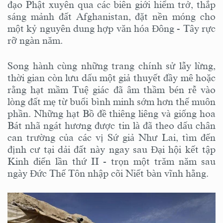
đạo Phật xuyên qua các biên giới hiểm trở, thắp
sáng mảnh đất Afghanistan, đặt nền móng cho
một kỷ nguyên dung hợp văn hóa Đông - Tây rực
rỡ ngàn năm.
Song hành cùng những trang chính sử lẫy lừng,
thời gian còn lưu dấu một giả thuyết đầy mê hoặc
rằng hạt mầm Tuệ giác đã âm thầm bén rễ vào
lòng đất mẹ từ buổi bình minh sớm hơn thế muôn
phần. Những hạt Bồ đề thiêng liêng và giống hoa
Bát nhã ngát hương được tin là đã theo dấu chân
can trường của các vị Sứ giả Như Lai, tìm đến
định cư tại dải đất này ngay sau Đại hội kết tập
Kinh điển lần thứ II - trọn một trăm năm sau
ngày Đức Thế Tôn nhập cõi Niết bàn vĩnh hằng.