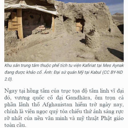
Khu sân trung tâm thuộc phế tích tu viện Kafiriat tại Mes Aynak
đang được khảo cổ. Ảnh: Đại sứ quán Mỹ tại Kabul (CC BY-ND
2.0).
Ngay tại hồng tâm của trục tọa độ tâm linh vĩ đại
đó, vương quốc cổ đại Gandhāra, ôm trọn cả
phần lãnh thổ Afghanistan hiểm trở ngày nay,
chính là viên ngọc quý tỏa chiếu thứ ánh sáng rực
rỡ nhất của nền văn minh và mỹ thuật Phật giáo
toàn cầu.