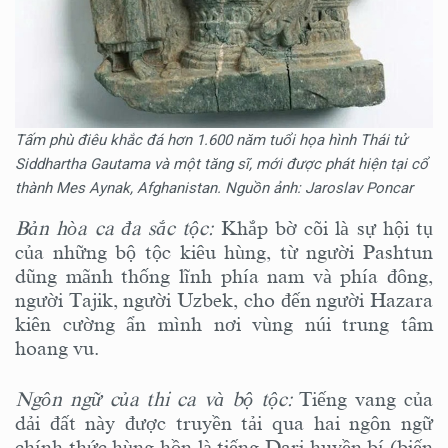
Tấm phù điêu khắc đá hơn 1.600 năm tuổi họa hình Thái tử
Siddhartha Gautama và một tăng sĩ, mới được phát hiện tại cổ
thành Mes Aynak, Afghanistan. Nguồn ảnh: Jaroslav Poncar
Bản hòa ca đa sắc tộc:
Khắp bờ cõi là sự hội tụ
của những bộ tộc kiêu hùng, từ người Pashtun
dũng mãnh thống lĩnh phía nam và phía đông,
người Tajik, người Uzbek, cho đến người Hazara
kiên cường ẩn mình nơi vùng núi trung tâm
hoang vu.
Ngôn ngữ của thi ca và bộ tộc:
Tiếng vang của
dải đất này được truyền tải qua hai ngôn ngữ
chính thức hùng hồn là tiếng Dari huyền bí (biến