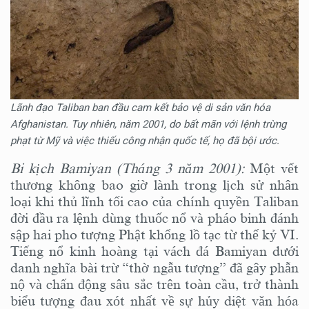
Lãnh đạo Taliban ban đầu cam kết bảo vệ di sản văn hóa
Afghanistan. Tuy nhiên, năm 2001, do bất mãn với lệnh trừng
phạt từ Mỹ và việc thiếu công nhận quốc tế, họ đã bội ước.
Bi kịch Bamiyan (Tháng 3 năm 2001):
Một vết
thương không bao giờ lành trong lịch sử nhân
loại khi thủ lĩnh tối cao của chính quyền Taliban
đời đầu ra lệnh dùng thuốc nổ và pháo binh đánh
sập hai pho tượng Phật khổng lồ tạc từ thế kỷ VI.
Tiếng nổ kinh hoàng tại vách đá Bamiyan dưới
danh nghĩa bài trừ “thờ ngẫu tượng” đã gây phẫn
nộ và chấn động sâu sắc trên toàn cầu, trở thành
biểu tượng đau xót nhất về sự hủy diệt văn hóa