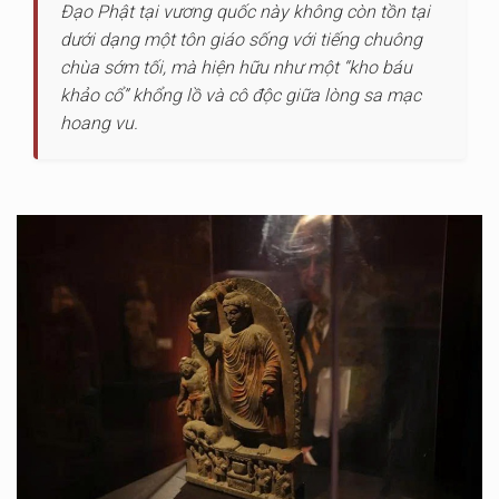
Đạo Phật tại vương quốc này không còn tồn tại
dưới dạng một tôn giáo sống với tiếng chuông
chùa sớm tối, mà hiện hữu như một “kho báu
khảo cổ” khổng lồ và cô độc giữa lòng sa mạc
hoang vu.