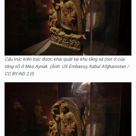
Cấu trúc kiến trúc được khai quật tại khu tăng xá (nơi ở của
tăng sĩ) ở Mes Aynak. (Ảnh: US Embassy, Kabul Afghanistan /
CC BY-ND 2.0)