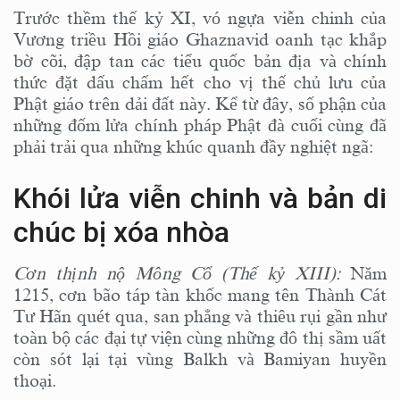
Trước thềm thế kỷ XI, vó ngựa viễn chinh của
Vương triều Hồi giáo Ghaznavid oanh tạc khắp
bờ cõi, đập tan các tiểu quốc bản địa và chính
thức đặt dấu chấm hết cho vị thế chủ lưu của
Phật giáo trên dải đất này. Kể từ đây, số phận của
những đốm lửa chính pháp Phật đà cuối cùng đã
phải trải qua những khúc quanh đầy nghiệt ngã:
Khói lửa viễn chinh và bản di
chúc bị xóa nhòa
Cơn thịnh nộ Mông Cổ (Thế kỷ XIII):
Năm
1215, cơn bão táp tàn khốc mang tên Thành Cát
Tư Hãn quét qua, san phẳng và thiêu rụi gần như
toàn bộ các đại tự viện cùng những đô thị sầm uất
còn sót lại tại vùng Balkh và Bamiyan huyền
thoại.