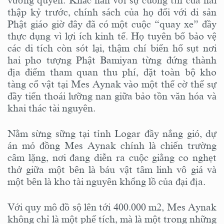
thập kỷ trước, chính sách của họ đối với di sản
Phật giáo giờ đây đã có một cuộc “quay xe” đầy
thực dụng vì lợi ích kinh tế. Họ tuyên bố bảo vệ
các di tích còn sót lại, thậm chí biến hố sụt nơi
hai pho tượng Phật Bamiyan từng đứng thành
địa điểm tham quan thu phí, đặt toàn bộ kho
tàng cổ vật tại Mes Aynak vào một thế cờ thế sự
đầy tiến thoái lưỡng nan giữa bảo tồn văn hóa và
khai thác tài nguyên.
Nằm sừng sững tại tỉnh Logar đầy nắng gió, dự
án mỏ đồng Mes Aynak chính là chiến trường
câm lặng, nơi đang diễn ra cuộc giằng co nghẹt
thở giữa một bên là báu vật tâm linh vô giá và
một bên là kho tài nguyên khổng lồ của đại địa.
Với quy mô đồ sộ lên tới 400.000 m2, Mes Aynak
không chỉ là một phế tích, mà là một trong những