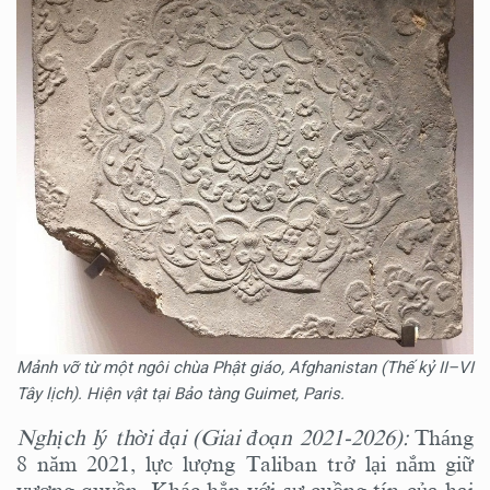
Mảnh vỡ từ một ngôi chùa Phật giáo, Afghanistan (Thế kỷ II–VI
Tây lịch). Hiện vật tại Bảo tàng Guimet, Paris.
Nghịch lý thời đại (Giai đoạn 2021-2026):
Tháng
8 năm 2021, lực lượng Taliban trở lại nắm giữ
vương quyền. Khác hẳn với sự cuồng tín của hai