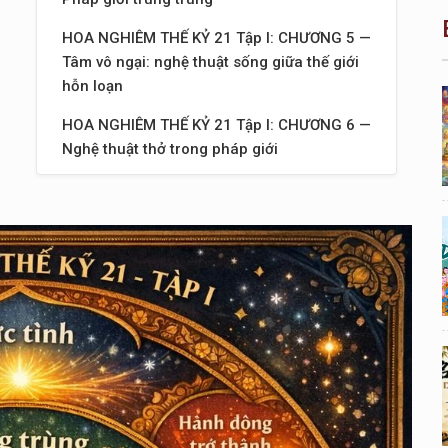
HOA NGHIÊM THẾ KỶ 21 Tập I: CHƯƠNG 5 —
Tâm vô ngại: nghệ thuật sống giữa thế giới
hỗn loạn
HOA NGHIÊM THẾ KỶ 21 Tập I: CHƯƠNG 6 —
Nghệ thuật thở trong pháp giới
HOA NGHIÊM THẾ KỶ 21 Tập I: CHƯƠNG 7 —
Sống như một node sáng trong mạng lưới vô
hạn
HOA NGHIÊM THẾ KỶ 21 Tập I: CHƯƠNG 8 —
Nghệ thuật nhìn bằng mắt pháp giới
HOA NGHIÊM THẾ KỶ 21 Tập I: CHƯƠNG 9 —
Khi ngôn ngữ trở thành ánh sáng
HOA NGHIÊM THẾ KỶ 21 Tập I: CHƯƠNG 10
— Khi hành động trở thành đạo lộ