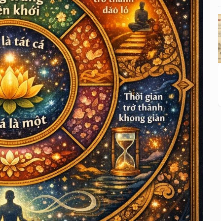
HOA NGHIÊM THẾ KỶ 21 Tập I: CHƯƠNG 11
— Khi im lặng trở thành một pháp môn
HOA NGHIÊM THẾ KỶ 21 Tập I: CHƯƠNG 12
— Khi thời gian trở thành không gian
HOA NGHIÊM THẾ KỶ 21 Tập I: CHƯƠNG 13
— Khi tác phẩm tự tan vào hư không
HOA NGHIÊM THẾ KỶ 21 Tập I: CHƯƠNG 14
— Khi người đọc trở thành pháp giới
HOA NGHIÊM THẾ KỶ 21 Tập I: CHƯƠNG 15
— Khi pháp giới tự viết tiếp chính mình
HOA NGHIÊM THẾ KỶ 21 Tập I: CHƯƠNG 16
— Khi người viết biến mất
HOA NGHIÊM THẾ KỶ 21 Tập I: CHƯƠNG 17
— Khi pháp giới nhìn lại chính mình qua thân
ta