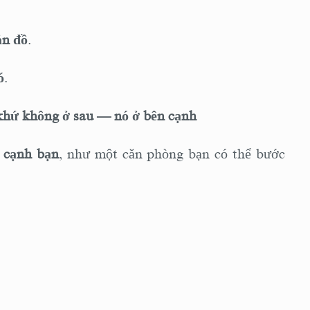
ản đồ
.
ó
.
á khứ không ở sau — nó ở bên cạnh
 cạnh bạn
, như một căn phòng bạn có thể bước