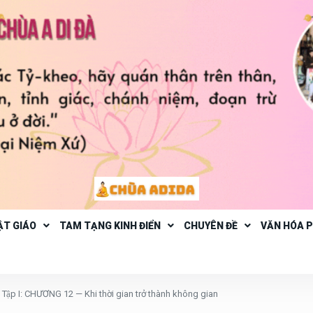
ẬT GIÁO
TAM TẠNG KINH ĐIỂN
CHUYÊN ĐỀ
VĂN HÓA 
̣p I: CHƯƠNG 12 — Khi thời gian trở thành không gian