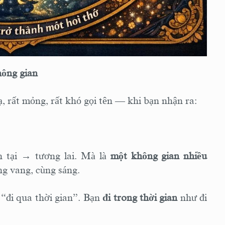
HOA NGHIÊM THẾ KỶ 21 Tập I: CHƯƠNG 18
— Khi toàn bộ hành trình trở thành một hơi
thở
HOA NGHIÊM THẾ KỶ 21 Tập I: CHƯƠNG 19
ông gian
— Khi pháp giới trở thành đời sống
HOA NGHIÊM THẾ KỶ 21 Tập I: CHƯƠNG 20
, rất mỏng, rất khó gọi tên — khi bạn nhận ra:
— Bài tụng kết: Một hơi thở mở vô lượng thế
giới
 tại → tương lai. Mà là
một không gian nhiều
ng vang, cùng sáng.
“đi qua thời gian”. Bạn
đi trong thời gian
như đi