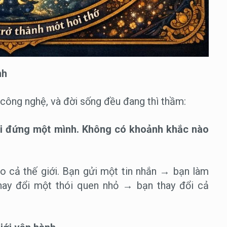
HOA NGHIÊM THẾ KỶ 21 Tập I: CHƯƠNG 18
— Khi toàn bộ hành trình trở thành một hơi
thở
HOA NGHIÊM THẾ KỶ 21 Tập I: CHƯƠNG 19
nh
— Khi pháp giới trở thành đời sống
HOA NGHIÊM THẾ KỶ 21 Tập I: CHƯƠNG 20
công nghệ, và đời sống đều đang thì thầm:
— Bài tụng kết: Một hơi thở mở vô lượng thế
giới
i đứng một mình.
Không có khoảnh khắc nào
 cả thế giới. Bạn gửi một tin nhắn → bạn làm
hay đổi một thói quen nhỏ → bạn thay đổi cả