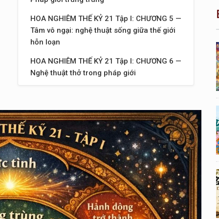
HOA NGHIÊM THẾ KỶ 21 Tập I: CHƯƠNG 5 —
Tâm vô ngại: nghệ thuật sống giữa thế giới
hỗn loạn
HOA NGHIÊM THẾ KỶ 21 Tập I: CHƯƠNG 6 —
Nghệ thuật thở trong pháp giới
HOA NGHIÊM THẾ KỶ 21 Tập I: CHƯƠNG 7 —
Sống như một node sáng trong mạng lưới vô
hạn
HOA NGHIÊM THẾ KỶ 21 Tập I: CHƯƠNG 8 —
Nghệ thuật nhìn bằng mắt pháp giới
HOA NGHIÊM THẾ KỶ 21 Tập I: CHƯƠNG 9 —
Khi ngôn ngữ trở thành ánh sáng
HOA NGHIÊM THẾ KỶ 21 Tập I: CHƯƠNG 10
— Khi hành động trở thành đạo lộ