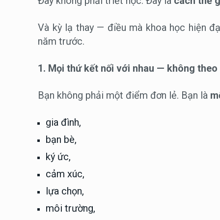
Đây không phải triết học. Đây là
cách thế g
Và kỳ lạ thay — điều mà khoa học hiện đ
năm trước.
1. Mọi thứ kết nối với nhau — không the
Bạn không phải một điểm đơn lẻ. Bạn là
m
gia đình,
bạn bè,
ký ức,
cảm xúc,
lựa chọn,
môi trường,