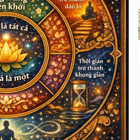
HOA NGHIÊM THẾ KỶ 21 Tập I: CHƯƠNG 11
— Khi im lặng trở thành một pháp môn
HOA NGHIÊM THẾ KỶ 21 Tập I: CHƯƠNG 12
— Khi thời gian trở thành không gian
HOA NGHIÊM THẾ KỶ 21 Tập I: CHƯƠNG 13
— Khi tác phẩm tự tan vào hư không
HOA NGHIÊM THẾ KỶ 21 Tập I: CHƯƠNG 14
— Khi người đọc trở thành pháp giới
HOA NGHIÊM THẾ KỶ 21 Tập I: CHƯƠNG 15
— Khi pháp giới tự viết tiếp chính mình
HOA NGHIÊM THẾ KỶ 21 Tập I: CHƯƠNG 16
— Khi người viết biến mất
HOA NGHIÊM THẾ KỶ 21 Tập I: CHƯƠNG 17
— Khi pháp giới nhìn lại chính mình qua thân
ta