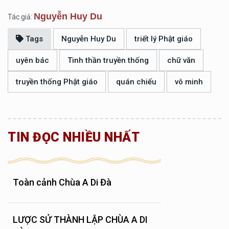
Nguyễn Huy Du
Tác giả:
Tags
Nguyễn Huy Du
triết lý Phật giáo
uyên bác
Tinh thần truyền thống
chữ văn
truyền thống Phật giáo
quán chiếu
vô minh
TIN ĐỌC NHIỀU NHẤT
Toàn cảnh Chùa A Di Đà
LƯỢC SỬ THÀNH LẬP CHÙA A DI