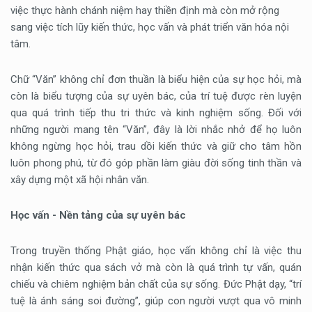
việc thực hành chánh niệm hay thiền định mà còn mở rộng
sang việc tích lũy kiến thức, học vấn và phát triển văn hóa nội
tâm.
Chữ “Văn” không chỉ đơn thuần là biểu hiện của sự học hỏi, mà
còn là biểu tượng của sự uyên bác, của trí tuệ được rèn luyện
qua quá trình tiếp thu tri thức và kinh nghiệm sống. Đối với
những người mang tên “Văn”, đây là lời nhắc nhở để họ luôn
không ngừng học hỏi, trau dồi kiến thức và giữ cho tâm hồn
luôn phong phú, từ đó góp phần làm giàu đời sống tinh thần và
xây dựng một xã hội nhân văn.
Học vấn - Nền tảng của sự uyên bác
Trong truyền thống Phật giáo, học vấn không chỉ là việc thu
nhận kiến thức qua sách vở mà còn là quá trình tự vấn, quán
chiếu và chiêm nghiệm bản chất của sự sống. Đức Phật dạy, “trí
tuệ là ánh sáng soi đường”, giúp con người vượt qua vô minh