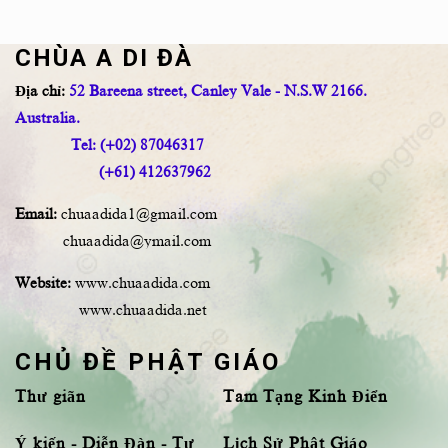
CHÙA A DI ĐÀ
Địa chỉ:
52 Bareena street, Canley Vale - N.S.W 2166.
Australia.
Tel: (+02) 87046317
(+61) 412637962
Email:
chuaadida1@gmail.com
chuaadida@ymail.com
Website:
www.chuaadida.com
www.chuaadida.net
CHỦ ĐỀ PHẬT GIÁO
Thư giãn
Tam Tạng Kinh Điển
Ý kiến - Diễn Đàn - Tư
Lịch Sử Phật Giáo