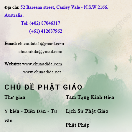
Địa chỉ:
52 Bareena street, Canley Vale - N.S.W 2166.
Australia.
Tel: (+02) 87046317
(+61) 412637962
Email:
chuaadida1@gmail.com
chuaadida@ymail.com
Website:
www.chuaadida.com
www.chuaadida.net
CHỦ ĐỀ PHẬT GIÁO
Thư giãn
Tam Tạng Kinh Điển
Ý kiến - Diễn Đàn - Tư
Lịch Sử Phật Giáo
vấn
Phật Pháp