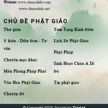
Website:
www.chuaadida.com
www.chuaadida.net
CHỦ ĐỀ PHẬT GIÁO
Thư giãn
Tam Tạng Kinh Điển
Ý kiến - Diễn Đàn - Tư
Lịch Sử Phật Giáo
vấn
Phật Pháp
Chuyên mục khác
Sinh Hoạt Chùa A Di
Môn Phong Pháp Phái
Đà
Văn Hóa Phật Giáo
Tin phật giáo
Chuyên Đề
© Copyright 2025, Design by
Triviet