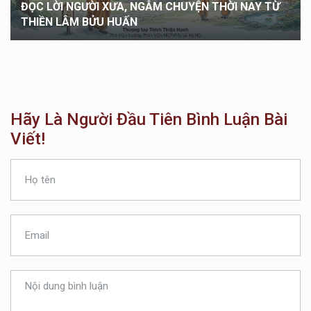
ĐỌC LỜI NGƯỜI XƯA, NGẪM CHUYỆN THỜI NAY TỪ
THIỀN LÂM BỬU HUẤN
Hãy Là Người Đầu Tiên Bình Luận Bài
Viết!