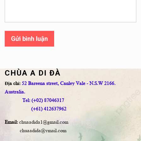
Gửi bình luận
CHÙA A DI ĐÀ
Địa chỉ:
52 Bareena street, Canley Vale - N.S.W 2166.
Australia.
Tel: (+02) 87046317
(+61) 412637962
Email:
chuaadida1@gmail.com
chuaadida@ymail.com