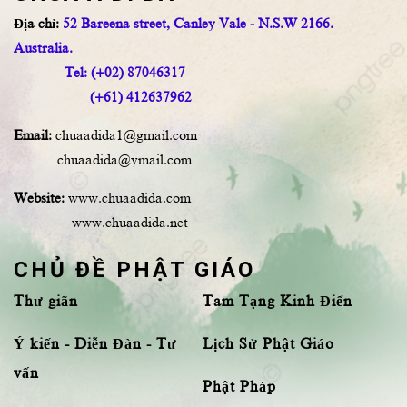
Địa chỉ:
52 Bareena street, Canley Vale - N.S.W 2166.
Australia.
Tel: (+02) 87046317
(+61) 412637962
Email:
chuaadida1@gmail.com
chuaadida@ymail.com
Website:
www.chuaadida.com
www.chuaadida.net
CHỦ ĐỀ PHẬT GIÁO
Thư giãn
Tam Tạng Kinh Điển
Ý kiến - Diễn Đàn - Tư
Lịch Sử Phật Giáo
vấn
Phật Pháp