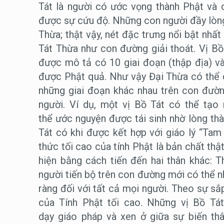
Tát là người có ước vọng thành Phật và 
được sự cứu độ. Những con người đầy lòng
Thừa; thật vậy, nét đặc trưng nổi bật nhấ
Tát Thừa như con đường giải thoát. Vị Bồ
được mô tả có 10 giai đoạn (thập địa) và 
được Phật quả. Như vậy Đại Thừa có thể c
những giai đoạn khác nhau trên con đườn
người. Ví dụ, một vị Bồ Tát có thể tạ
thể ước nguyện được tái sinh nhờ lòng th
Tát có khi được kết hợp với giáo lý “Tam
thức tối cao của tính Phật là bản chất thậ
hiện bằng cách tiến đến hai thân khác: 
người tiến bộ trên con đường mới có thể nh
ràng đối với tất cả mọi người. Theo sự s
của Tính Phật tối cao. Những vị Bồ Tá
dạy giáo pháp và xen ở giữa sự biến thâ