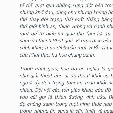
tế để vượt qua những xung đột bên tr
những khổ đau, cũng như những khủng hoả
thể thay đổi trạng thái mất thăng bằn
thế giới bình an, thịnh vượng và hạnh p
mật để tự giác và giác tha (nhị lợi: tự
sanh và thành Phật quả. Vì mục đích của B
cách khác, mục đích của một vị Bồ Tát là 
cầu Phật đạo, hạ hóa chúng sanh.
Trong Phật giáo, hóa độ có nghĩa là g
như giải thoát cho ai đó thoát khỏi sự 
người ấy đến trạng thái an toàn khỏi nh
nhiên. Đối với các tôn giáo khác, cứu độ 
vào cái gọi là thiên đường vĩnh cửu. 
độ chúng sanh trong một hình thức nào 
trọng, nhưng ân sủng là cần thiết và q