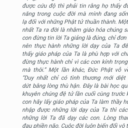
được cứu độ thì phải tin rằng họ thấy 
năng trong cuộc đời mà mình đang sốn
lạ đối với những Phật tử thuần thành. Một
nhất Ta ra đời là nhằm giáo hóa chúng sa
con đừng tin lời Ta giảng là đúng, chỉ đơn 
nên thực hành những lời dạy của Ta để
thấy giáo pháp của Ta là phù hợp với ch
đừng thực hành chỉ vì các con kính trọn
mà thôi.” Một lần khác, Đức Phật vỗ v
“Duy nhất chỉ có tình thương mới diệ
dứt bằng lòng thù hận. Đây là bài học q
khuyên chúng đệ tử lần cuối cùng trước 
con hãy lấy giáo pháp của Ta làm thầy 
nhập được những lời dạy của Ta thì các
những lời Ta đã dạy các con. Lòng th
đau phiền não. Cuộc đời luôn biến đổi vô