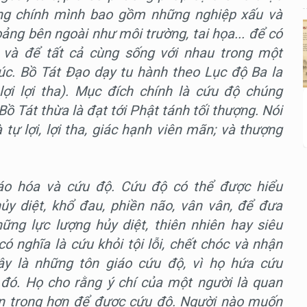
ong chính mình bao gồm những nghiệp xấu và
ng bên ngoài như môi trường, tai họa... để có
g và để tất cả cùng sống với nhau trong một
húc. Bồ Tát Đạo dạy tu hành theo Lục độ Ba la
 lợi lợi tha). Mục đích chính là cứu độ chúng
ồ Tát thừa là đạt tới Phật tánh tối thượng. Nói
tự lợi, lợi tha, giác hạnh viên mãn; và thượng
iáo hóa và cứu độ. Cứu độ có thể được hiểu
hủy diệt, khổ đau, phiền não, vân vân, để đưa
ững lực lượng hủy diệt, thiên nhiên hay siêu
có nghĩa là cứu khỏi tội lỗi, chết chóc và nhận
Đây là những tôn giáo cứu độ, vì họ hứa cứu
đó. Họ cho rằng ý chí của một người là quan
uan trọng hơn để được cứu độ. Người nào muốn