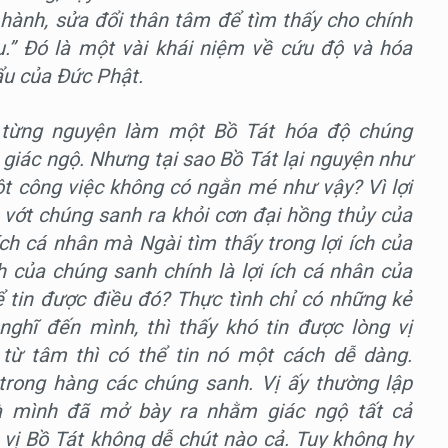
u hành, sửa đổi thân tâm để tìm thấy cho chính
.” Đó là một vài khái niệm về cứu độ và hóa
ẩu của Đức Phật.
ã từng nguyện làm một Bồ Tát hóa độ chúng
i giác ngộ. Nhưng tại sao Bồ Tát lại nguyện như
t công việc không có ngằn mé như vậy? Vì lợi
 vớt chúng sanh ra khỏi cơn đại hồng thủy của
ích cá nhân mà Ngài tìm thấy trong lợi ích của
ch của chúng sanh chính là lợi ích cá nhân của
ể tin được điều đó? Thực tình chỉ có những kẻ
nghĩ đến mình, thì thấy khó tin được lòng vị
từ tâm thì có thể tin nó một cách dễ dàng.
 trong hàng các chúng sanh. Vị ấy thường lập
à mình đã mở bày ra nhằm giác ngộ tất cả
vị Bồ Tát không dễ chút nào cả. Tuy không hy