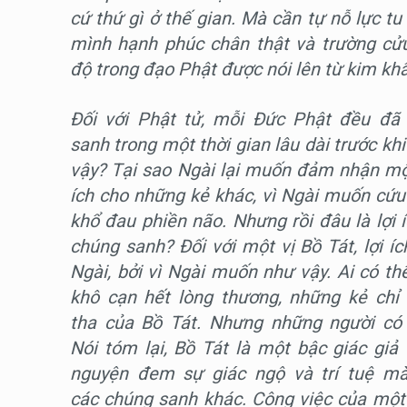
cứ thứ gì ở thế gian. Mà cần tự nỗ lực t
mình hạnh phúc chân thật và trường cửu
độ trong đạo Phật được nói lên từ kim kh
Đối với Phật tử, mỗi Đức Phật đều đ
sanh trong một thời gian lâu dài trước kh
vậy? Tại sao Ngài lại muốn đảm nhận mộ
ích cho những kẻ khác, vì Ngài muốn cứu
khổ đau phiền não. Nhưng rồi đâu là lợi 
chúng sanh? Đối với một vị Bồ Tát, lợi í
Ngài, bởi vì Ngài muốn như vậy. Ai có th
khô cạn hết lòng thương, những kẻ chỉ 
tha của Bồ Tát. Nhưng những người có 
Nói tóm lại, Bồ Tát là một bậc giác giả
nguyện đem sự giác ngộ và trí tuệ m
các chúng sanh khác. Công việc của một 