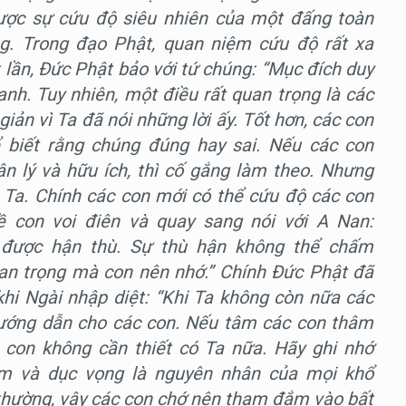
được sự cứu độ siêu nhiên của một đấng toàn
g. Trong đạo Phật, quan niệm cứu độ rất xa
 lần, Đức Phật bảo với tứ chúng: “Mục đích duy
nh. Tuy nhiên, một điều rất quan trọng là các
giản vì Ta đã nói những lời ấy. Tốt hơn, các con
 biết rằng chúng đúng hay sai. Nếu các con
ân lý và hữu ích, thì cố gắng làm theo. Nhưng
g Ta. Chính các con mới có thể cứu độ các con
ề con voi điên và quay sang nói với A Nan:
t được hận thù. Sự thù hận không thể chấm
uan trọng mà con nên nhớ.” Chính Đức Phật đã
khi Ngài nhập diệt: “Khi Ta không còn nữa các
hướng dẫn cho các con. Nếu tâm các con thâm
 con không cần thiết có Ta nữa. Hãy ghi nhớ
am và dục vọng là nguyên nhân của mọi khổ
 thường, vậy các con chớ nên tham đắm vào bất