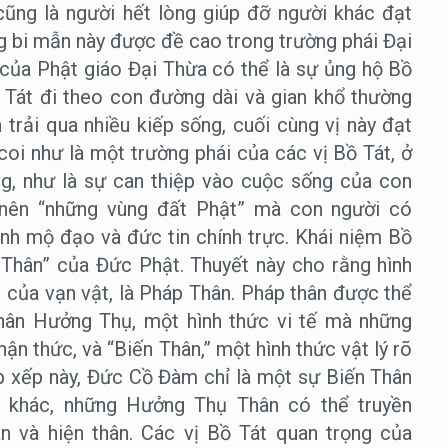
cũng là người hết lòng giúp đỡ người khác đạt
 bi mẫn này được đề cao trong trường phái Đại
t của Phật giáo Đại Thừa có thể là sự ủng hộ Bồ
 Tát đi theo con đường dài và gian khổ thường
trải qua nhiều kiếp sống, cuối cùng vị này đạt
oi như là một trường phái của các vị Bồ Tát, ở
g, như là sự can thiệp vào cuộc sống của con
o nên “những vùng đất Phật” mà con người có
ành mộ đạo và đức tin chính trực. Khái niệm Bồ
 Thân” của Đức Phật. Thuyết này cho rằng hình
t của vạn vật, là Pháp Thân. Pháp thân được thể
Thân Hưởng Thụ, một hình thức vi tế mà những
ận thức, và “Biến Thân,” một hình thức vật lý rõ
ắp xếp này, Đức Cồ Đàm chỉ là một sự Biến Thân
t khác, những Hưởng Thụ Thân có thể truyền
n và hiện thân. Các vị Bồ Tát quan trọng của