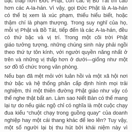
bậc thấp hơn Đức Phật, còn các vị Bồ Tát thì cao
hơn các A-la-hán. Vì vậy, gọi Đức Phật là A-la-hán
có thể bị xem là xúc phạm, thiếu hiểu biết, hoặc
thậm chí là phạm thượng. Trong suy nghĩ của họ,
mỗi vị Phật và Bồ Tát, tiếp đến là các A-la-hán, đều
có thứ bậc và vị trí. Trong một cõi trời Phật
giáo tưởng tượng, những chúng sinh này phải ngồi
theo thứ tự tôn kính, với người quyền năng nhất ở
trên và những vị thấp hơn ở dưới—giống như một
sơ đồ tổ chức trong văn phòng.
Nếu bạn đã mệt mỏi với luân hồi và một xã hội nơi
thứ bậc và hệ thống phân cấp định hình mọi trải
nghiệm, thì một thiên đường Phật giáo như vậy có
thể nghe thật bất an. Làm sao Niết Bàn có thể mang
lại tự do nếu giác ngộ chỉ có nghĩa là một cuộc chạy
đua kiểu “chuột chạy trong guồng quay” của doanh
nghiệp hay một cái thang khác để leo lên? Tuy vậy,
một số người lại bị thu hút bởi khái niệm này vì