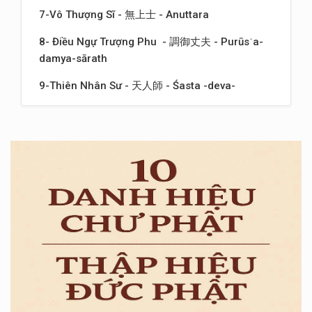
7-Vô Thượng Sĩ - 無上士 - Anuttara
8- Điều Ngự Trượng Phu - 調御丈夫 - Purūs˙a-
damya-sārath
9-Thiên Nhân Sư - 天人師 - Śasta -deva-
manusyanam
10-Phật Thế Tôn - 佛世尊 - Buddha Bhagavam
Kết Luận