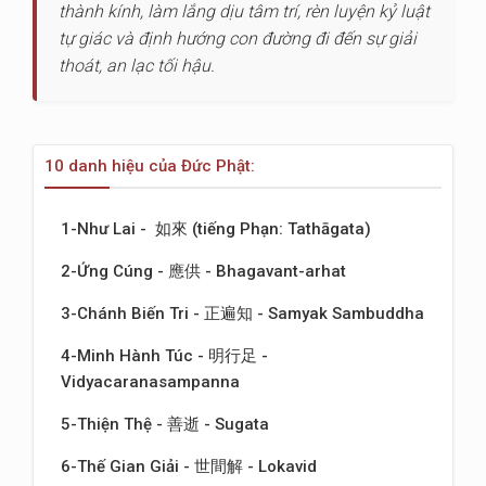
thành kính, làm lắng dịu tâm trí, rèn luyện kỷ luật
tự giác và định hướng con đường đi đến sự giải
thoát, an lạc tối hậu.
10 danh hiệu của Đức Phật:
1-Như Lai - 如來 (tiếng Phạn: Tathāgata)
2-Ứng Cúng - 應供 - Bhagavant-arhat
3-Chánh Biến Tri - 正遍知 - Samyak Sambuddha
4-Minh Hành Túc - 明行足 -
Vidyacaranasampanna
5-Thiện Thệ - 善逝 - Sugata
6-Thế Gian Giải - 世間解 - Lokavid