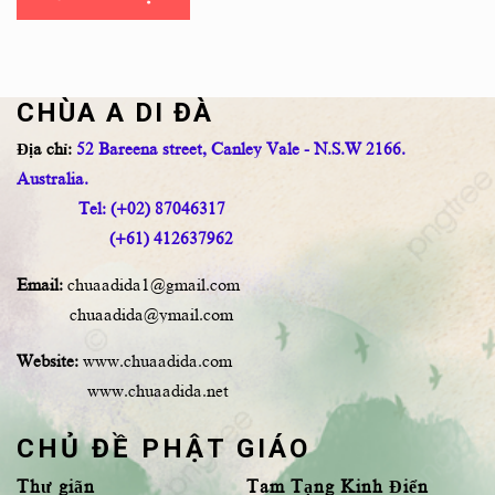
CHÙA A DI ĐÀ
Địa chỉ:
52 Bareena street, Canley Vale - N.S.W 2166.
Australia.
Tel: (+02) 87046317
(+61) 412637962
Email:
chuaadida1@gmail.com
chuaadida@ymail.com
Website:
www.chuaadida.com
www.chuaadida.net
CHỦ ĐỀ PHẬT GIÁO
Thư giãn
Tam Tạng Kinh Điển