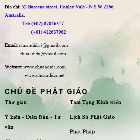
Địa chỉ:
52 Bareena street, Canley Vale - N.S.W 2166.
Australia.
Tel: (+02) 87046317
(+61) 412637962
Email:
chuaadida1@gmail.com
chuaadida@ymail.com
Website:
www.chuaadida.com
www.chuaadida.net
CHỦ ĐỀ PHẬT GIÁO
Thư giãn
Tam Tạng Kinh Điển
Ý kiến - Diễn Đàn - Tư
Lịch Sử Phật Giáo
vấn
Phật Pháp