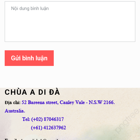
Gửi bình luận
CHÙA A DI ĐÀ
Địa chỉ:
52 Bareena street, Canley Vale - N.S.W 2166.
Australia.
Tel: (+02) 87046317
(+61) 412637962