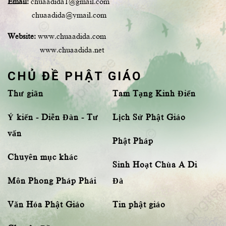
Email:
chuaadida1@gmail.com
chuaadida@ymail.com
Website:
www.chuaadida.com
www.chuaadida.net
CHỦ ĐỀ PHẬT GIÁO
Thư giãn
Tam Tạng Kinh Điển
Ý kiến - Diễn Đàn - Tư
Lịch Sử Phật Giáo
vấn
Phật Pháp
Chuyên mục khác
Sinh Hoạt Chùa A Di
Môn Phong Pháp Phái
Đà
Văn Hóa Phật Giáo
Tin phật giáo