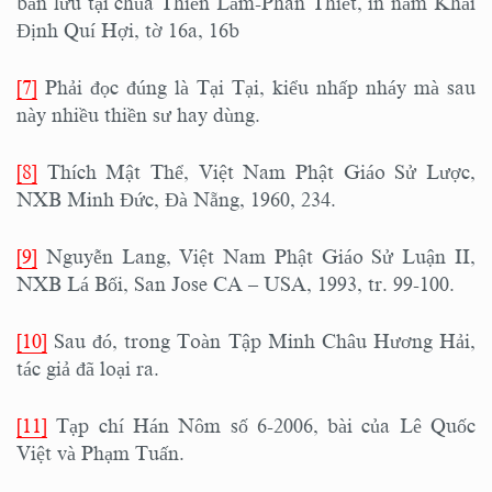
bản lưu tại chùa Thiền Lâm-Phan Thiết, in năm Khải
Định Quí Hợi, tờ 16a, 16b
[7]
Phải đọc đúng là Tại Tại, kiểu nhấp nháy mà sau
này nhiều thiền sư hay dùng.
[8]
Thích Mật Thể, Việt Nam Phật Giáo Sử Lược,
NXB Minh Đức, Đà Nẵng, 1960, 234.
[9]
Nguyễn Lang, Việt Nam Phật Giáo Sử Luận II,
NXB Lá Bối, San Jose CA – USA, 1993, tr. 99-100.
[10]
Sau đó, trong Toàn Tập Minh Châu Hương Hải,
tác giả đã loại ra.
[11]
Tạp chí Hán Nôm số 6-2006, bài của Lê Quốc
Việt và Phạm Tuấn.