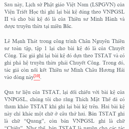
Sau này, Lịch sử Phật giáo Việt Nam (LSPGVN) của
Viện Triết Học thì ghi lại bài kệ đúng theo VNPGSL
II và cho bài kệ đó là của Thiền sư Minh Hành và
được truyền thừa tại miền Bắc.
Lê Mạnh Thát trong công trình Chân Nguyên Thiền
sư toàn tập, tập 1 lại cho bài kệ đó là của Chuyết
Công. Tác giả ghi lại bài kệ đó dựa theo TSTAT và có
ghi phả hệ truyền thừa phái Chuyết Công. Trong đó,
tác giả còn nối kết Thiền sư Minh Châu Hương Hải
[10]
vào dòng này
.
Qua tư liệu của TSTAT, lại đối chiếu với bài kệ của
VNPGSL, chúng tôi cho rằng Thích Mật Thể đã có
tham khảo TSTAT khi ghi lại bài kệ trên. Hai bài kệ
này chỉ khác một chữ ở câu thứ hai. Bản TSTAT ghi
là chữ “Quang”, còn bản VNPGSL ghi là chữ
“Chiếu”. Như thế, bản TSTAT là nguồn cho các tác