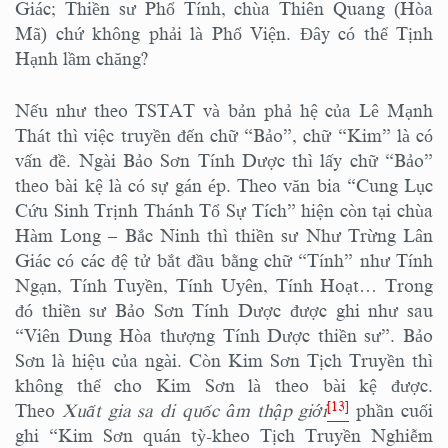
Giác; Thiền sư Phổ Tính, chùa Thiên Quang (Hòa
Mã) chứ không phải là Phổ Viện. Đây có thể Tịnh
Hạnh lầm chăng?
Nếu như theo TSTAT và bản phả hệ của Lê Mạnh
Thát thì việc truyền đến chữ “Bảo”, chữ “Kim” là có
vấn đề. Ngài Bảo Sơn Tính Dược thì lấy chữ “Bảo”
theo bài kệ là có sự gán ép. Theo văn bia “Cung Lục
Cứu Sinh Trịnh Thánh Tổ Sự Tích” hiện còn tại chùa
Hàm Long – Bắc Ninh thì thiền sư Như Trừng Lân
Giác có các đệ tử bắt đầu bằng chữ “Tính” như Tính
Ngạn, Tính Tuyền, Tính Uyên, Tính Hoạt… Trong
đó thiền sư Bảo Sơn Tính Dược được ghi như sau
“Viên Dung Hòa thượng Tính Dược thiền sư”. Bảo
Sơn là hiệu của ngài. Còn Kim Sơn Tịch Truyền thì
không thể cho Kim Sơn là theo bài kệ được.
[13]
Theo
Xuất gia sa di quốc âm thập giới
phần cuối
ghi “Kim Sơn quán tỳ-kheo Tịch Truyền Nghiễm