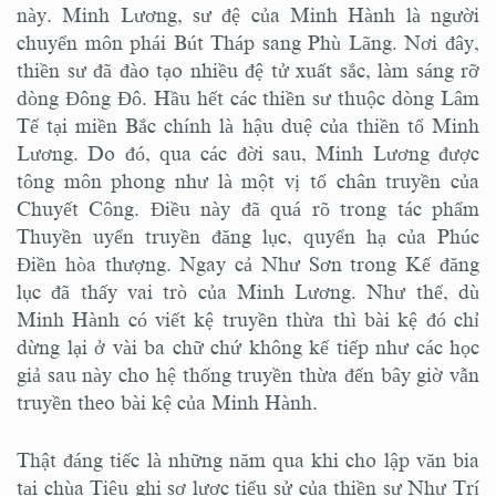
này. Minh Lương, sư đệ của Minh Hành là người
chuyển môn phái Bút Tháp sang Phù Lãng. Nơi đây,
thiền sư đã đào tạo nhiều đệ tử xuất sắc, làm sáng rỡ
dòng Đông Đô. Hầu hết các thiền sư thuộc dòng Lâm
Tế tại miền Bắc chính là hậu duệ của thiền tổ Minh
Lương. Do đó, qua các đời sau, Minh Lương được
tông môn phong như là một vị tổ chân truyền của
Chuyết Công. Điều này đã quá rõ trong tác phẩm
Thuyền uyển truyền đăng lục, quyển hạ của Phúc
Điền hòa thượng. Ngay cả Như Sơn trong Kế đăng
lục đã thấy vai trò của Minh Lương. Như thế, dù
Minh Hành có viết kệ truyền thừa thì bài kệ đó chỉ
dừng lại ở vài ba chữ chứ không kế tiếp như các học
giả sau này cho hệ thống truyền thừa đến bây giờ vẫn
truyền theo bài kệ của Minh Hành.
Thật đáng tiếc là những năm qua khi cho lập văn bia
tại chùa Tiêu ghi sơ lược tiểu sử của thiền sư Như Trí