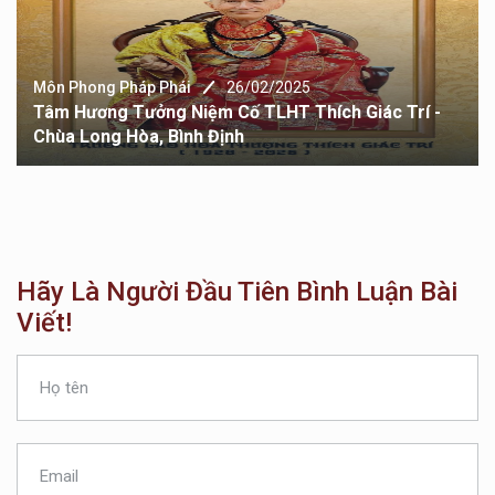
Môn Phong Pháp Phái
26/11/2024
Đại Trưởng Lão Hộ Tông (1893 -1981) - Sơ Tổ Phật
Giáo Nguyên Thủy Việt Nam
Hãy Là Người Đầu Tiên Bình Luận Bài
Viết!