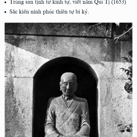
Trùng san tịnh từ kinh tự, viết năm Quí Tị (1653)
Sắc kiến ninh phúc thiền tự bi ký.