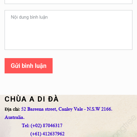
Gửi bình luận
CHÙA A DI ĐÀ
Địa chỉ:
52 Bareena street, Canley Vale - N.S.W 2166.
Australia.
Tel: (+02) 87046317
(+61) 412637962