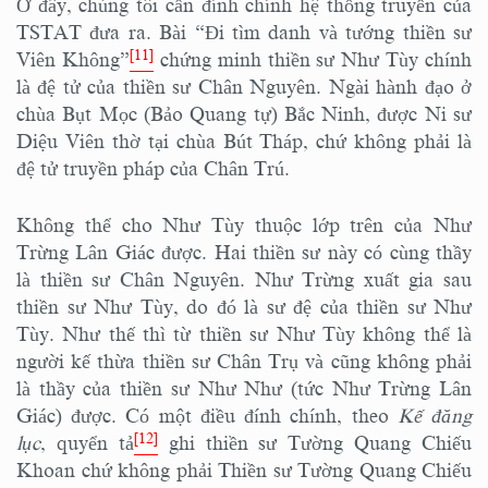
Ở đây, chúng tôi cần đính chính hệ thống truyền của
TSTAT đưa ra. Bài “Đi tìm danh và tướng thiền sư
[11]
Viên Không”
chứng minh thiền sư Như Tùy chính
là đệ tử của thiền sư Chân Nguyên. Ngài hành đạo ở
chùa Bụt Mọc (Bảo Quang tự) Bắc Ninh, được Ni sư
Diệu Viên thờ tại chùa Bút Tháp, chứ không phải là
đệ tử truyền pháp của Chân Trú.
Không thể cho Như Tùy thuộc lớp trên của Như
Trừng Lân Giác được. Hai thiền sư này có cùng thầy
là thiền sư Chân Nguyên. Như Trừng xuất gia sau
thiền sư Như Tùy, do đó là sư đệ của thiền sư Như
Tùy. Như thế thì từ thiền sư Như Tùy không thể là
người kế thừa thiền sư Chân Trụ và cũng không phải
là thầy của thiền sư Như Như (tức Như Trừng Lân
Giác) được. Có một điều đính chính, theo
Kế đăng
[12]
lục
, quyển tả
ghi thiền sư Tường Quang Chiếu
Khoan chứ không phải Thiền sư Tường Quang Chiếu