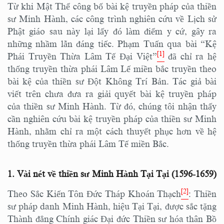
Từ khi Mật Thể công bố bài kệ truyền pháp của thiền
sư Minh Hành, các công trình nghiên cứu về Lịch sử
Phật giáo sau này lại lấy đó làm điểm y cứ, gây ra
những nhầm lẫn đáng tiếc. Phạm Tuấn qua bài “Kệ
[1]
Phái Truyền Thừa Lâm Tế Đại Việt”
đã chỉ ra hệ
thống truyền thừa phái Lâm Lế miền bắc truyền theo
bài kệ của thiền sư Đột Không Trí Bản. Tác giả bài
viết trên chưa đưa ra giải quyết bài kệ truyền pháp
của thiền sư Minh Hành. Từ đó, chúng tôi nhận thấy
cần nghiên cứu bài kệ truyền pháp của thiền sư Minh
Hành, nhằm chỉ ra một cách thuyết phục hơn về hệ
thống truyền thừa phái Lâm Tế miền Bắc.
1. Vài nét về thiền sư Minh Hành Tại Tại (1596-1659)
[2]
Theo Sắc Kiến Tôn Đức Tháp Khoán Thạch
: Thiền
sư pháp danh Minh Hành, hiệu Tại Tại, được sắc tặng
Thành đẳng Chính giác Đại đức Thiền sư hóa thân Bồ