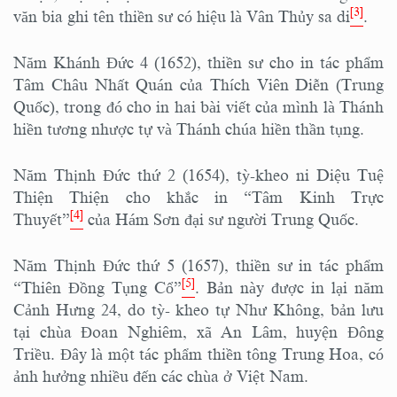
[3]
văn bia ghi tên thiền sư có hiệu là Vân Thủy sa di
.
Năm Khánh Đức 4 (1652), thiền sư cho in tác phẩm
Tâm Châu Nhất Quán của Thích Viên Diễn (Trung
Quốc), trong đó cho in hai bài viết của mình là Thánh
hiền tương nhược tự và Thánh chúa hiền thần tụng.
Năm Thịnh Đức thứ 2 (1654), tỳ-kheo ni Diệu Tuệ
Thiện Thiện cho khắc in “Tâm Kinh Trực
[4]
Thuyết”
của Hám Sơn đại sư người Trung Quốc.
Năm Thịnh Đức thứ 5 (1657), thiền sư in tác phẩm
[5]
“Thiên Đồng Tụng Cổ”
. Bản này được in lại năm
Cảnh Hưng 24, do tỳ- kheo tự Như Không, bản lưu
tại chùa Đoan Nghiêm, xã An Lâm, huyện Đông
Triều. Đây là một tác phẩm thiền tông Trung Hoa, có
ảnh hưởng nhiều đến các chùa ở Việt Nam.