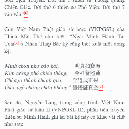
Sơn Tịch Truyền. Đời thứ 5 thiền sư Tường quang
Chiếu Giác. Đời thứ 6 thiền sư Phổ Viện. Đời thứ 7
[6]
vân vân”
.
Còn Việt Nam Phật giáo sử lược (VNPGSL) của
Thích Mật Thể cho biết: “Ngài Minh Hành Tại
[7]
Toại
ở Nhạn Tháp Bắc kỳ cũng biệt xuất một dòng
kệ.
Minh chơn như bảo hải,
明真如寶海
Kim tường phổ chiếu thông.
金祥普照通
Chí đạo thành chánh quả,
至道成正果
[8]
Giác ngộ chứng chơn không.
” 覺悟証真空
Sau đó, Nguyễn Lang trong công trình Việt Nam
Phật giáo sử luận II (VNPGSL II), phần tiểu truyện
thiền sư Minh Hành ghi lại bài kệ này có khác vài chữ
như sau: