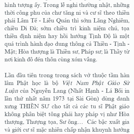
hình tượng ấy. Trong lễ nghi thường nhật, những
thời công phu của chư tăng ni và cư sĩ theo thiền
phái Lâm Tế - Liễu Quán thì sớm Lăng Nghiêm,
chiều Di Đà; sớm chiều trì kinh niệm chú, tọa
thiền định niệm hay hồi hướng Tịnh Độ là một
quá trình hành đạo dung thông cả Thiền - Tịnh -
Mật; Hòa thượng là Thiền sư, Pháp sư; là Thầy từ
nơi kinh đô đén thôn cùng xóm vắng.
Lần đầu tiên trong trong sách vở thuộc tầm hàn
lâm Phật học là bộ
Việt Nam Phật Giáo Sử
Luận
của Nguyễn Lang (Nhất Hạnh - Lá Bối in
lần thứ nhất năm 1973 tại Sài Gòn) dùng danh
xưng THIỀN SƯ cho tất cả các tu sĩ Phật giáo
không phân biệt tông phái hay pháp vị như Hòa
thượng, Thượng tọa, Sư ông… Các bậc xuất gia
và giới cư sĩ mặc nhiên chấp nhận khuynh hướng