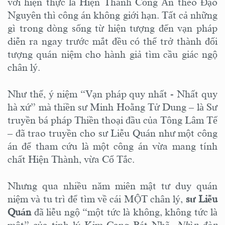
với hiện thực là Hiện Thành Công Án theo Đạo
Nguyên thì công án không giới hạn. Tất cả những
gì trong dòng sống từ hiện tượng đến vạn pháp
diễn ra ngay trước mắt đều có thể trở thành đối
tượng quán niệm cho hành giả tìm cầu giác ngộ
chân lý.
Như thế, ý niệm “Vạn pháp quy nhất - Nhất quy
hà xứ” mà thiền sư Minh Hoằng Tử Dung – là Sư
truyền bá pháp Thiền thoại đầu của Tông Lâm Tế
– đã trao truyền cho sư Liễu Quán như một công
án để tham cứu là một công án vừa mang tính
chất Hiện Thành, vừa Cổ Tắc.
Nhưng qua nhiều năm miên mật tư duy quán
niệm và tu trì để tìm về cái MỘT chân lý,
sư Liễu
Quán
đã liễu ngộ “một tức là không, không tức là