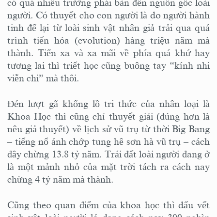
có quá nhiều trường phái bàn đến nguồn gốc loài
người. Có thuyết cho con người là do người hành
tinh để lại từ loài sinh vật nhân giả trải qua quá
trình tiến hóa (evolution) hàng triệu năm mà
thành. Tiến xa và xa mãi về phía quá khứ hay
tương lai thì triết học cũng buông tay “kính nhi
viễn chi” mà thôi.
Đén lượt gã khổng lồ tri thức của nhân loại là
Khoa Học thì cũng chỉ thuyết giải (đúng hơn là
nêu giả thuyết) về lịch sử vũ trụ từ thời Big Bang
– tiếng nổ ánh chớp tung hê sơn hà vũ trụ – cách
đây chừng 13.8 tỷ năm. Trái đất loài người đang ở
là một mảnh nhỏ của mặt trời tách ra cách nay
chừng 4 tỷ năm mà thành.
Cũng theo quan điểm của khoa học thì dấu vết