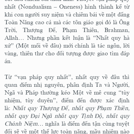
nhất (Nondualism – Oneness) hình thành kể từ
khi con người suy niệm và chiêm bái về một đấng
Toàn Năng cao cả mà các tôn giáo gọi đó là Ông
Trời, Thượng Đế, Phạm Thiên, Brahman,
Allah… Nhưng phần kết luận là “Nhất quy hà
xứ” (Một mối về đâu) mới chính là tác ngôn, lời
vàng, thiên thư cho đối tượng được giao tìm đáp
án.
Từ “vạn pháp quy nhất”, nhất quy về đâu thì
quan điểm nhị nguyên, phân định Ta và Người,
Ngã và Pháp thường kéo Một về mê cung “tùy
nhiệm, tùy duyên”, điểm đến được xác định
là:
Nhất quy Thượng Đế, nhất quy Phạm Thiên,
nhất quy Đại Ngã nhất quy Tịnh Độ, nhất quy
Chánh Niệm…
nghĩa là điểm đến tận cùng tuyệt
đối sẽ về một thế lực toàn năng, mầu nhiệm nào