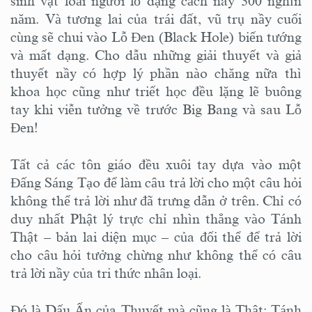
sinh vật loài người ló dạng cách nay 300 nghìn
năm. Và tương lai của trái đất, vũ trụ nầy cuối
cùng sẽ chui vào Lỗ Đen (Black Hole) biến tướng
và mất dạng. Cho dẫu những giải thuyết và giả
thuyết nầy có hợp lý phần nào chăng nữa thì
khoa học cũng như triết học đều lặng lẽ buông
tay khi viễn tưởng về trước Big Bang và sau Lỗ
Đen!
Tất cả các tôn giáo đều xuôi tay dựa vào một
Đấng Sáng Tạo để làm câu trả lời cho một câu hỏi
không thể trả lời như đã trưng dẫn ở trên. Chỉ có
duy nhất Phật lý trực chỉ nhìn thẳng vào Tánh
Thật – bản lai diện mục – của đối thể để trả lời
cho câu hỏi tưởng chừng như không thể có câu
trả lời nầy của tri thức nhân loại.
Đó là Dấu Ấn của Thuyết mà cũng là Thật: Tánh