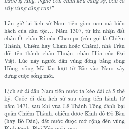
nước lạ lùng. Nghe con chim kêu cũng sợ, con cá
vẫy vùng cũng run!”
Lần giở lại lịch sử Nam tiến gian nan mà hiển
hách của dân tộc… Năm 1307, từ khi nhận đất
châu Ô, châu Rí của Champa (còn gọi là Chiêm
Thành, Chiêm hay Chàm hoặc Chăm), nhà Trần
đổi tên thành châu Thuận, châu Hóa của Đại
Việt. Lúc này người dân vùng đồng bằng sông
Hồng, sông Mã lần lượt từ Bắc vào Nam xây
dựng cuộc sống mới.
Lịch sử di dân Nam tiến nước ta kéo dài cả 5 thế
kỷ. Cuộc di dân lịch sử sau cùng tiến hành từ
năm 1471, sau khi vua Lê Thánh Tông đánh bại
quân Chiêm Thành, chiếm được Kinh đô Đồ Bàn
(hay Bồ Đàn), đất nước được mở rộng đến vùng
Bình Định, Phú Yên ngày nay.