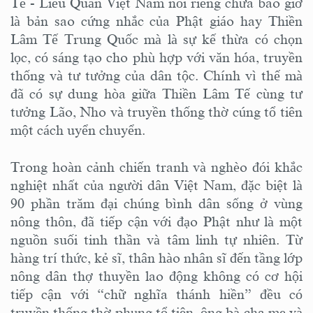
Tế - Liễu Quán Việt Nam nói riêng chưa bao giờ
là bản sao cứng nhắc của Phật giáo hay Thiền
Lâm Tế Trung Quốc mà là sự kế thừa có chọn
lọc, có sáng tạo cho phù hợp với văn hóa, truyền
thống và tư tưởng của dân tộc. Chính vì thế mà
đã có sự dung hòa giữa Thiền Lâm Tế cùng tư
tưởng Lão, Nho và truyền thống thờ cúng tổ tiên
một cách uyển chuyển.
Trong hoàn cảnh chiến tranh và nghèo đói khắc
nghiệt nhất của người dân Việt Nam, đặc biệt là
90 phần trăm đại chúng bình dân sống ở vùng
nông thôn, đã tiếp cận với đạo Phật như là một
nguồn suối tinh thần và tâm linh tự nhiên. Từ
hàng trí thức, kẻ sĩ, thân hào nhân sĩ đến tầng lớp
nông dân thợ thuyền lao động không có cơ hội
tiếp cận với “chữ nghĩa thánh hiền” đều có
truyền thống thờ phụng tổ tiên, ông bà cha mẹ và