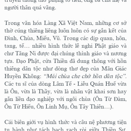
người thân quá vãng.
Trong văn hóa Làng Xã Việt Nam, những cơ sở
thờ cúng thiêng liêng luôn luôn có sự gắn kết của
Đình, Chùa, Miếu, Vũ. Trong các dịp quan, hôn,
tang, tế… nhiều hình thức lễ nghi Phật giáo và
chư Tăng Ni được đại chúng thỉnh giáo và nương
tựa. Đạo Phật, cửa Thiền đã dung thông với hồn
thiêng dân tộc như dòng thơ đẹp của Mãn Giác
Huyền Không:
“Mái chùa che chở hồn dân tộc”
.
Các tu sĩ của dòng Lâm Tế - Liễu Quán Huế vừa
là Ôn, vừa là Thầy, vừa là nhân vật khai sơn hay
gắn liền đạo nghiệp với ngôi chùa (Ôn Từ Đàm,
Ôn Từ Hiếu, Ôn Linh Mụ, Ôn Tây Thiên…).
Cái biên giới vụ hình thức và câu nệ phương tiện
tu hành như tách bạch rạch ròi giữa Thiền Sư,