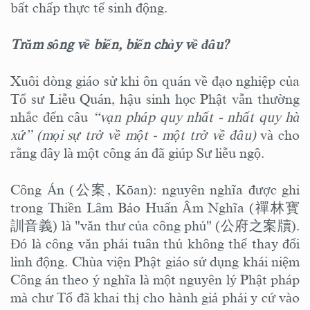
bất chấp thực tế sinh động.
Trăm sông về biển, biển chảy về đâu?
Xuôi dòng giáo sử khi ôn quán về đạo nghiệp của
Tổ sư Liễu Quán, hậu sinh học Phật vẫn thường
nhắc đến câu
“vạn pháp quy nhất - nhất quy hà
xứ” (mọi sự trở về một - một trở về đâu)
và cho
rằng đây là một công án đã giúp Sư liễu ngộ.
Công Án (公案, Kōan): nguyên nghĩa được ghi
trong Thiền Lâm Bảo Huấn Âm Nghĩa (禪林寳
訓音義) là "văn thư của công phủ" (公府之案牘).
Đó là công văn phải tuân thủ không thể thay đổi
linh động. Chùa viện Phật giáo sử dụng khái niệm
Công án theo ý nghĩa là một nguyên lý Phật pháp
mà chư Tổ đã khai thị cho hành giả phải y cứ vào