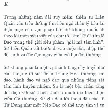
đó.
Trong những năm dài suy niệm, thiền sư Liễu
Quán vẫn trên đường tìm liễu ngộ chân lý bản lai
diện mục của vạn pháp bởi Sư không muốn đi
theo lối mòn siêu việt của chư tổ Lâm Tế để tìm lẽ
Đạo trong thế giới siêu phàm “giải mã tâm linh”.
Sư Liễu Quán cất bước đi vào cuộc đời, nhập thế
độ sanh và đắc đạo ngay giữa gió bụi đời thường.
Sư không phải là một vị thánh tăng đầy huyềnhư
cán thoại c tổ sư Thiền Trung Hoa thường tìm
đạo, hành đạo và ngộ đạo qua những tiếng sét
tâm linh huyền nhiệm; Sư là một bậc chân tăng
đối diện với sự thách thức u minh mà hiện thực
giữa đời thường. Sư ghi dấu lời thoại đầu của tổ
Tử Dung như một Nẻo Đạo có thể truy tìm và tu