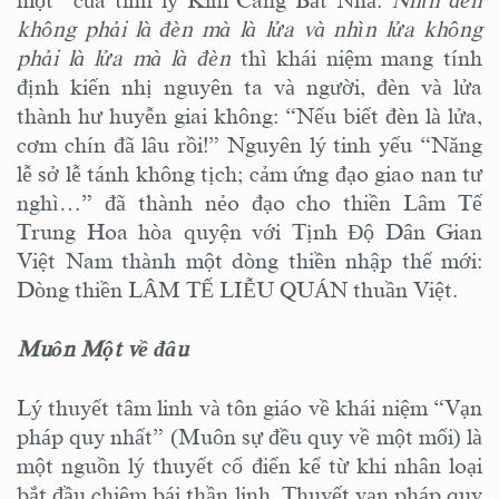
một” của tinh lý Kim Cang Bát Nhã.
Nhìn đèn
không phải là đèn mà là lửa và nhìn lửa không
phải là lửa mà là đèn
thì khái niệm mang tính
định kiến nhị nguyên ta và người, đèn và lửa
thành hư huyễn giai không: “Nếu biết đèn là lửa,
cơm chín đã lâu rồi!” Nguyên lý tinh yếu “Năng
lễ sở lễ tánh không tịch; cảm ứng đạo giao nan tư
nghì…” đã thành nẻo đạo cho thiền Lâm Tế
Trung Hoa hòa quyện với Tịnh Độ Dân Gian
Việt Nam thành một dòng thiền nhập thế mới:
Dòng thiền LÂM TẾ LIỄU QUÁN thuần Việt.
Muôn Một về đâu
Lý thuyết tâm linh và tôn giáo về khái niệm “Vạn
pháp quy nhất” (Muôn sự đều quy về một mối) là
một nguồn lý thuyết cổ điển kể từ khi nhân loại
bắt đầu chiêm bái thần linh. Thuyết vạn pháp quy