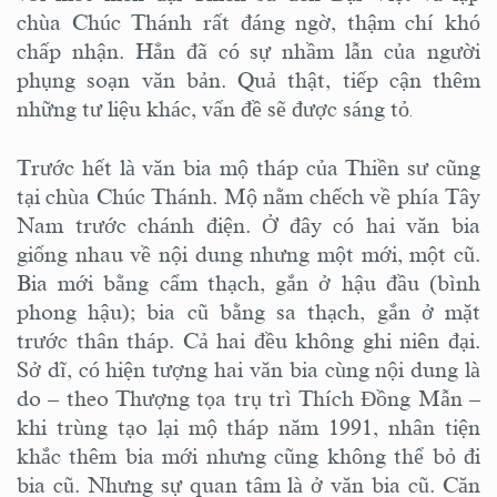
chùa Chúc Thánh rất đáng ngờ, thậm chí khó
chấp nhận. Hẳn đã có sự nhầm lẫn của người
phụng soạn văn bản. Quả thật, tiếp cận thêm
những tư liệu khác, vấn đề sẽ được sáng tỏ
.
Trước hết là văn bia mộ tháp của Thiền sư cũng
tại chùa Chúc Thánh. Mộ nằm chếch về phía Tây
Nam trước chánh điện. Ở đây có hai văn bia
giống nhau về nội dung nhưng một mới, một cũ.
Bia mới bằng cẩm thạch, gắn ở hậu đầu (bình
phong hậu); bia cũ bằng sa thạch, gắn ở mặt
trước thân tháp. Cả hai đều không ghi niên đại.
Sở dĩ, có hiện tượng hai văn bia cùng nội dung là
do – theo Thượng tọa trụ trì Thích Đồng Mẫn –
khi trùng tạo lại mộ tháp năm 1991, nhân tiện
khắc thêm bia mới nhưng cũng không thể bỏ đi
bia cũ. Nhưng sự quan tâm là ở văn bia cũ. Căn