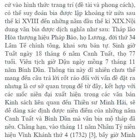
cứ vào hình thức trang trí (đề tài và phong cách),
có thể suy đoán bia được lập khoảng từ nửa sau
thế kỉ XVIII đến những năm đầu thế kỉ XIX.Nội
dung văn bia được dịch nghĩa như sau: Tháp lão
Hòa thượng hiệu Pháp Bảo, họ Lương, đời thứ 34
Lâm Tế chính tông, khai sơn bản tự. Sinh giờ
Tuất ngày 18 tháng 6 năm Canh Tuất, thọ 77
tuổi. Viên tịch giờ Dậu ngày mồng 7 tháng 11
năm Bính Dần. Thông tin này dĩ nhiên chưa thể
mang đến câu trả lời rốt ráo đối với vấn đề đặt ra
nhưng là cơ sở quan trọng để từ đây, kết hợp với
các mốc niên đại xuất hiện trong các văn bản
Kinh sách liên quan đến Thiền sư Minh Hải, sẽ
dễ dàng xác định được niên điểm của những năm
Canh Tuất và Bính Dần mà văn bia mộ tháp đã
nêu. Chẳng hạn, vào tháng 11 năm Nhâm Tý niên
hiệu Vĩnh Khánh thứ 4 (1732) [3], bấy giờ Minh