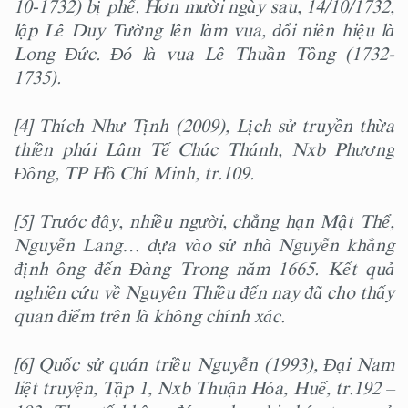
10-1732) bị phế. Hơn mười ngày sau, 14/10/1732,
lập Lê Duy Tường lên làm vua, đổi niên hiệu là
Long Đức. Đó là vua Lê Thuần Tông (1732-
1735).
[4] Thích Như Tịnh (2009), Lịch sử truyền thừa
thiền phái Lâm Tế Chúc Thánh, Nxb Phương
Đông, TP Hồ Chí Minh, tr.109.
[5] Trước đây, nhiều người, chẳng hạn Mật Thể,
Nguyễn Lang… dựa vào sử nhà Nguyễn khẳng
định ông đến Đàng Trong năm 1665. Kết quả
nghiên cứu về Nguyên Thiều đến nay đã cho thấy
quan điểm trên là không chính xác.
[6] Quốc sử quán triều Nguyễn (1993), Đại Nam
liệt truyện, Tập 1, Nxb Thuận Hóa, Huế, tr.192 –