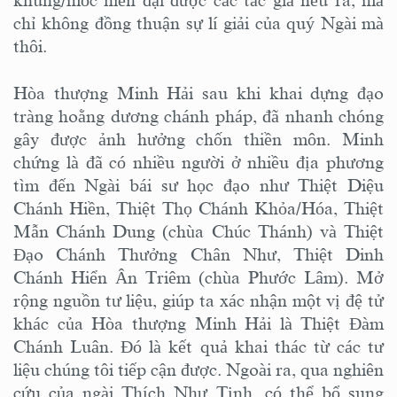
khung/mốc niên đại được các tác giả nêu ra, mà
chỉ không đồng thuận sự lí giải của quý Ngài mà
thôi.
Hòa thượng Minh Hải sau khi khai dựng đạo
tràng hoằng dương chánh pháp, đã nhanh chóng
gây được ảnh hưởng chốn thiền môn. Minh
chứng là đã có nhiều người ở nhiều địa phương
tìm đến Ngài bái sư học đạo như Thiệt Diệu
Chánh Hiền, Thiệt Thọ Chánh Khỏa/Hóa, Thiệt
Mẫn Chánh Dung (chùa Chúc Thánh) và Thiệt
Đạo Chánh Thưởng Chân Như, Thiệt Dinh
Chánh Hiển Ân Triêm (chùa Phước Lâm). Mở
rộng nguồn tư liệu, giúp ta xác nhận một vị đệ tử
khác của Hòa thượng Minh Hải là Thiệt Đàm
Chánh Luân. Đó là kết quả khai thác từ các tư
liệu chúng tôi tiếp cận được. Ngoài ra, qua nghiên
cứu của ngài Thích Như Tịnh, có thể bổ sung