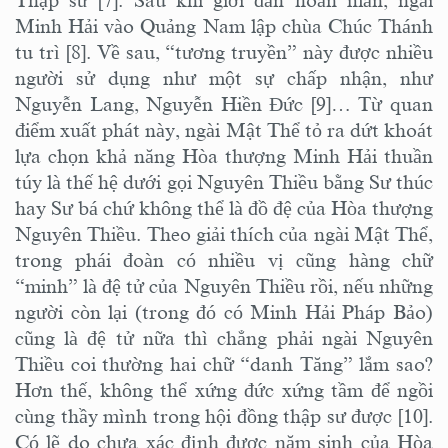
Thập sư [7]. Sau khi giới đàn hoàn mãn, ngài
Minh Hải vào Quảng Nam lập chùa Chúc Thánh
tu trì [8]. Về sau, “tương truyền” này được nhiều
người sử dụng như một sự chấp nhận, như
Nguyễn Lang, Nguyễn Hiền Đức [9]… Từ quan
điểm xuất phát này, ngài Mật Thể tỏ ra dứt khoát
lựa chọn khả năng Hòa thượng Minh Hải thuần
túy là thế hệ dưới gọi Nguyên Thiều bằng Sư thúc
hay Sư bá chứ không thể là đồ đệ của Hòa thượng
Nguyên Thiều. Theo giải thích của ngài Mật Thể,
trong phái đoàn có nhiều vị cũng hàng chữ
“minh” là đệ tử của Nguyên Thiều rồi, nếu những
người còn lại (trong đó có Minh Hải Pháp Bảo)
cũng là đệ tử nữa thì chẳng phải ngài Nguyên
Thiều coi thường hai chữ “danh Tăng” lắm sao?
Hơn thế, không thể xứng đức xứng tầm để ngồi
cùng thầy mình trong hội đồng thập sư được [10].
Có lẽ do chưa xác định được năm sinh của Hòa