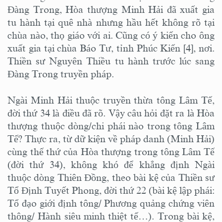
Đàng Trong, Hòa thượng Minh Hải đã xuất gia
tu hành tại quê nhà nhưng hầu hết không rõ tại
chùa nào, thọ giáo với ai. Cũng có ý kiến cho ông
xuất gia tại chùa Báo Tư, tỉnh Phúc Kiến [4], nơi.
Thiền sư Nguyên Thiều tu hành trước lúc sang
Đàng Trong truyền pháp.
Ngài Minh Hải thuộc truyền thừa tông Lâm Tế,
đời thứ 34 là điều đã rõ. Vậy câu hỏi đặt ra là Hòa
thượng thuộc dòng/chi phái nào trong tông Lâm
Tế? Thực ra, từ dữ kiện về pháp danh (Minh Hải)
cùng thế thứ của Hòa thượng trong tông Lâm Tế
(đời thứ 34), không khó để khẳng định Ngài
thuộc dòng Thiên Đồng, theo bài kệ của Thiền sư
Tổ Định Tuyết Phong, đời thứ 22 (bài kệ lập phái:
Tổ đạo giới định tông/ Phương quảng chứng viên
thông/ Hành siêu minh thiệt tế…). Trong bài kệ,