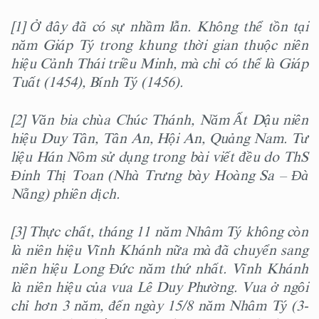
[1] Ở đây đã có sự nhầm lẫn. Không thể tồn tại
năm Giáp Tý trong khung thời gian thuộc niên
hiệu Cảnh Thái triều Minh, mà chỉ có thể là Giáp
Tuất (1454), Bính Tý (1456).
[2] Văn bia chùa Chúc Thánh, Năm Ất Dậu niên
hiệu Duy Tân, Tân An, Hội An, Quảng Nam. Tư
liệu Hán Nôm sử dụng trong bài viết đều do ThS
Đinh Thị Toan (Nhà Trưng bày Hoàng Sa – Đà
Nẵng) phiên dịch.
[3] Thực chất, tháng 11 năm Nhâm Tý không còn
là niên hiệu Vĩnh Khánh nữa mà đã chuyển sang
niên hiệu Long Đức năm thứ nhất. Vĩnh Khánh
là niên hiệu của vua Lê Duy Phường. Vua ở ngôi
chỉ hơn 3 năm, đến ngày 15/8 năm Nhâm Tý (3-