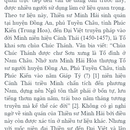
quan trực tiếp đến vấn đề đang bàn trước nay,
được nhiều người sử dụng làm cứ liệu quan trọng.
Theo tư liệu này, Thiền sư Minh Hải sinh quán
tại huyện Đồng An, phủ Tuyền Châu, tỉnh Phúc
Kiến (Trung Hoa), đến Đại Việt truyền pháp vào
đời Minh niên hiệu Cảnh Thái (1450-1457), là Tổ
khai sơn chùa Chúc Thánh. Văn bia viết: “Chùa
Chúc Thánh được chư Sơn xưng là Tổ đình ở
Nam Châu. Nhớ xưa Minh Hải Hòa thượng Tổ
sư người huyện Đồng An, Phủ Tuyền Châu, tỉnh
Phúc Kiến vào năm Giáp Tý (?) [1] niên hiệu
Cảnh Thái triều Minh chấn tích đến phương
Nam, dựng nên Ngũ tôn thất phái ở bổn tự, lưu
tiếng thơm ngàn năm, trải bao năm tháng tương
truyền mà kế thế các đời” [2]. Không có gì nghi
ngờ về sinh quán của Thiền sư Minh Hải bởi điều
này còn được xác tín ở nhiều tư liệu khác. Nhưng
với mốc niên đại Thiền sư đến Đại Việt và lập