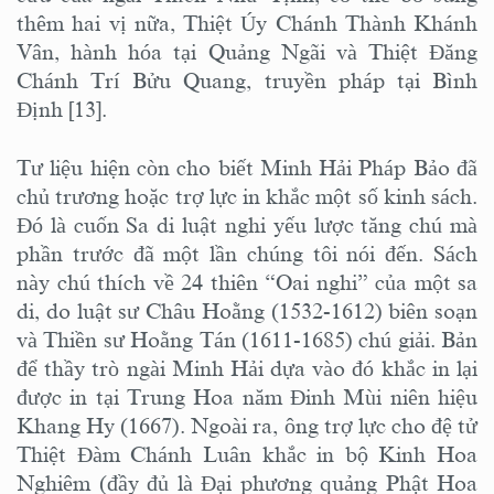
thêm hai vị nữa, Thiệt Úy Chánh Thành Khánh
Vân, hành hóa tại Quảng Ngãi và Thiệt Đăng
Chánh Trí Bửu Quang, truyền pháp tại Bình
Định [13].
Tư liệu hiện còn cho biết Minh Hải Pháp Bảo đã
chủ trương hoặc trợ lực in khắc một số kinh sách.
Đó là cuốn Sa di luật nghi yếu lược tăng chú mà
phần trước đã một lần chúng tôi nói đến. Sách
này chú thích về 24 thiên “Oai nghi” của một sa
di, do luật sư Châu Hoằng (1532-1612) biên soạn
và Thiền sư Hoằng Tán (1611-1685) chú giải. Bản
để thầy trò ngài Minh Hải dựa vào đó khắc in lại
được in tại Trung Hoa năm Đinh Mùi niên hiệu
Khang Hy (1667). Ngoài ra, ông trợ lực cho đệ tử
Thiệt Đàm Chánh Luân khắc in bộ Kinh Hoa
Nghiêm (đầy đủ là Đại phương quảng Phật Hoa