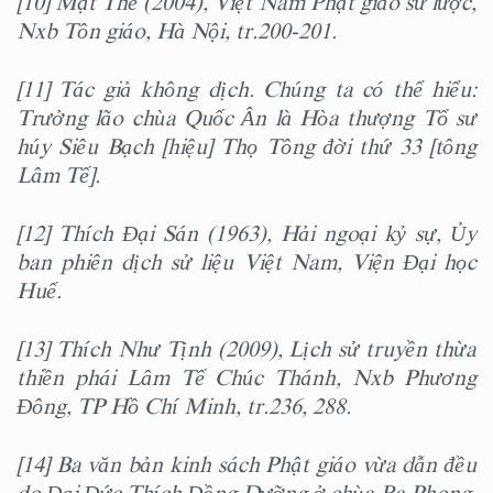
[10] Mật Thể (2004), Việt Nam Phật giáo sử lược,
Nxb Tôn giáo, Hà Nội, tr.200-201.
[11] Tác giả không dịch. Chúng ta có thể hiểu:
Trưởng lão chùa Quốc Ân là Hòa thượng Tổ sư
húy Siêu Bạch [hiệu] Thọ Tông đời thứ 33 [tông
Lâm Tế].
[12] Thích Đại Sán (1963), Hải ngoại kỷ sự, Ủy
ban phiên dịch sử liệu Việt Nam, Viện Đại học
Huế.
[13] Thích Như Tịnh (2009), Lịch sử truyền thừa
thiền phái Lâm Tế Chúc Thánh, Nxb Phương
Đông, TP Hồ Chí Minh, tr.236, 288.
[14] Ba văn bản kinh sách Phật giáo vừa dẫn đều