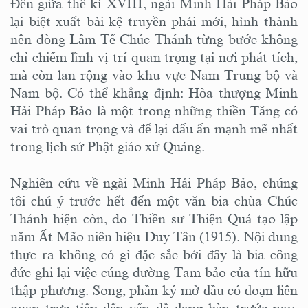
Đến giữa thế kỉ XVIII, ngài Minh Hải Pháp Bảo
lại biệt xuất bài kệ truyền phái mới, hình thành
nên dòng Lâm Tế Chúc Thánh từng bước không
chỉ chiếm lĩnh vị trí quan trọng tại nơi phát tích,
mà còn lan rộng vào khu vực Nam Trung bộ và
Nam bộ. Có thể khẳng định: Hòa thượng Minh
Hải Pháp Bảo là một trong những thiền Tăng có
vai trò quan trọng và để lại dấu ấn mạnh mẽ nhất
trong lịch sử Phật giáo xứ Quảng.
Nghiên cứu về ngài Minh Hải Pháp Bảo, chúng
tôi chú ý trước hết đến một văn bia chùa Chúc
Thánh hiện còn, do Thiền sư Thiện Quả tạo lập
năm Ất Mão niên hiệu Duy Tân (1915). Nội dung
thực ra không có gì đặc sắc bởi đây là bia công
đức ghi lại việc cúng dường Tam bảo của tín hữu
thập phương. Song, phần ký mở đầu có đoạn liên