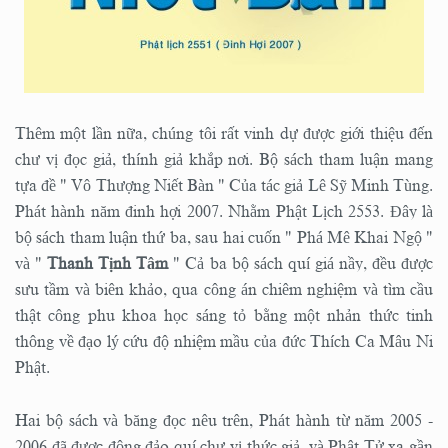
Thêm một lần nữa, chúng tôi rất vinh dự được giới thiệu đến
chư vị đọc giả, thính giả khắp nơi. Bộ sách tham luận mang
tựa đề " Vô Thượng Niết Bàn " Của tác giả Lê Sỹ Minh Tùng.
Phát hành năm đinh hợi 2007. Nhằm Phật Lịch 2553. Đây là
bộ sách tham luận thứ ba, sau hai cuốn " Phá Mê Khai Ngộ "
và "
Thanh Tịnh Tâm
" Cả ba bộ sách quí giá nầy, đều được
sưu tầm và biên khảo, qua công án chiêm nghiệm và tìm cầu
thật công phu khoa học sáng tỏ bằng một nhản thức tinh
thông về đạo lý cứu độ nhiệm mầu của đức Thích Ca Mâu Ni
Phật.
Hai bộ sách và băng đọc nêu trên, Phát hành từ năm 2005 -
2006 đã được đông đảo quí chư vị thức giả, và Phật Tử xa gần