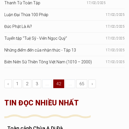
Thanh Từ Toàn Tập
17/02/2025
Luận Đại Thừa 100 Pháp
17/02/2025
Đức Phật Là Ai?
17/02/2025
Tuyển tập “Tuệ Sỹ - Viên Ngọc Quý”
17/02/2025
Những điểm đến của nhận thức - Tập 13
17/02/2025
Biên Niên Sử Thiền Tông Việt Nam (1010 – 2000)
17/02/2025
‹
1
2
3
...
42
...
65
›
TIN ĐỌC NHIỀU NHẤT
Toàn cảnh Chùa A Di Đà