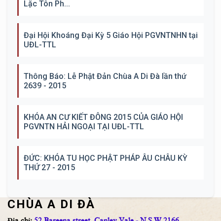
Lặc Tôn Ph...
Đại Hội Khoáng Đại Kỳ 5 Giáo Hội PGVNTNHN tại
UĐL-TTL
Thông Báo: Lễ Phật Đản Chùa A Di Đà lần thứ
2639 - 2015
KHÓA AN CƯ KIẾT ĐÔNG 2015 CỦA GIÁO HỘI
PGVNTN HẢI NGOẠI TẠI UĐL-TTL
ĐỨC: KHÓA TU HỌC PHẬT PHÁP ÂU CHÂU KỲ
THỨ 27 - 2015
CHÙA A DI ĐÀ
Địa chỉ:
52 Bareena street, Canley Vale - N.S.W 2166.