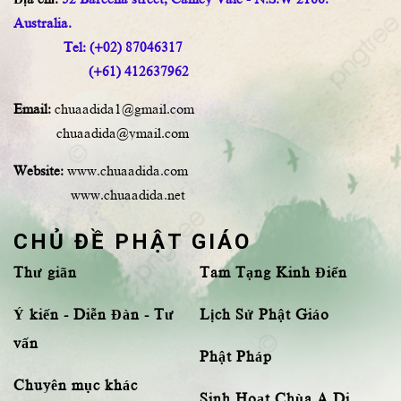
Australia.
Tel: (+02) 87046317
(+61) 412637962
Email:
chuaadida1@gmail.com
chuaadida@ymail.com
Website:
www.chuaadida.com
www.chuaadida.net
CHỦ ĐỀ PHẬT GIÁO
Thư giãn
Tam Tạng Kinh Điển
Ý kiến - Diễn Đàn - Tư
Lịch Sử Phật Giáo
vấn
Phật Pháp
Chuyên mục khác
Sinh Hoạt Chùa A Di