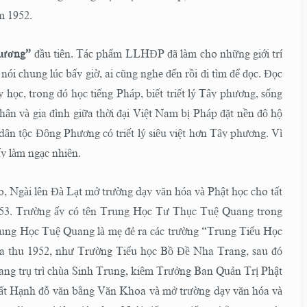
m 1952.
hương”
đầu tiên. Tác phẩm LLHĐP đã làm cho những giới trí
nói chung lúc bấy giờ, ai cũng nghe đến rồi đi tìm để đọc. Đọc
y học, trong đó học tiếng Pháp, biết triết lý Tây phương, sống
ân và gia đình giữa thời đại Việt Nam bị Pháp đặt nền đô hộ
dân tộc Đông Phương có triết lý siêu việt hơn Tây phương. Vì
y làm ngạc nhiên.
 Ngài lên Đà Lạt mở trường dạy văn hóa và Phật học cho tất
-1953. Trường ấy có tên Trung Học Tư Thục Tuệ Quang trong
ung Học Tuệ Quang là mẹ đẻ ra các trường “Trung Tiểu Học
a thu 1952, như Trường Tiểu học Bồ Đề Nha Trang, sau đó
g trụ trì chùa Sinh Trung, kiêm Trưởng Ban Quản Trị Phật
t Hạnh đỗ văn bằng Văn Khoa và mở trường dạy văn hóa và