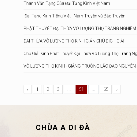
Thanh Văn Tạng Của Đại Tạng Kinh Việt Nam
'Đại Tạng Kinh Tiếng Việt - Nam Truyền và Bắc Truyền
PHẬT THUYẾT ĐẠI THỪA VÔ LƯỢNG THỌ TRANG NGHIÊM 
ĐẠI THỪA VÔ LƯỢNG THỌ KINH GIẢN CHÚ DỊCH GIẢI
Chú Giải Kinh Phật Thuyết Ðại Thừa Vô Lượng Thọ Trang N
VÔ LƯỢNG THỌ KINH - GIẢNG TRƯỞNG LÃO ĐẠO NGUYÊN
‹
1
2
3
...
51
...
65
›
CHÙA A DI ĐÀ