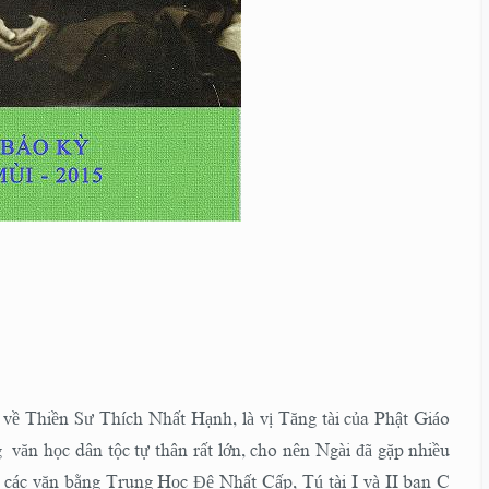
ề Thiền Sư Thích Nhất Hạnh, là vị Tăng tài của Phật Giáo
văn học dân tộc tự thân rất lớn, cho nên Ngài đã gặp nhiều
t các văn bằng Trung Học Đệ Nhất Cấp, Tú tài I và II ban C