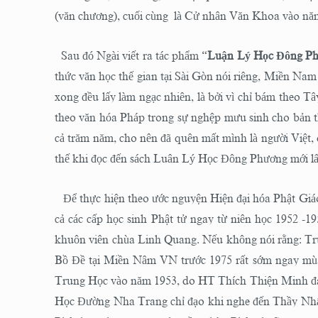
(văn chương), cuối cùng là Cử nhân Văn Khoa vào nă
Sau đó Ngài viết ra tác phẩm “
Luận Lý Học Đông P
thức văn học thế gian tại Sài Gòn nói riêng, Miền Nam 
xong đều lấy làm ngạc nhiên, là bởi vì chỉ bám theo Tâ
theo văn hóa Pháp trong sự nghệp mưu sinh cho bản th
cả trăm năm, cho nên đã quên mất mình là người Việt, 
thế khi đọc đến sách Luân Lý Học Đông Phương mới lấ
Để thực hiện theo ước nguyện Hiện đại hóa Phật Giáo,
cả các cấp học sinh Phật tử ngay từ niên học 1952 
khuôn viên chùa Linh Quang. Nếu không nói rằng: Tr
Bồ Đề tại Miền Nâm VN trước 1975 rất sớm ngay mù
Trung Học vào năm 1953, do HT Thích Thiện Minh đan
Học Đường Nha Trang chỉ đạo khi nghe đến Thầy Nhấ