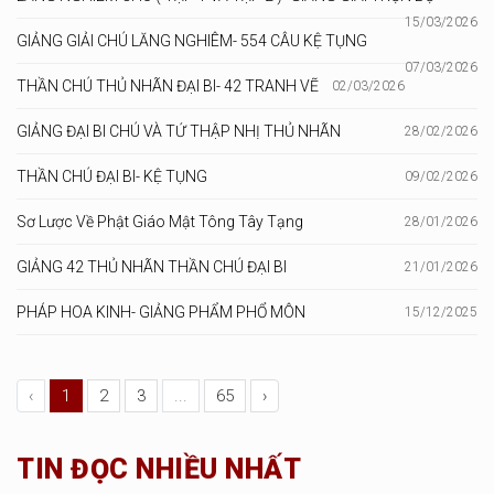
15/03/2026
GIẢNG GIẢI CHÚ LĂNG NGHIÊM- 554 CÂU KỆ TỤNG
07/03/2026
THẦN CHÚ THỦ NHÃN ĐẠI BI- 42 TRANH VẼ
02/03/2026
GIẢNG ĐẠI BI CHÚ VÀ TỨ THẬP NHỊ THỦ NHÃN
28/02/2026
THẦN CHÚ ĐẠI BI- KỆ TỤNG
09/02/2026
Sơ Lược Về Phật Giáo Mật Tông Tây Tạng
28/01/2026
GIẢNG 42 THỦ NHÃN THẦN CHÚ ĐẠI BI
21/01/2026
PHÁP HOA KINH- GIẢNG PHẨM PHỔ MÔN
15/12/2025
‹
1
2
3
...
65
›
TIN ĐỌC NHIỀU NHẤT