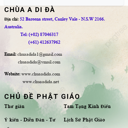
CHÙA A DI ĐÀ
Địa chỉ:
52 Bareena street, Canley Vale - N.S.W 2166.
Australia.
Tel: (+02) 87046317
(+61) 412637962
Email:
chuaadida1@gmail.com
chuaadida@ymail.com
Website:
www.chuaadida.com
www.chuaadida.net
CHỦ ĐỀ PHẬT GIÁO
Thư giãn
Tam Tạng Kinh Điển
Ý kiến - Diễn Đàn - Tư
Lịch Sử Phật Giáo