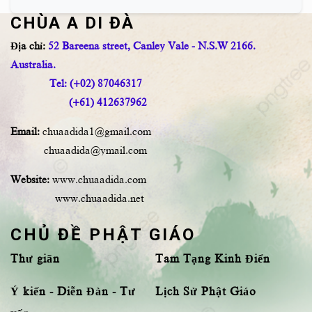
CHÙA A DI ĐÀ
Địa chỉ:
52 Bareena street, Canley Vale - N.S.W 2166.
Australia.
Tel: (+02) 87046317
(+61) 412637962
Email:
chuaadida1@gmail.com
chuaadida@ymail.com
Website:
www.chuaadida.com
www.chuaadida.net
CHỦ ĐỀ PHẬT GIÁO
Thư giãn
Tam Tạng Kinh Điển
Ý kiến - Diễn Đàn - Tư
Lịch Sử Phật Giáo