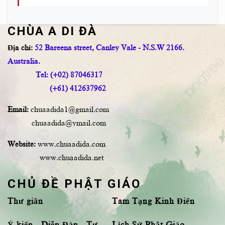
CHÙA A DI ĐÀ
Địa chỉ:
52 Bareena street, Canley Vale - N.S.W 2166.
Australia.
Tel: (+02) 87046317
(+61) 412637962
Email:
chuaadida1@gmail.com
chuaadida@ymail.com
Website:
www.chuaadida.com
www.chuaadida.net
CHỦ ĐỀ PHẬT GIÁO
Thư giãn
Tam Tạng Kinh Điển