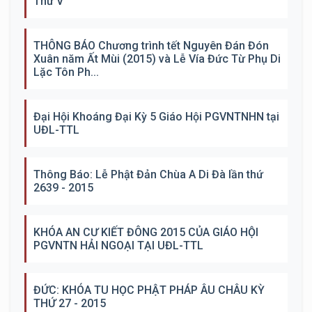
Thứ V
THÔNG BÁO Chương trình tết Nguyên Đán Đón
Xuân năm Ất Mùi (2015) và Lễ Vía Đức Từ Phụ Di
Lặc Tôn Ph...
Đại Hội Khoáng Đại Kỳ 5 Giáo Hội PGVNTNHN tại
UĐL-TTL
Thông Báo: Lễ Phật Đản Chùa A Di Đà lần thứ
2639 - 2015
KHÓA AN CƯ KIẾT ĐÔNG 2015 CỦA GIÁO HỘI
PGVNTN HẢI NGOẠI TẠI UĐL-TTL
ĐỨC: KHÓA TU HỌC PHẬT PHÁP ÂU CHÂU KỲ
THỨ 27 - 2015