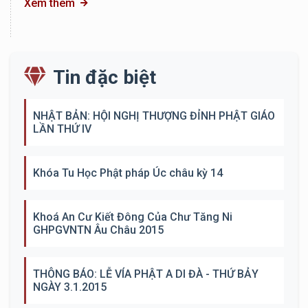
Xem thêm
Tin đặc biệt
NHẬT BẢN: HỘI NGHỊ THƯỢNG ĐỈNH PHẬT GIÁO
LẦN THỨ IV
Khóa Tu Học Phật pháp Úc châu kỳ 14
Khoá An Cư Kiết Đông Của Chư Tăng Ni
GHPGVNTN Âu Châu 2015
THÔNG BÁO: LỄ VÍA PHẬT A DI ĐÀ - THỨ BẢY
NGÀY 3.1.2015