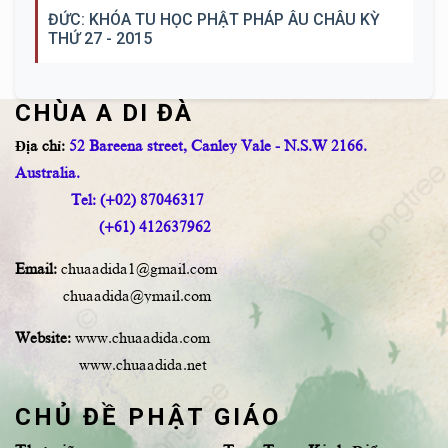
ĐỨC: KHÓA TU HỌC PHẬT PHÁP ÂU CHÂU KỲ
THỨ 27 - 2015
CHÙA A DI ĐÀ
Địa chỉ:
52 Bareena street, Canley Vale - N.S.W 2166.
Australia.
Tel: (+02) 87046317
(+61) 412637962
Email:
chuaadida1@gmail.com
chuaadida@ymail.com
Website:
www.chuaadida.com
www.chuaadida.net
CHỦ ĐỀ PHẬT GIÁO