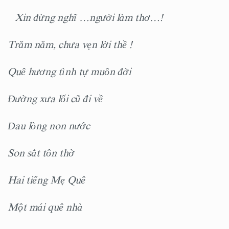
Xin đừng nghĩ …người làm thơ…!
Trăm năm, chưa vẹn lời thề !
Quê hương tình tự muôn đời
Đường xưa lối cũ đi về
Ðau lòng non nước
Son sắt tôn thờ
Hai tiếng Mẹ Quê
Một mái quê nhà