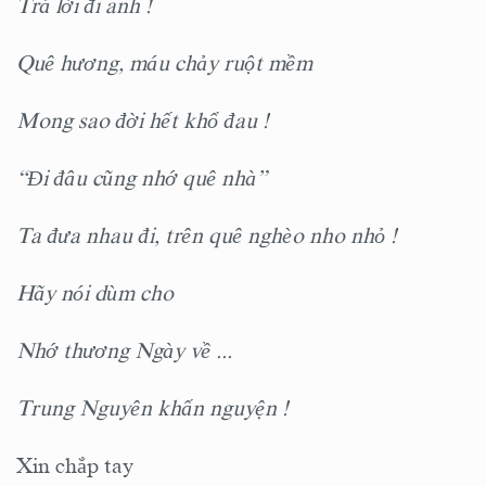
Trả lời đi anh !
Quê hương, máu chảy ruột mềm
Mong sao đời hết khổ đau
!
“Đi đâu cũng nhớ quê nhà”
Ta đưa nhau đi, trên quê nghèo nho nhỏ !
Hãy nói dùm cho
Nhớ th
ươ
ng Ngày về ...
Trung Nguyên khấn nguyện !
Xin chắp tay