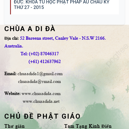
ĐỨC: KHÓA TU HỌC PHẬT PHÁP ÂU CHÂU KỲ
THỨ 27 - 2015
CHÙA A DI ĐÀ
Địa chỉ:
52 Bareena street, Canley Vale - N.S.W 2166.
Australia.
Tel: (+02) 87046317
(+61) 412637962
Email:
chuaadida1@gmail.com
chuaadida@ymail.com
Website:
www.chuaadida.com
www.chuaadida.net
CHỦ ĐỀ PHẬT GIÁO
Thư giãn
Tam Tạng Kinh Điển