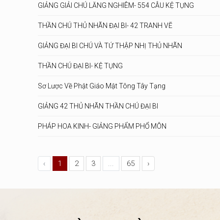
GIẢNG GIẢI CHÚ LĂNG NGHIÊM- 554 CÂU KỆ TỤNG
THẦN CHÚ THỦ NHÃN ĐẠI BI- 42 TRANH VẼ
GIẢNG ĐẠI BI CHÚ VÀ TỨ THẬP NHỊ THỦ NHÃN
THẦN CHÚ ĐẠI BI- KỆ TỤNG
Sơ Lược Về Phật Giáo Mật Tông Tây Tạng
GIẢNG 42 THỦ NHÃN THẦN CHÚ ĐẠI BI
PHÁP HOA KINH- GIẢNG PHẨM PHỔ MÔN
‹
1
2
3
...
65
›