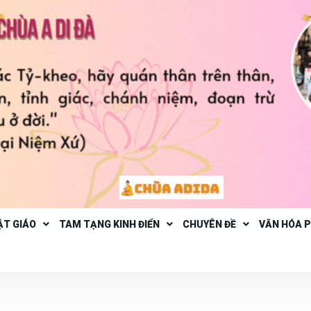
ẬT GIÁO
TAM TẠNG KINH ĐIỂN
CHUYÊN ĐỀ
VĂN HÓA 