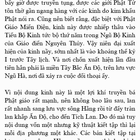
bấy giờ được truyền tụng, được các giới Phật Tử
tôn thờ gần ngang hàng với các kinh do kim khẩu
Phật nói ra. Cũng nên biết rằng, đặc biệt với Phật
Giáo Miến Ðiện, kinh này được nhiếp thâu vào
Tiểu Bộ Kinh tức bộ thứ năm trong Ngũ Bộ Kinh
của Giáo điển Nguyên Thủy. Vậy niên đại xuất
hiện của kinh nầy, sớm nhất là vào khoảng thế kỷ
I trước Tây lịch. Và nơi chốn xuất hiện lần đầu
tiên hẳn phải là miền Tây Bắc Ấn Ðộ, trên lưu vực
Ngũ Hà, nơi đã xảy ra cuộc đối thoại ấy.
Vì nội dung kinh này là một lợi khí truyền bá
Phật giáo rất mạnh, nên không bao lâu sau, lan
rất nhanh sang lưu vực sông Hằng rồi từ đấy tràn
lan khắp Ấn Ðộ, cho đến Tích Lan. Do đó mà tuy
nội dung vốn một nhưng kỹ thuật kiết tập thì lại
mỗi địa phương một khác. Các bản kiết tập tại