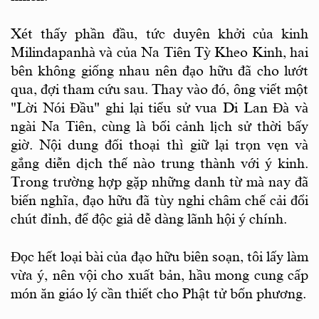
Xét thấy phần đầu, tức duyên khởi của kinh
Milindapanhà và của Na Tiên Tỳ Kheo Kinh, hai
bên không giống nhau nên đạo hữu đã cho lướt
qua, đợi tham cứu sau. Thay vào đó, ông viết một
"Lời Nói Ðầu" ghi lại tiểu sử vua Di Lan Ðà và
ngài Na Tiên, cùng là bối cảnh lịch sử thời bấy
giờ. Nội dung đối thoại thì giữ lại trọn vẹn và
gắng diễn dịch thế nào trung thành với ý kinh.
Trong trường hợp gặp những danh từ mà nay đã
biến nghĩa, đạo hữu đã tùy nghi châm chế cải đổi
chút đỉnh, để độc giả dễ dàng lãnh hội ý chính.
Ðọc hết loại bài của đạo hữu biên soạn, tôi lấy làm
vừa ý, nên vội cho xuất bản, hầu mong cung cấp
món ăn giáo lý cần thiết cho Phật tử bốn phương.