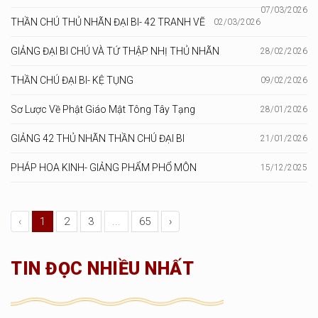
07/03/2026
THẦN CHÚ THỦ NHÃN ĐẠI BI- 42 TRANH VẼ
02/03/2026
GIẢNG ĐẠI BI CHÚ VÀ TỨ THẬP NHỊ THỦ NHÃN
28/02/2026
THẦN CHÚ ĐẠI BI- KỆ TỤNG
09/02/2026
Sơ Lược Về Phật Giáo Mật Tông Tây Tạng
28/01/2026
GIẢNG 42 THỦ NHÃN THẦN CHÚ ĐẠI BI
21/01/2026
PHÁP HOA KINH- GIẢNG PHẨM PHỔ MÔN
15/12/2025
‹
1
2
3
...
65
›
TIN ĐỌC NHIỀU NHẤT