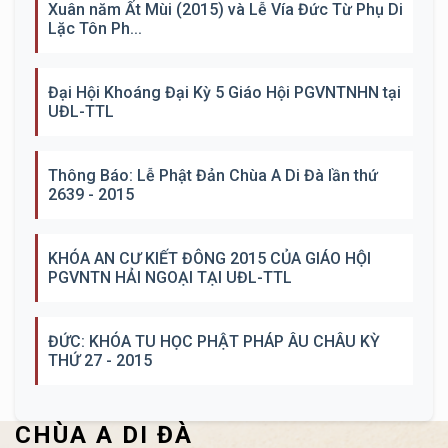
Xuân năm Ất Mùi (2015) và Lễ Vía Đức Từ Phụ Di
Lặc Tôn Ph...
Đại Hội Khoáng Đại Kỳ 5 Giáo Hội PGVNTNHN tại
UĐL-TTL
Thông Báo: Lễ Phật Đản Chùa A Di Đà lần thứ
2639 - 2015
KHÓA AN CƯ KIẾT ĐÔNG 2015 CỦA GIÁO HỘI
PGVNTN HẢI NGOẠI TẠI UĐL-TTL
ĐỨC: KHÓA TU HỌC PHẬT PHÁP ÂU CHÂU KỲ
THỨ 27 - 2015
CHÙA A DI ĐÀ