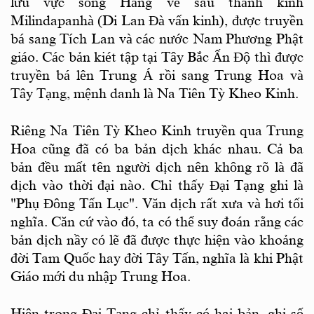
lưu vực sông Hằng về sau thành kinh
Milindapanhà (Di Lan Ðà vấn kinh), được truyền
bá sang Tích Lan và các nước Nam Phương Phật
giáo. Các bản kiét tập tại Tây Bắc Ấn Ðộ thì được
truyền bá lên Trung Á rồi sang Trung Hoa và
Tây Tạng, mệnh danh là Na Tiên Tỳ Kheo Kinh.
Riêng Na Tiên Tỳ Kheo Kinh truyền qua Trung
Hoa cũng đã có ba bản dịch khác nhau. Cả ba
bản đều mất tên người dịch nên không rõ là đã
dịch vào thời đại nào. Chỉ thấy Ðại Tạng ghi là
"Phụ Ðông Tấn Lục". Văn dịch rất xưa và hơi tối
nghĩa. Căn cứ vào đó, ta có thể suy đoán rằng các
bản dịch nầy có lẽ đã được thực hiện vào khoảng
đời Tam Quốc hay đời Tây Tấn, nghĩa là khi Phật
Giáo mới du nhập Trung Hoa.
Hiện trong Ðại Tạng chỉ thấy có hai bản, ghi số