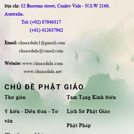
Địa chỉ:
52 Bareena street, Canley Vale - N.S.W 2166.
Australia.
Tel: (+02) 87046317
(+61) 412637962
Email:
chuaadida1@gmail.com
chuaadida@ymail.com
Website:
www.chuaadida.com
www.chuaadida.net
CHỦ ĐỀ PHẬT GIÁO
Thư giãn
Tam Tạng Kinh Điển
Ý kiến - Diễn Đàn - Tư
Lịch Sử Phật Giáo
vấn
Phật Pháp