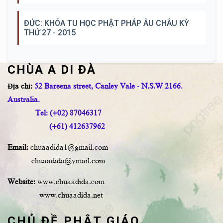
ĐỨC: KHÓA TU HỌC PHẬT PHÁP ÂU CHÂU KỲ
THỨ 27 - 2015
CHÙA A DI ĐÀ
Địa chỉ:
52 Bareena street, Canley Vale - N.S.W 2166.
Australia.
Tel: (+02) 87046317
(+61) 412637962
Email:
chuaadida1@gmail.com
chuaadida@ymail.com
Website:
www.chuaadida.com
www.chuaadida.net
CHỦ ĐỀ PHẬT GIÁO