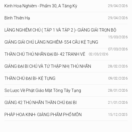
Kinh Hoa Nghiêm - Phẩm 30, A Tăng Kỳ
29/04/2026
Bình Thiên Hạ
29/04/2026
LĂNG NGHIÊM CHÚ ( TẬP 1 VÀ TẬP 2 )- GIẢNG GIẢI TRỌN BỘ
15/03/2026
GIẢNG GIẢI CHÚ LĂNG NGHIÊM- 554 CÂU KỆ TỤNG
07/03/2026
THẦN CHÚ THỦ NHÃN ĐẠI BI- 42 TRANH VẼ
02/03/2026
GIẢNG ĐẠI BI CHÚ VÀ TỨ THẬP NHỊ THỦ NHÃN
28/02/2026
THẦN CHÚ ĐẠI BI- KỆ TỤNG
09/02/2026
Sơ Lược Về Phật Giáo Mật Tông Tây Tạng
28/01/2026
GIẢNG 42 THỦ NHÃN THẦN CHÚ ĐẠI BI
21/01/2026
PHÁP HOA KINH- GIẢNG PHẨM PHỔ MÔN
15/12/2025