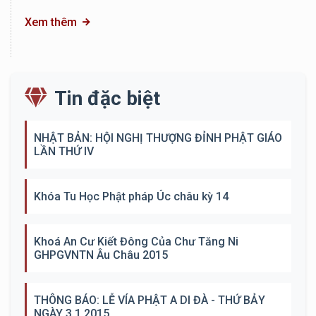
Xem thêm
Tin đặc biệt
NHẬT BẢN: HỘI NGHỊ THƯỢNG ĐỈNH PHẬT GIÁO
LẦN THỨ IV
Khóa Tu Học Phật pháp Úc châu kỳ 14
Khoá An Cư Kiết Đông Của Chư Tăng Ni
GHPGVNTN Âu Châu 2015
THÔNG BÁO: LỄ VÍA PHẬT A DI ĐÀ - THỨ BẢY
NGÀY 3.1.2015