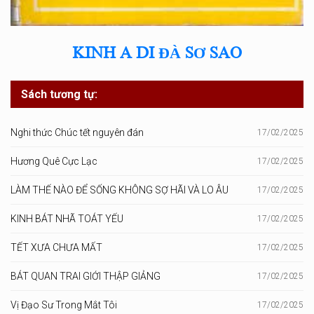
KINH A DI ĐÀ SƠ SAO
Sách tương tự:
Nghi thức Chúc tết nguyên đán
17/02/2025
Hương Quê Cực Lạc
17/02/2025
LÀM THẾ NÀO ĐỂ SỐNG KHÔNG SỢ HÃI VÀ LO ÂU
17/02/2025
KINH BÁT NHÃ TOÁT YẾU
17/02/2025
TẾT XƯA CHƯA MẤT
17/02/2025
BÁT QUAN TRAI GIỚI THẬP GIẢNG
17/02/2025
Vị Đạo Sư Trong Mắt Tôi
17/02/2025