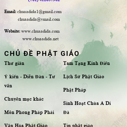
Email:
chuaadida1@gmail.com
chuaadida@ymail.com
Website:
www.chuaadida.com
www.chuaadida.net
CHỦ ĐỀ PHẬT GIÁO
Thư giãn
Tam Tạng Kinh Điển
Ý kiến - Diễn Đàn - Tư
Lịch Sử Phật Giáo
vấn
Phật Pháp
Chuyên mục khác
Sinh Hoạt Chùa A Di
Môn Phong Pháp Phái
Đà
Văn Hóa Phật Giáo
Tin phật giáo