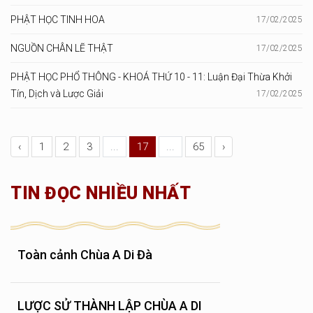
PHẬT HỌC TINH HOA
17/02/2025
NGUỒN CHÂN LẼ THẬT
17/02/2025
PHẬT HỌC PHỔ THÔNG - KHOÁ THỨ 10 - 11: Luận Đại Thừa Khởi
Tín, Dịch và Lược Giải
17/02/2025
‹
1
2
3
...
17
...
65
›
TIN ĐỌC NHIỀU NHẤT
Toàn cảnh Chùa A Di Đà
LƯỢC SỬ THÀNH LẬP CHÙA A DI