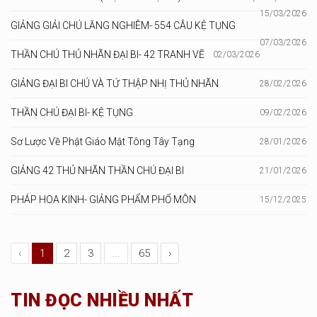
15/03/2026
GIẢNG GIẢI CHÚ LĂNG NGHIÊM- 554 CÂU KỆ TỤNG
07/03/2026
THẦN CHÚ THỦ NHÃN ĐẠI BI- 42 TRANH VẼ
02/03/2026
GIẢNG ĐẠI BI CHÚ VÀ TỨ THẬP NHỊ THỦ NHÃN
28/02/2026
THẦN CHÚ ĐẠI BI- KỆ TỤNG
09/02/2026
Sơ Lược Về Phật Giáo Mật Tông Tây Tạng
28/01/2026
GIẢNG 42 THỦ NHÃN THẦN CHÚ ĐẠI BI
21/01/2026
PHÁP HOA KINH- GIẢNG PHẨM PHỔ MÔN
15/12/2025
‹
1
2
3
...
65
›
TIN ĐỌC NHIỀU NHẤT