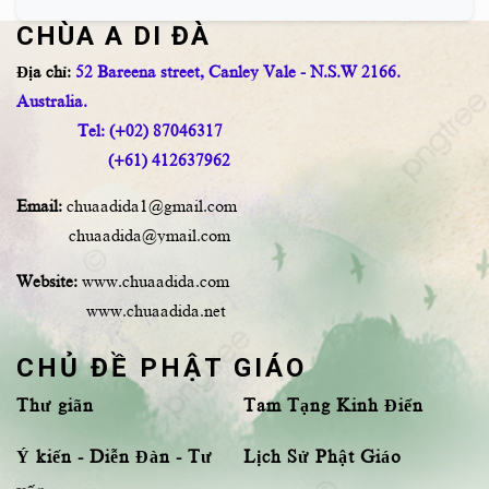
CHÙA A DI ĐÀ
Địa chỉ:
52 Bareena street, Canley Vale - N.S.W 2166.
Australia.
Tel: (+02) 87046317
(+61) 412637962
Email:
chuaadida1@gmail.com
chuaadida@ymail.com
Website:
www.chuaadida.com
www.chuaadida.net
CHỦ ĐỀ PHẬT GIÁO
Thư giãn
Tam Tạng Kinh Điển
Ý kiến - Diễn Đàn - Tư
Lịch Sử Phật Giáo