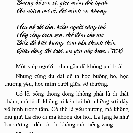
Buông bỏ sân si, gieo mầm đức hạnh
An nhiên vui vẻ, đời mình an khang.
Hoa nở rồi tàn, kiếp người cũng thế
Hãy sống trọn vẹn, chớ đắm chớ mê
Biết đủ biết buông, tâm hồn thanh thản
Giữa dòng đời trôi, an yên nhẹ bước.
(TCX)
Một kiếp người – đủ ngắn để không phí hoài.
Nhưng cũng đủ dài để ta học buông bỏ, học
thươ
ng y
êu, học mỉ
m c
ười giữa vô
th
ường.
Có lẽ, sống thong dong không phải là đi thật
chậm, mà là đi không bị k
é
o l
ại bởi những sợi dây
vô hình trong tâm. Có
th
ể là yêu thương mà không
níu giữ. Là cho đi mà không đòi hỏi. Là lặng lẽ như
hạt sương – đến rồi đi, không mộ
t ti
ế
ng vang.