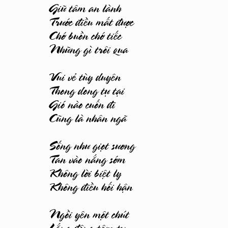
Giữ tâm an lành
Trước điều mất được
Chớ buồn chớ tiếc
Những gì trôi qua
Vui vẻ tùy duyên
Thong dong tự tại
Gió nào cuốn đi
Cũng là nhân ngã
Sống như giọt sương
Tan vào nắng sớm
Không lời biệt ly
Không điều hối hận
Ngồi yên một chút
Lắng động tâm tư