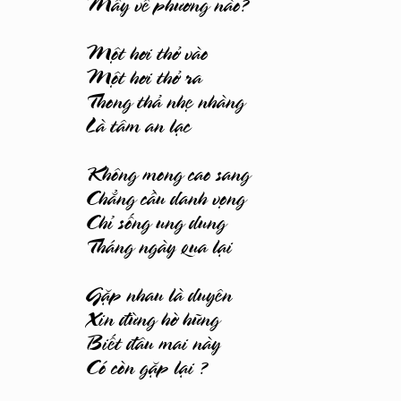
Mây về phương nào?
Một hơi thở vào
Một hơi thở ra
Thong thả nhẹ nhàng
Là tâm an lạc
Không mong cao sang
Chẳng cầu danh vọng
Chỉ sống ung dung
Tháng ngày qua lại
Gặp nhau là duyên
Xin đừng hờ hững
Biết đâu mai này
Có còn gặp lại ?