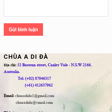
Gửi bình luận
CHÙA A DI ĐÀ
Địa chỉ:
52 Bareena street, Canley Vale - N.S.W 2166.
Australia.
Tel: (+02) 87046317
(+61) 412637962
Email:
chuaadida1@gmail.com
chuaadida@ymail.com