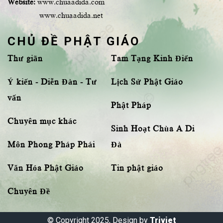
Website:
www.chuaadida.com
www.chuaadida.net
CHỦ ĐỀ PHẬT GIÁO
Thư giãn
Tam Tạng Kinh Điển
Ý kiến - Diễn Đàn - Tư
Lịch Sử Phật Giáo
vấn
Phật Pháp
Chuyên mục khác
Sinh Hoạt Chùa A Di
Môn Phong Pháp Phái
Đà
Văn Hóa Phật Giáo
Tin phật giáo
Chuyên Đề
© Copyright 2025, Design by
Triviet