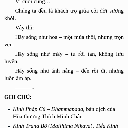
Vì cuố
i cù
ng…
Chúng ta đều là khách trọ giữa c
õ
i đời sương
khói.
Vậ
y th
ì:
H
ã
y sống như hoa – một m
ù
a thôi, nhưng trọn
vẹn.
H
ã
y sống như mây – tụ
rồi tan
, không lưu
luyến.
H
ã
y sống như ánh nắng – đến rồi đi, nhưng
luôn ấm áp.
———-
GHI CH
Ú:
Kinh Pháp Cú
–
Dhammapada
, bản dịch của
Hòa thượng Thích Minh Châu.
Kinh Trung Bộ
(
Majjhima Nikāya
),
Tiểu Kinh