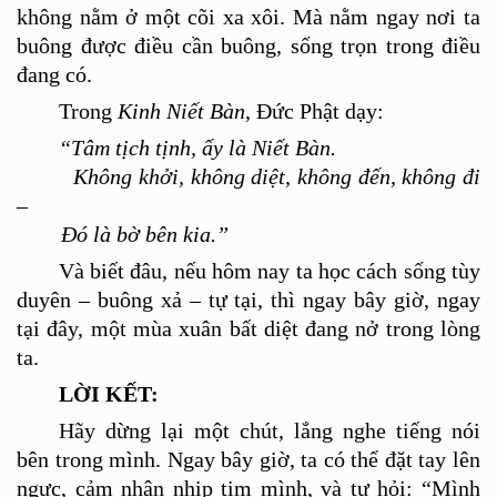
không nằm ở một c
õ
i xa xôi. Mà nằm ngay nơi ta
buông được điều cần buông, sống trọn trong điều
đang có.
Trong
Kinh Niết Bàn
, Đức Phật dạy:
“Tâm tịch tịnh, ấy là Niết Bàn.
Không khởi, không diệt, không đến, không đi
–
Đó là bờ bên kia.”
Và biết đâu, nếu hôm nay ta học cách sống t
ù
y
duyên – buông xả – tự tạ
i, th
ì ngay bây giờ, ngay
tại đây, một m
ù
a xuân bấ
t di
ệt đang nở trong lòng
ta.
LỜ
I K
ẾT:
H
ã
y dừng lại một chú
t, l
ắng nghe tiếng nói
bên trong mình. Ngay bây giờ, ta có
th
ể đặt tay lên
ngực, cảm nhận nhị
p tim m
ình, và tự hỏi:
“
Mình