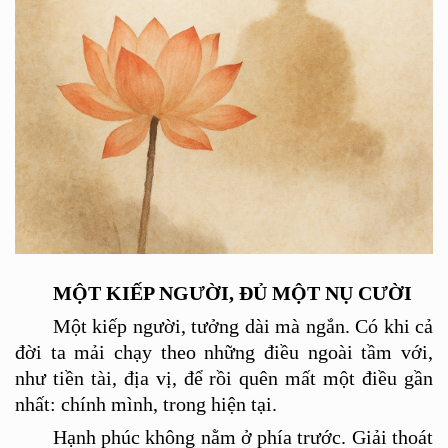
MỘT KIẾP NGƯỜI, ĐỦ MỘT NỤ CƯỜI
Một kiếp người, tưởng dài mà ngắn. Có khi cả
đời ta mả
i ch
ạy theo những điều ngoài tầm với,
như tiền tài, địa vị, để rồ
i qu
ên mất một điều gần
nhấ
t: ch
ính mình, trong hiện tại.
Hạnh phúc không nằm ở phía trước. Giải thoát