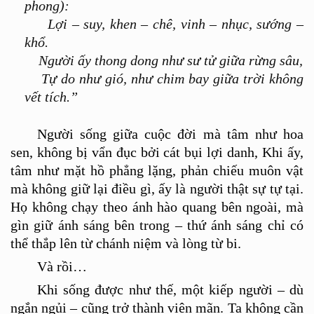
phong):
Lợi – suy, khen – chê, vinh – nhục, sướng –
khổ.
Người ấy thong dong như sư tử giữa rừng sâu,
Tự do như gió, như chim bay giữa trời không
vết tích.”
Người sống giữ
a cu
ộc đời mà tâm như hoa
sen, không bị vẩn đục bở
i c
át bụi lợi danh, Khi ấ
y,
t
âm như mặt hồ phẳng lặng, phản chiếu muôn vật
mà không giữ lại điều gì
,
ấ
y l
à người thật sự tự tại.
Họ không chạy theo ánh hào quang bên ngoài, mà
gìn giữ ánh sáng bên trong –
th
ứ ánh sáng chỉ có
th
ể
th
ắp lên từ chánh niệm và lòng từ bi.
Và rồi…
Khi sống được như
th
ế, một kiếp người – d
ù
ngắn ngủi – cũng trở
th
ành viên m
ã
n. Ta không cần