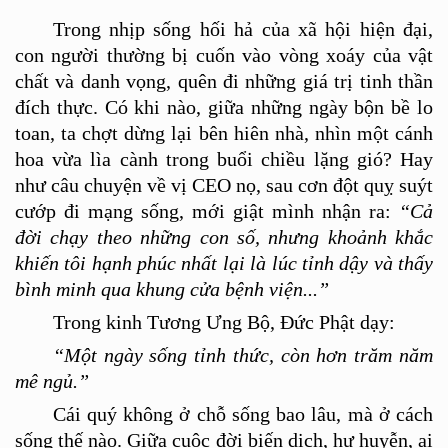
Trong nhịp sống hối hả của xã hội hiện đại,
con người thường bị cuốn vào vòng xoá
y c
ủa vật
chất và danh vọng, quên đi những gi
á
trị tinh thần
đí
ch th
ực. Có khi nào, giữa những ngày bộn bề lo
toan, ta chợt dừng lại bên hiên nhà, nhìn một cánh
hoa vừa lìa cành trong buổ
i chi
ều lặng gió
?
Hay
như câu chuyện về vị
CEO n
ọ, sau cơn độ
t qu
ỵ suýt
cướp đi mạng sống, mới giật mình nhậ
n ra:
“
C
ả
đờ
i ch
ạy theo những con số, nhưng khoảnh khắc
khiến tôi hạnh phúc nhất lại là lúc tỉnh dậy và
th
ấy
bình minh qua khung cửa bệnh viện...
”
Trong kinh Tương Ưng Bộ, Đức Phật dạy:
“
Một ngày sống tỉnh thức, còn hơn trăm năm
mê ngủ.”
Cá
i qu
ý không ở chỗ sống bao lâu, mà ở cách
sống thế nà
o. Gi
ữ
a cu
ộc đời biến dịch, hư huyễ
n, ai