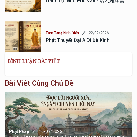
Danh Lợi Như Phù Vân - 名利如浮雲
22/07/2026
Tam Tạng Kinh Điển
Phật Thuyết Đại A Di Đà Kinh
BÌNH LUẬN BÀI VIẾT
Bài Viết Cùng Chủ Đề