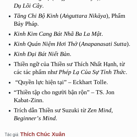
Dụ L
õ
i Cây
.
Tăng Chi Bộ Kinh
(
Aṅ
guttara Nik
āya
), Phẩm
Bảy Pháp.
Kinh Kim Cang Bát Nhã
Ba La M
ật
.
Kinh Quán Niệm Hơ
i Th
ở
(
Anapanasati Sutta
).
Kinh Đại Bá
t Ni
ết Bàn
.
Thi
ền ngữ củ
a Thi
ền sư
Th
ích Nhất Hạnh, từ
các tác phẩm như
Ph
é
p Lạ Của Sự Tỉnh Thức
.
“
Quyền lực hiện tại” – Eckhart Tolle.
“
Thi
ền tập cho người bận rộn” – TS. Jon
Kabat-Zinn.
Trí
ch d
ẫ
n Thi
ền sư Suzuki từ
Zen Mind,
Beginner
’
s Mind
.
Thích Chúc Xuân
Tác giả: