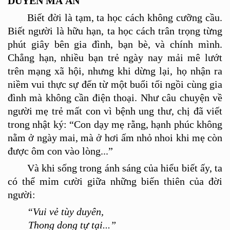
DUYÊN M
À
AN
Biết đời là tạm, ta học cách không cưỡng cầu.
Biết người là hữu hạn, ta học cách trân trọng từng
phút giây bên gia đình, bạn b
è
, và chính mình.
Chẳng hạn, nhiều bạn trẻ ngày nay mải mê lướt
trên mạng xã hội, nhưng khi dừng lại, họ nhận ra
niềm vui thực sự đến từ một buổi tối ngồ
i cù
ng gia
đình mà không cần điệ
n tho
ại. Như câu chuyện về
người mẹ trẻ mấ
t con v
ì bệnh ung thư
, ch
ị đã viết
trong nhật ký
:
“
Con d
ạy mẹ rằng, hạnh phúc không
nằm ở ngà
y mai, m
à ở hơi ấm nhỏ nhoi khi mẹ còn
được ô
m con v
à
o l
ò
ng...
”
Và khi sống trong ánh sáng của hiểu biết ấy, ta
có
th
ể mỉ
m c
ười giữa những biế
n thi
ên của đời
người:
“Vui vẻ tùy duyên,
Thong dong tự tại...”