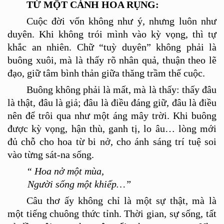
TỪ MỘT CÁ
NH HOA R
ỤNG:
Cuộc đời vốn không như ý, nhưng luôn như
duyên. Khi không trói mình vào kỳ vọng, thì tự
khắc an nhiên. Chữ “tuỳ duyên” không phải là
buông xuôi, mà là
th
ấy rõ nhâ
n qu
ả, thuận theo lẽ
đạo, giữ tâm bình thản giữa thăng trầ
m th
ế cuộc.
Buông không phải là mất, mà là
th
ấ
y: th
ấy đâu
là
th
ật, đâu là giả; đâu là điều đáng giữ, đâu là điều
nên để trôi qua như một áng mây trời. Khi buông
được kỳ vọng, hậ
n th
ù
, ganh tị
, lo
âu… lòng mới
đủ chỗ cho hoa từ bi nở, cho ánh sáng trí tuệ soi
vào từng sát-na sống.
“ Hoa nở một mùa,
Người sống một khiếp…”
Câu thơ ấy không chỉ là một sự
th
ật, mà là
mộ
t ti
ếng chuông thức tỉnh. Thời gian, sự sống, tất