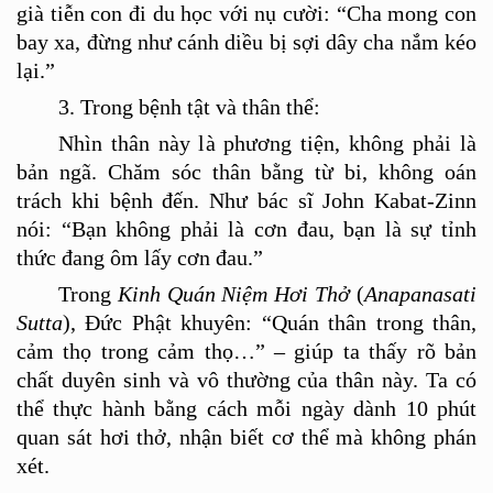
già tiễ
n con
đ
i du h
ọc với nụ cười:
“
Cha mong con
bay xa, đừng như cánh diều bị sợi dây cha nắm k
é
o
l
ại.”
3. Trong bệnh tật và
th
â
n th
ể:
Nhì
n th
ân nà
y l
à phương tiện, không phải là
bản ng
ã
. Chăm sóc thân bằng từ bi, khô
ng o
án
trách khi bệnh đến. Như bác sĩ
John Kabat-Zinn
nói:
“
Bạn không phải là cơn đau, bạn là sự tỉnh
thức đang ôm lấ
y c
ơn đau.”
Trong
Kinh Quán Niệm Hơ
i Th
ở
(
Anapanasati
Sutta
), Đức Phật khuyên:
“
Quá
n th
ân trong thân,
cả
m th
ọ trong cả
m th
ọ…” – giúp ta thấy rõ bản
chất duyên sinh và vô
th
ường của thân này. Ta có
th
ể
th
ực hành bằng cách mỗi ngày dành 10 phút
quan sát hơi thở, nhận biết cơ
th
ể mà không phán
x
é
t.