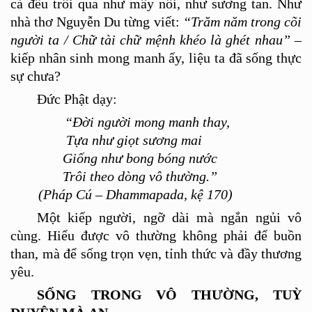
cả đều trôi qua như mây nổi, như sương tan. Như
nhà
th
ơ Nguyễn Du từng viế
t:
“
Tr
ăm năm trong c
õ
i
người ta / Chữ tà
i ch
ữ mệnh kh
é
o l
à gh
é
t nhau
”
–
kiếp nhân sinh mong manh ấy, liệu ta đã sống thực
sự chư
a?
Đức Phật dạy:
“Đời người mong manh thay,
Tựa như giọt sương mai
Giống như bong bóng nước
Trôi theo dòng vô thường.”
(Pháp Cú – Dhammapada, kệ 170)
Một kiếp người, ngỡ dài mà ngắn ngủi vô
c
ù
ng. Hiểu được vô
th
ường không phải để buồ
n
than, m
à để sống trọn vẹn, tỉnh thức và đầ
y th
ươ
ng
y
êu.
SỐ
NG TRONG V
Ô
TH
ƯỜNG, TUỲ