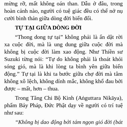
mừng rỡ, mất khô
ng o
á
n than. D
ẫu ở đâu, trong
hoàn cảnh nào, ngườ
i c
ó tuệ giác đều có
th
ể nở nụ
cười bình thản giữa dòng đời biến đổi.
TỰ TẠ
I GI
ỮA DÒNG ĐỜI
“
Thong dong tự tại
”
không phải là ẩn dật rời
xa cuộc đời, mà là
ung dung gi
ữ
a cu
ộc đời mà
không bị cuộc đời làm xao động. Như
Thi
ền sư
Suzuki từng nó
i:
“
T
ự do không phải là
tho
át khỏi
sóng gió, mà là khi lòng ta bình yên giữa biển
độ
ng.
”
Tự tại là khi ta bước giữ
a ch
ợ đời mà tâm
không xô lệch, không dính mắc, không khổ đ
au b
ởi
được – mất, hơn – thua.
Trong Tăng Chi Bộ Kinh (Aṅ
guttara Nik
āya),
phẩm Bảy Pháp, Đức Phật dạy về ngườ
i c
ó trí tuệ
như sau:
“Không bị dao động bởi tám ngọn gió đời (bát