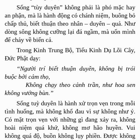
Sống
“
t
ù
y duyên
”
không phải là phó mặc hay
an phận, mà là hành động có chánh niệ
m, bu
ông bỏ
chấ
p th
ủ, biết thuận theo nhân – duyên –
qu
ả. Như
dòng sông không cưỡng lại đá ngầm, mà uốn mình
để chảy về biển cả.
Trong Kinh Trung Bộ, Tiểu Kinh Dụ L
õ
i Cây,
Đức Phật dạy:
“Người trí biết thuận duyên, không bị trói
buộc bởi cảm thọ,
Không chạy theo cảnh trần, như hoa sen
không vướng bùn.”
Sống tuỳ duyên là hành xử trọn vẹn trong mỗi
tình huống, mà không khổ đ
au v
ì sự không như ý.
Có mặt trọn vẹn với những gì đang xảy ra, không
hoài niệ
m quá
khứ, không mơ hão
huyền
. Vui
không quá độ
, bu
ồn không lụy phiền. Được không