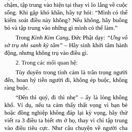
ch
ậm, tập trung và
o hi
ện tại thay vì
lo l
ắng về cuộc
sống. Khi gặp khó khăn, h
ã
y t
ự hỏi:
“
Mình có
th
ể
kiểm soát điều này khô
ng? N
ếu không, h
ã
y buông
bỏ và tập trung vào những gì mình có
th
ể làm.”
Trong
Kinh Kim Cang
, Đức Phật dạy:
“Ưng
vô
sở trụ nhi sanh kỳ tâm”
– H
ã
y sinh khởi tâm hành
động, nhưng không trụ vào điều gì.
2. Trong các mối quan hệ:
T
ù
y duyên trong tình cảm là trân trọng người
đến, hoan hỷ tiễn người đi, không
é
p buộc, không
ràng buộc.
“Đế
n th
ì
qu
ý, đi thì nhẹ” – ấ
y l
à lòng không
khổ. Ví dụ, nếu ta cả
m th
ấ
y th
ất vọng vì bạn b
è
hoặc đồng nghiệp không đáp lại kỳ vọng, h
ã
y th
ử
viết ra 3 điều ta biết ơn ở họ, thay vì chỉ tập trung
vào điều tiêu cực. Như câu chuyện về người cha