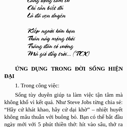
Chỉ cần biết đủ
Là đã vẹn duyên
Kiếp người hữu hạn
Thân này mộng thôi
Trăng đâu có vướng
Mà gió đầy trời… (TCX)
ỨNG DỤ
NG TRONG
ĐỜ
I S
Ố
NG HI
ỆN
ĐẠI
1. Trong công việc:
Sống t
ù
y duyên giúp ta làm việc tận tâm mà
không khổ vì kế
t qu
ả. Như
Steve Jobs t
ừng chia sẻ
:
“
H
ã
y c
ứ khát khao, h
ã
y c
ứ dại khờ
”
– nhiệt huyết
không mâu thuẫn với buông bỏ. Bạn có
th
ể bắt đầu
ngày mới với 5 phú
t thi
ề
n th
ở: hít vào sâ
u, th
ở
ra