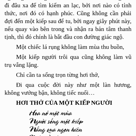
đi đâu xa để tìm kiế
m an l
ạc, bởi nơi nà
o c
ó tỉnh
thức, nơi đó có hạnh phúc. Cũng không cần phải
đợi đến một kiếp sau để tu, bởi ngay giây phút này,
nếu quay vào bên trong và nhận ra bản tâm thanh
tịnh, thì đó chính là bắt đầ
u con
đường giác ngộ.
Một chiếc l
á
rụng không làm m
ù
a thu buồn,
Một kiếp người trôi qua cũng không làm vũ
trụ vắng lặng.
Chỉ cần ta sống trọn từng hơi thở,
Đi qua cuộc đời này như một làn hương,
không vướng bận, không tiếc nuối…
HƠ
I TH
Ở CỦA MỘT KIẾP NGƯỜI
Hoa nở một mùa
Người sống một kiếp
Nắng qua ngọn hiên