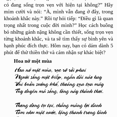
có đang sống trọn vẹn với hiện tại khô
ng?
” H
ã
y
mỉ
m c
ười và nói:
“À
, mình vẫn đang ở đây, trong
khoảnh khắc này.” Rồi tự hỏi tiếp: “Điều gì là quan
trọng nhất trong cuộc đời mì
nh?
” Học cách buông
bỏ những gánh nặng không cầ
n thi
ết, sống trọn vẹn
từng khoảnh khắc, và ta sẽ tì
m th
ấy sự bình yên và
hạnh phúc đí
ch th
ực. Hôm nay, bạn có dám dành 5
phút để
th
ử
thi
ề
n th
ở và cảm nhận sự khác biệ
t?
Hoa nở một m
ù
a
Hoa nở một mùa, rực rỡ rồi phai
Người sống một kiếp, ngắn dài nào hay
Vui buồn sướng khổ, thoáng qua tựa mây
Tùy duyên mà sống, lòng này thảnh thơi.
Thong dong tự tại, chẳng màng lợi danh
Tâm như mặt nước, lặng thanh trong lành