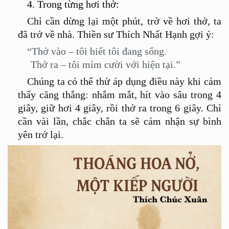
4. Trong từng hơi thở:
Chỉ cần dừng lại một phút, trở về hơi thở, ta
đã trở về nhà
. Thi
ền sư
Th
ích Nhất Hạnh gợi ý:
“Thở vào – tôi biết tôi đang sống.
Thở ra – tôi mỉm cười với hiện tại.”
Chúng
ta
có
th
ể
th
ử á
p d
ụng điều này khi cả
m
th
ấ
y c
ăng thẳng: nhắm mắt, hít vào sâu trong 4
giây, giữ hơi 4 giây, rồi thở ra trong 6 giây. Chỉ
cần vài lần, chắc
chắn ta
sẽ cảm nhận sự bình
yên trở lại.