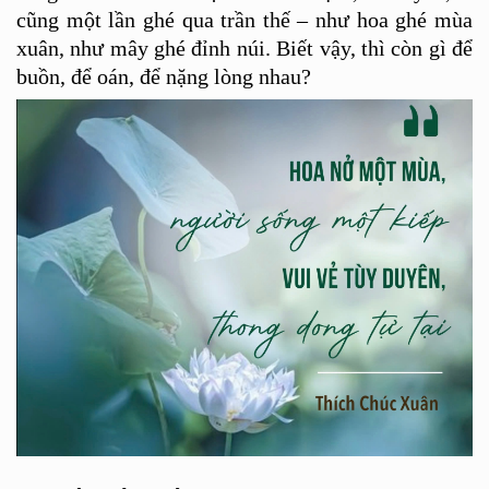
c
ũng một lần gh
é
qua trầ
n th
ế – như hoa gh
é
m
ù
a
xuân, như mây ghé đỉnh núi. Biết vậ
y, th
ì còn gì để
buồn, để oán, để nặng lòng nhau?