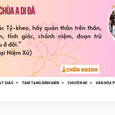
ẬT GIÁO
TAM TẠNG KINH ĐIỂN
CHUYÊN ĐỀ
VĂN HÓA 