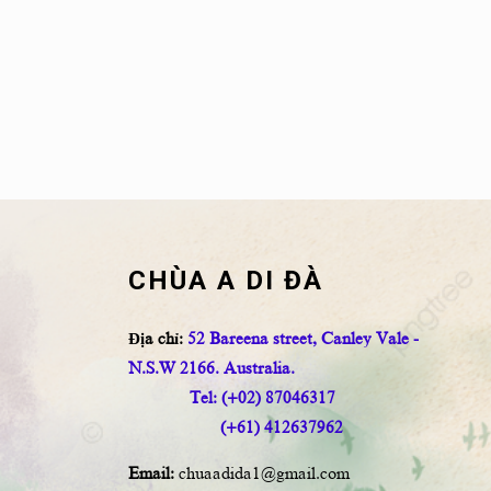
CHÙA A DI ĐÀ
Địa chỉ:
52 Bareena street, Canley Vale -
N.S.W 2166. Australia.
Tel: (+02) 87046317
(+61) 412637962
Email:
chuaadida1@gmail.com