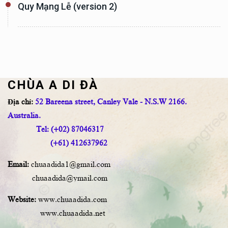
Quy Mạng Lễ (version 2)
CHÙA A DI ĐÀ
Địa chỉ:
52 Bareena street, Canley Vale - N.S.W 2166.
Australia.
Tel: (+02) 87046317
(+61) 412637962
Email:
chuaadida1@gmail.com
chuaadida@ymail.com
Website:
www.chuaadida.com
www.chuaadida.net