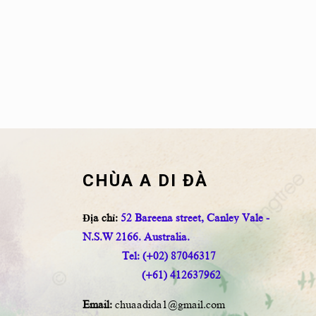
CHÙA A DI ĐÀ
Địa chỉ:
52 Bareena street, Canley Vale -
N.S.W 2166. Australia.
Tel: (+02) 87046317
(+61) 412637962
Email:
chuaadida1@gmail.com