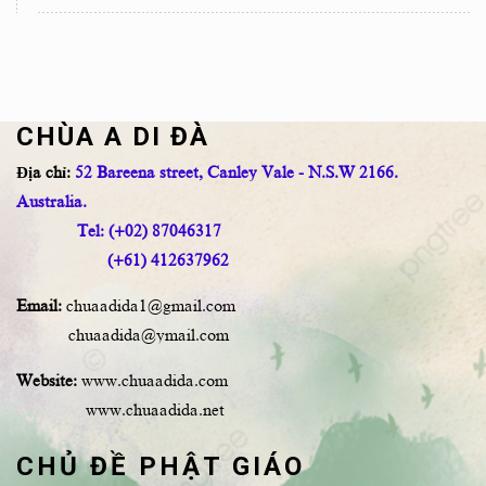
CHÙA A DI ĐÀ
Địa chỉ:
52 Bareena street, Canley Vale - N.S.W 2166.
Australia.
Tel: (+02) 87046317
(+61) 412637962
Email:
chuaadida1@gmail.com
chuaadida@ymail.com
Website:
www.chuaadida.com
www.chuaadida.net
CHỦ ĐỀ PHẬT GIÁO