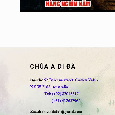
CHÙA A DI ĐÀ
Địa chỉ:
52 Bareena street, Canley Vale -
N.S.W 2166. Australia.
Tel: (+02) 87046317
(+61) 412637962
Email:
chuaadida1@gmail.com