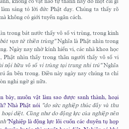
nh, không có vật nào tự thành hay do một cái gì
 làm sáng tỏ lời đức Phật dạy. Chúng ta thấy rõ
 mà không có giới tuyến ngăn cách.
ìn trong bát nước thấy vô số vi trùng, trong kinh
bát vạn tứ thiên trùng"
Nghĩa là Phật nhìn trong
ng. Ngày nay nhờ kính hiển vi, các nhà khoa học
, Phật nhìn thấy trong thân người thấy vô số vi
i nội hữu vô số vi trùng tại trung nhi trú"
Nghĩa
trú ẩn bên trong. Ðiều này ngày nay chúng ta chỉ
còn nghi ngờ gì nữa.
 bày, muôn vật làm sao được sanh thành, hoại
ịnh? Nhà Phật nói
"do sức nghiệp thúc đẩy và thu
 hoại diệt. Cũng như do động lực của nghiệp nên
ịnh"
Nghiệp là động lực lôi cuốn các duyên tụ họp