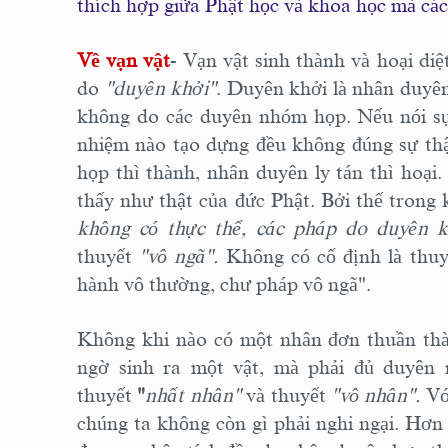
thích hợp giữa Phật học và khoa học mà các
Về vạn vật
- Vạn vật sinh thành và hoại diệ
do
"duyên khởi"
. Duyên khởi là nhân duyê
không do các duyên nhóm họp. Nếu nói sự
nhiệm nào tạo dựng đều không đúng sự thậ
họp thì thành, nhân duyên ly tán thì hoại.
thấy như thật của đức Phật. Bởi thế trong
không có thực thể, các pháp do duyên k
thuyết
"vô ngã".
Không có cố định là thu
hành vô thường, chư pháp vô ngã".
Không khi nào có một nhân đơn thuần thà
ngờ sinh ra một vật, mà phải đủ duyên
thuyết
"
nhất nhân"
và thuyết
"vô nhân".
Với
chúng ta không còn gì phải nghi ngại. Hơn 