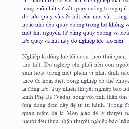
lại thành hình sự vật; khi sức nghiệp mãn cá
năng cuốn hút sự vật quay cuồng trong quĩ 
do sức quay và sức hút của mọi vật trong 
hoặc nhỏ đều quay cuồng trong hư không v
một hạt nguyên tử cũng quay cuồng và xo
lực quay và hút này do nghiệp lực tạo nên.
Nghiệp là đông lực lôi cuốn theo thói quen,
thu hút. Do nghiệp chi phối nên con ngườ
sinh hoạt trong một phạm vi nhất định nà
theo đó hoại diệt. Song nghiệp có thể chuy
là động lực. Tuy nhiên thuyết nghiệp báo luâ
kinh Phệ Ðà (Véda); song với tinh thần tôn t
ứng dụng đem dậy đệ tử tu hành. Trong đó
quan niệm Bà la Môn giáo để lý thuyết n
người đều thừa nhận thuyết nghiệp báo luân 