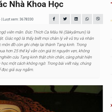
Các Nhà Khoa Học
4
| Lượt xem: 3678330
 ngộ viên mãn. Ðức Thích Ca Mâu Ni (Sàkyãmuni) là
t. Giác ngộ là thấy biết mọi chân lý về vũ trụ và nhân
c môn đồ còn ghi chép lại thành Tạng kinh. Trong
qua hơn 25 thế kỷ vẫn còn giá trị nguyên vẹn, không
nghiên cứu Tạng kinh thật chín chắn, càng phát hiện
a học một cách không ngờ. Trong bài viết này, chúng
để đọc giả suy ngẫm.