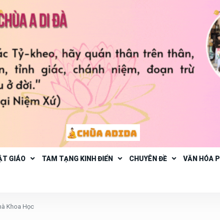
ẬT GIÁO
TAM TẠNG KINH ĐIỂN
CHUYÊN ĐỀ
VĂN HÓA 
hà Khoa Học