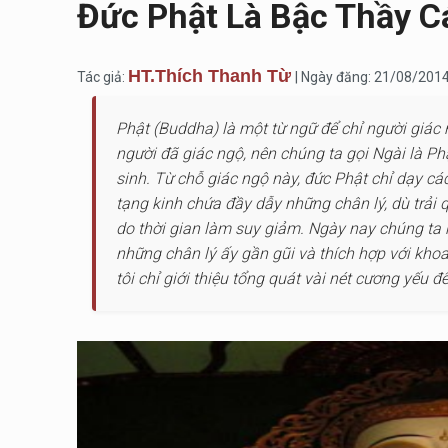
Đức Phật Là Bậc Thầy 
HT.Thích Thanh Từ
Tác giả:
| Ngày đăng: 21/08/201
Phật (Buddha) là một từ ngữ để chỉ người giác
người đã giác ngộ, nên chúng ta gọi Ngài là Phậ
sinh. Từ chỗ giác ngộ này, đức Phật chỉ dạy cá
tạng kinh chứa đầy dẫy những chân lý, dù trải 
do thời gian làm suy giảm. Ngày nay chúng ta 
những chân lý ấy gần gũi và thích hợp với kho
tôi chỉ giới thiệu tổng quát vài nét cương yếu 