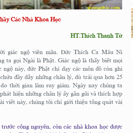
Thầy Các Nhà Khoa Học
HT.Thích Thanh Từ
ười giác ngộ viên mãn. Ðức Thích Ca Mâu Ni
g ta gọi Ngài là Phật. Giác ngộ là thấy biết mọi
ác ngộ này, đức Phật chỉ dạy các môn đồ còn ghi
 chứa đầy dẫy những chân lý, dù trải qua hơn 25
 do thời gian làm suy giảm. Ngày nay chúng ta
phát hiện những chân lý ấy gần gũi và thích hợp
viết này, chúng tôi chỉ giới thiệu tổng quát vài
ỷ trước công nguyên, còn các nhà khoa học được