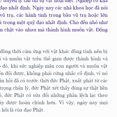
c duyên ly tán thì sự vật hoại diệt. Nghiệp có khả
đạo nhất định. Ngày nay các nhà khoa học đã nói
vũ trụ, các hành tinh trong bầu vũ trụ hoặc lớn
à trong một quỹ đạo nhất định. Cho đến nhỏ như
ắn chặt vào nhau mà thành hình muôn vật. Ðộng
 đồng thời cảm ứng với vật khác đồng tính nên bị
i và muôn vật trên thế gian được thành hình và
o đó, khi sức nghiệp mãn con người và muôn vật
ển đổi được, không phải cứng nhắc cố định, vì nó
n hồi đã có trước thời đức Phật, xuất phát từ các
rọng chân lý, đức Phật xét thấy đúng sự thật liền
, đức Phật có sửa đổi những phần lệch lạc theo
ày được hoàn chỉnh hơn. Vì vậy, ngày nay mọi
hồi là của đạo Phật.