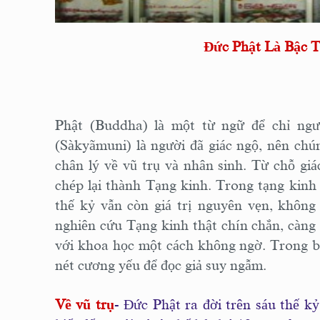
Ðức Phật Là Bậc 
Phật (Buddha) là một từ ngữ để chỉ ng
(Sàkyãmuni) là người đã giác ngộ, nên chún
chân lý về vũ trụ và nhân sinh. Từ chỗ gi
chép lại thành Tạng kinh. Trong tạng kinh
thế kỷ vẫn còn giá trị nguyên vẹn, không
nghiên cứu Tạng kinh thật chín chắn, càng 
với khoa học một cách không ngờ. Trong bài 
nét cương yếu để đọc giả suy ngẫm.
Về vũ trụ
- Ðức Phật ra đời trên sáu thế k