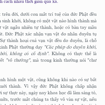
h cách nhau thời gian qúa xa.
t trên đời, dưới con mắt trí tuệ của đức Phật đều
n sinh khởi, không có một vật nào hình thành mà
 vật ngẫu nhiên tự thành, hoặc có bàn tay mầu
t. Ðức Phật xác nhận vạn vật do nhân duyên tụ
 Sự thành hoại cuả vạn vật đều do duyên, là chỗ
 kinh Phật thường dạy
"Các pháp do duyên khởi,
hởi, không có cố định"
. Không có thực thể là
yết
"vô thường"
, mà trong kinh thường nói "chư
nh hình một vật, cũng không khi nào có sự bất
 mới thành. Vì vậy đức Phật không chấp nhận
 sự thực này, ngày nay khoa học đã làm sáng tỏ,
nữa, trước mắt chúng ta thấy vô vàn sự vật, nếu