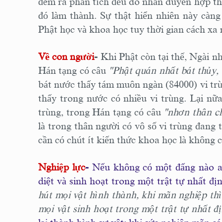
đem ra phân tích đều do nhân duyên hợp thà
đó làm thành. Sự thật hiển nhiên này càng
Phật học và khoa học tuy thời gian cách xa
Về con người
-
Khi Phật còn tại thế, Ngài nh
Hán tạng có câu
"Phật quán nhất bát thủy, 
bát nước thấy tám muôn ngàn (84000) vi trù
thấy trong nước có nhiều vi trùng. Lại nữa
trùng, trong Hán tạng có câu
"nhơn thân ch
là trong thân người có vô số vi trùng đang 
cần có chút ít kiến thức khoa học là không 
Nghiệp lực
-
Nếu không có một đấng nào an
diệt và sinh hoạt trong một trật tự nhất đ
hút mọi vật hình thành, khi mãn nghiệp thì
mọi vật sinh hoạt trong một trật tự nhất đ