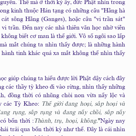
nguyên. Thế mà ở thời kỳ ấy, đức Phật nhìn trong
 trong kinh thuộc Hán tạng có những câu "Hằng hà
ư cát sông Hằng (Ganges), hoặc câu "vi trần sát"
 vi trần. Ðến nay các nhà thiên văn học nhờ viễn
hông biết cơ man là thế giới. Vô số ngôi sao lấp
, mà mắt chúng ta nhìn thấy được; là những hành
êu hành tinh khác quá xa mắt không thể nhìn thấy
ọc giúp chúng ta hiểu được lời Phật dậy cách đây
ng các thầy tỳ kheo đi vào rừng, nhìn thấy những
ành, đồng thời có nhũng chòi non vừa nẩy lộc và
y các Tỳ Kheo:
Thế giới đang hoại, sắp hoại và
ang rụng, sắp rụng và đang nẩy chồi, sắp nẩy
có bốn thời :
Thành, trụ, hoại, không.
"
Ngày nay
ải trải qua bốn thời kỳ như thế. Ðây là cái nhìn