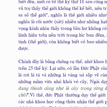
biết đến, mới có từ thế kỷ thứ 18 sau công 
vũ trụ thấy thế giới không thể kể hết, nên
sa số thế giới", nghĩa là thế giới nhiều nh
nghĩa là cõi nước (sát) nhiều như nhũng hạt
vọng kính nhìn thấy trong bầu hư không có k
lánh hiện trên nền trời trong lúc ban đêm
tinh (thế giới), còn không biết có bao nhi
được.
Chính đây là bằng chứng cụ thể, nhờ khoa h
trên 25 thế kỷ: Lại nữa, có lần Ðức Phật cù
lá rơi lả tả và những lá vàng uá sắp về c
những mầm vừa nhú khỏi vỏ cây, Ngài dạ
đang thành cũng như lá cây trong rừng đ
chồi
"
.Vì thế, đức Phật thường dạy thế giới 
các nhà khoa học cũng thừa nhận thế giới ph