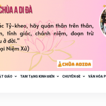
ẬT GIÁO
TAM TẠNG KINH ĐIỂN
CHUYÊN ĐỀ
VĂN HÓA 