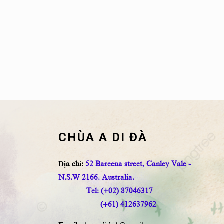
CHÙA A DI ĐÀ
Địa chỉ:
52 Bareena street, Canley Vale -
N.S.W 2166. Australia.
Tel: (+02) 87046317
(+61) 412637962