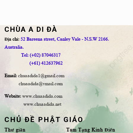
CHÙA A DI ĐÀ
Địa chỉ:
52 Bareena street, Canley Vale - N.S.W 2166.
Australia.
Tel: (+02) 87046317
(+61) 412637962
Email:
chuaadida1@gmail.com
chuaadida@ymail.com
Website:
www.chuaadida.com
www.chuaadida.net
CHỦ ĐỀ PHẬT GIÁO
Thư giãn
Tam Tạng Kinh Điển