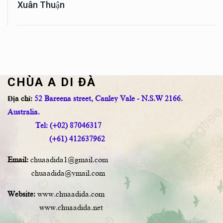
Xuân Thuận
CHÙA A DI ĐÀ
Địa chỉ:
52 Bareena street, Canley Vale - N.S.W 2166.
Australia.
Tel: (+02) 87046317
(+61) 412637962
Email:
chuaadida1@gmail.com
chuaadida@ymail.com
Website:
www.chuaadida.com
www.chuaadida.net