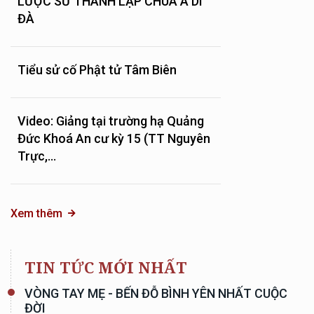
LƯỢC SỬ THÀNH LẬP CHÙA A DI
ĐÀ
Tiểu sử cố Phật tử Tâm Biên
Video: Giảng tại trường hạ Quảng
Đức Khoá An cư kỳ 15 (TT Nguyên
Trực,...
Xem thêm
TIN TỨC MỚI NHẤT
VÒNG TAY MẸ - BẾN ĐỖ BÌNH YÊN NHẤT CUỘC
ĐỜI