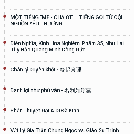
MỘT TIẾNG “MẸ - CHA ƠI” – TIẾNG GỌI TỪ CỘI
NGUỒN YÊU THƯƠNG
Diễn Nghĩa, Kinh Hoa Nghiêm, Phẩm 35, Như Lai
Tùy Hảo Quang Minh Công Đức
Chân lý Duyên khởi - 緣起真理
Danh lợi như phù vân - 名利如浮雲
Phật Thuyết Đại A Di Đà Kinh
Vật Lý Gia Trần Chung Ngọc vs. Giáo Sư Trịnh