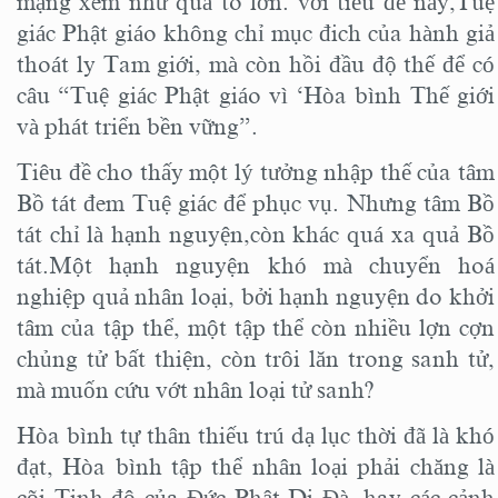
mạng xem như quá to lớn. với tiêu đề này,Tuệ
giác Phật giáo không chỉ mục đich của hành giả
thoát ly Tam giới, mà còn hồi đầu độ thế để có
câu “Tuệ giác Phật giáo vì ‘Hòa bình Thế giới
và phát triển bền vững”.
Tiêu đề cho thấy một lý tưởng nhập thế của tâm
Bồ tát đem Tuệ giác để phục vụ. Nhưng tâm Bồ
tát chỉ là hạnh nguyện,còn khác quá xa quả Bồ
tát.Một hạnh nguyện khó mà chuyển hoá
nghiệp quả nhân loại, bởi hạnh nguyện do khởi
tâm của tập thể, một tập thể còn nhiều lợn cợn
chủng tử bất thiện, còn trôi lăn trong sanh tử,
mà muốn cứu vớt nhân loại tử sanh?
Hòa bình tự thân thiếu trú dạ lục thời đã là khó
đạt, Hòa bình tập thể nhân loại phải chăng là
cõi Tinh độ của Đức Phật Di Đà, hay các cảnh