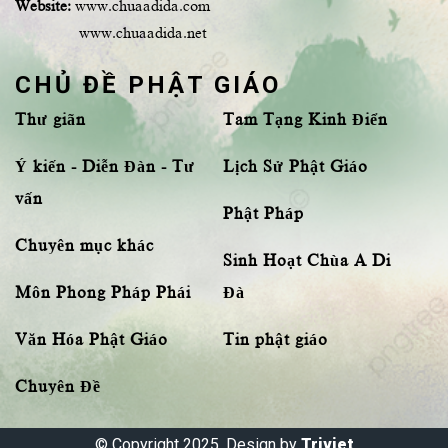
Website:
www.chuaadida.com
www.chuaadida.net
CHỦ ĐỀ PHẬT GIÁO
Thư giãn
Tam Tạng Kinh Điển
Ý kiến - Diễn Đàn - Tư
Lịch Sử Phật Giáo
vấn
Phật Pháp
Chuyên mục khác
Sinh Hoạt Chùa A Di
Môn Phong Pháp Phái
Đà
Văn Hóa Phật Giáo
Tin phật giáo
Chuyên Đề
© Copyright 2025, Design by
Triviet