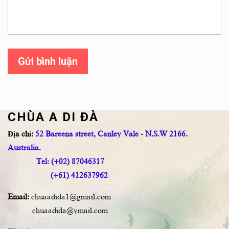
Gửi bình luận
CHÙA A DI ĐÀ
Địa chỉ:
52 Bareena street, Canley Vale - N.S.W 2166.
Australia.
Tel: (+02) 87046317
(+61) 412637962
Email:
chuaadida1@gmail.com
chuaadida@ymail.com