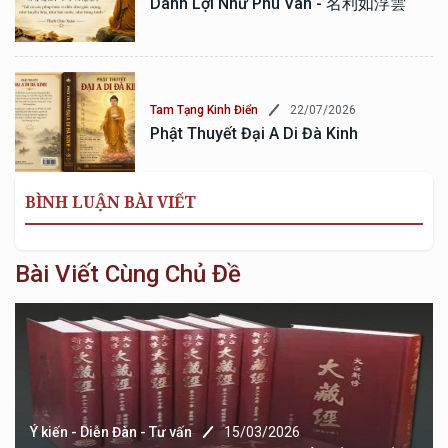
Danh Lợi Như Phù Vân - 名利如浮雲
22/07/2026
Tam Tạng Kinh Điển
Phật Thuyết Đại A Di Đà Kinh
BÌNH LUẬN BÀI VIẾT
Bài Viết Cùng Chủ Đề
Ý kiến - Diễn Đàn - Tư vấn
15/03/2026