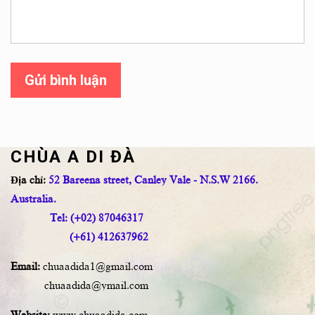
Gửi bình luận
CHÙA A DI ĐÀ
Địa chỉ:
52 Bareena street, Canley Vale - N.S.W 2166.
Australia.
Tel: (+02) 87046317
(+61) 412637962
Email:
chuaadida1@gmail.com
chuaadida@ymail.com
Website:
www.chuaadida.com