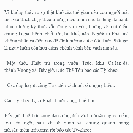
Vì không thấy rõ sự thật khổ của thế gian nên con người mải
mê, vui thích chạy theo những điều mình cho là đúng, là hạnh
phúc nhưng kỳ thực vẫn đang vun vén, hướng về một điểm
chung là già, bệnh, chết, ưu, bi, khổ, não. Người tu Phật mà
không nhận ra điều này để định hướng cuộc đời, Đức Phật gọi
là nguy hiểm còn hơn đứng chênh vênh bên vách núi sâu.
“Một thời, Phật trú trong vườn Trúc, khu Ca-lan-đà,
thành Vương xá. Bấy giờ, Đức Thế Tôn bảo các Tỳ-kheo:
- Các ông hãy đi cùng Ta điđến vách núi sâu nguy hiểm.
Các Tỳ-kheo bạch Phật: Thưa vâng, Thế Tôn.
Bấy giờ, Thế Tôn cùng đại chúng đến vách núi sâu nguy hiểm,
trải tòa ngồi, sau khi đi quan sát chung quanh hang
núi sâu hiểm trở xong, rồi bảo các Tỳ-kheo: