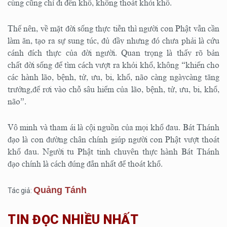
cùng cũng chỉ đi đến khổ, không thoát khỏi khổ.
Thế nên, về mặt đời sống thực tiễn thì người con Phật vẫn cần
làm ăn, tạo ra sự sung túc, đủ đầy nhưng đó chưa phải là cứu
cánh đích thực của đời người. Quan trọng là thấy rõ bản
chất đời sống để tìm cách vượt ra khỏi khổ, không “khiến cho
các hành lão, bệnh, tử, ưu, bi, khổ, não càng ngàycàng tăng
trưởng,để rơi vào chỗ sâu hiểm của lão, bệnh, tử, ưu, bi, khổ,
não”.
Vô minh và tham ái là cội nguồn của mọi khổ đau. Bát Thánh
đạo là con đường chân chính giúp người con Phật vượt thoát
khổ đau. Người tu Phật tinh chuyên thực hành Bát Thánh
đạo chính là cách đúng đắn nhất để thoát khổ.
Quảng Tánh
Tác giả:
TIN ĐỌC NHIỀU NHẤT