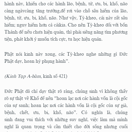
hành này, khiến cho các hành lão, bệnh, tử, ưu, bi, khổ, não
càng ngàycàng tăng trưởng,để rơi vào chỗ sâu hiểm của lão,
bệnh, tử, ưu, bi, khổ, não. Như vậy, Tỳ-kheo, cái này rất sâu
hiểm; nguy hiểm hơn cả cáikia. Cho nên Tỳ-kheo đối với bốn
Thánh đế nếu chưa hiện quán, thì phải siêng năng tìm phương
tiện, phát khởi ý muốn tích cực, tu học hiện quán.
Phật nói kinh này xong, các Tỳ-kheo nghe những gì Đức
Phật dạy, hoan hỷ phụng hành”.
(Kinh Tạp A-hàm,
kinh số 421)
Đức Phật đã chỉ dạy thật rõ ràng, chúng sinh vì không thấy
rõ sự thật về Khổ đế nên “hoan lạc nơi các hành vốn là cội gốc
của sự sanh; hoan lạc nơi các hành vốn là cội gốc của sự già,
bệnh, chết, ưu, bi, khổ, não”. Có nghĩa là, chúng
sinh đang vui thích với những suy nghĩ, việc làm mà mình
nghĩ là quan trọng và cần thiết cho đời sống nhưng cuối