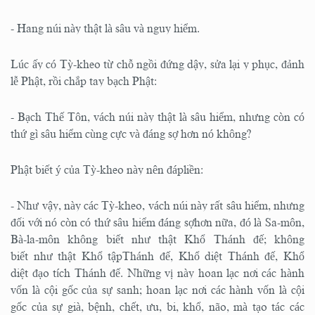
- Hang núi này thật là sâu và nguy hiểm.
Lúc ấy có Tỳ-kheo từ chỗ ngồi đứng dậy, sửa lại y phục, đảnh
lễ Phật, rồi chắp tay bạch Phật:
- Bạch Thế Tôn, vách núi này thật là sâu hiểm, nhưng còn có
thứ gì sâu hiểm cùng cực và đáng sợ hơn nó không?
Phật biết ý của Tỳ-kheo này nên đápliền:
- Như vậy, này các Tỳ-kheo, vách núi này rất sâu hiểm, nhưng
đối với nó còn có thứ sâu hiểm đáng sợhơn nữa, đó là Sa-môn,
Bà-la-môn không biết như thật Khổ Thánh đế; không
biết như thật Khổ tậpThánh đế, Khổ diệt Thánh đế, Khổ
diệt đạo tích Thánh đế. Những vị này hoan lạc nơi các hành
vốn là cội gốc của sự sanh; hoan lạc nơi các hành vốn là cội
gốc của sự già, bệnh, chết, ưu, bi, khổ, não, mà tạo tác các