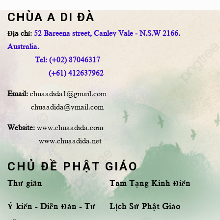
CHÙA A DI ĐÀ
Địa chỉ:
52 Bareena street, Canley Vale - N.S.W 2166.
Australia.
Tel: (+02) 87046317
(+61) 412637962
Email:
chuaadida1@gmail.com
chuaadida@ymail.com
Website:
www.chuaadida.com
www.chuaadida.net
CHỦ ĐỀ PHẬT GIÁO
Thư giãn
Tam Tạng Kinh Điển
Ý kiến - Diễn Đàn - Tư
Lịch Sử Phật Giáo