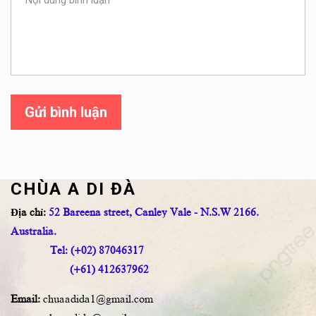
Gửi bình luận
CHÙA A DI ĐÀ
Địa chỉ:
52 Bareena street, Canley Vale - N.S.W 2166.
Australia.
Tel: (+02) 87046317
(+61) 412637962
Email:
chuaadida1@gmail.com