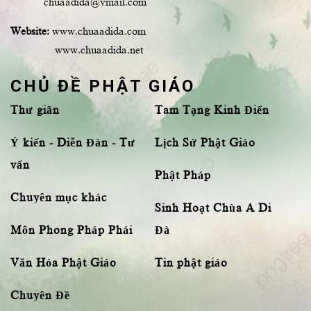
chuaadida@ymail.com
Website:
www.chuaadida.com
www.chuaadida.net
CHỦ ĐỀ PHẬT GIÁO
Thư giãn
Tam Tạng Kinh Điển
Ý kiến - Diễn Đàn - Tư
Lịch Sử Phật Giáo
vấn
Phật Pháp
Chuyên mục khác
Sinh Hoạt Chùa A Di
Môn Phong Pháp Phái
Đà
Văn Hóa Phật Giáo
Tin phật giáo
Chuyên Đề