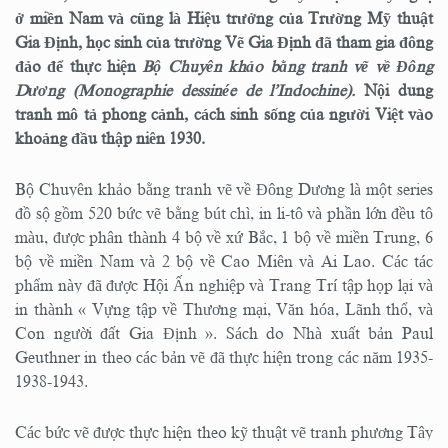
ở miền Nam và cũng là Hiệu trưởng của Trường Mỹ thuật
Gia Định, học sinh của trường Vẽ Gia Định đã tham gia đông
đảo để thực hiện
Bộ Chuyên khảo bằng tranh vẽ về Đông
Dương (Monographie dessinée de l’Indochine).
Nội dung
tranh mô tả phong cảnh, cách sinh sống của người Việt vào
khoảng đầu thập niên 1930.
Bộ Chuyên khảo bằng tranh vẽ về Đông Dương là một series
đồ sộ gồm 520 bức vẽ bằng bút chì, in li-tô và phần lớn đều tô
màu, được phân thành 4 bộ về xứ Bắc, 1 bộ về miền Trung, 6
bộ về miền Nam và 2 bộ về Cao Miên và Ai Lao. Các tác
phẩm này đã được Hội Ấn nghiệp và Trang Trí tập họp lại và
in thành « Vựng tập về Thương mại, Văn hóa, Lãnh thổ, và
Con người đất Gia Định ». Sách do Nhà xuất bản Paul
Geuthner in theo các bản vẽ đã thực hiện trong các năm 1935-
1938-1943.
Các bức vẽ được thực hiện theo kỹ thuật vẽ tranh phương Tây