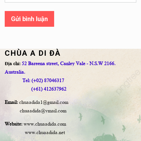
Gửi bình luận
CHÙA A DI ĐÀ
Địa chỉ:
52 Bareena street, Canley Vale - N.S.W 2166.
Australia.
Tel: (+02) 87046317
(+61) 412637962
Email:
chuaadida1@gmail.com
chuaadida@ymail.com
Website:
www.chuaadida.com
www.chuaadida.net